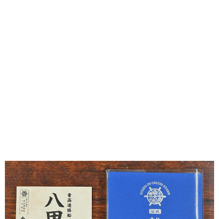
味わう一覧
麺類
ご当地グルメ
酒
スイーツ
癒す一覧
温泉
自然
宿泊
青森県
岩手県
秋田県