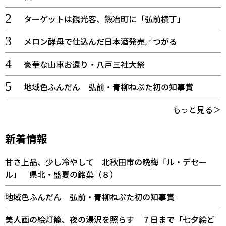
ターゲットは観光客、鍛冶町に「弘前横丁」
メロン酵母で仕込んだ日本酒発売／つがる
豪華な山車お還り・八戸三社大祭
地域色ふんだん 弘前・青柳ねぷた初の知事賞
もっと見る＞
新着情報
甘さ上品、少し冷やして 北秋田市の晩梅「ル・デセー
ル」 県北・盛夏の銘菓（８）
地域色ふんだん 弘前・青柳ねぷた初の知事賞
美人画の絵灯籠、夜の湯沢を照らす ７日まで「七夕絵ど