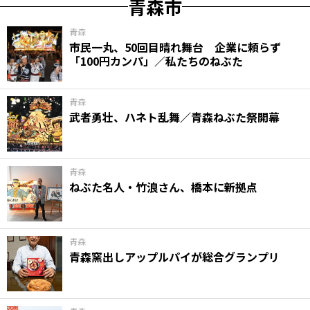
青森市
青森
市民一丸、50回目晴れ舞台 企業に頼らず
「100円カンパ」／私たちのねぶた
青森
武者勇壮、ハネト乱舞／青森ねぶた祭開幕
青森
ねぶた名人・竹浪さん、橋本に新拠点
青森
青森窯出しアップルパイが総合グランプリ