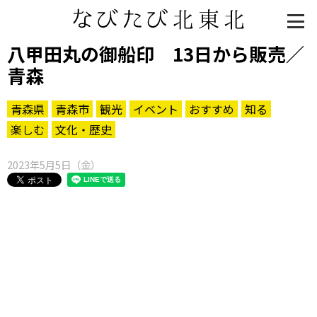
八甲田丸の御船印 13日から販売／
青森
青森県
青森市
観光
イベント
おすすめ
知る
楽しむ
文化・歴史
2023年5月5日（金）
知る一覧
世界遺産
文化・歴史
パワースポット
ミステリー
観る一覧
桜
花
紅葉
楽しむ一覧
まつり・イベント
聖地
おみやげ・特産
道の駅・産直
鉄道
アウトドア・レジャー