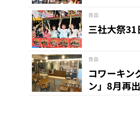
青森
三社大祭3
青森
コワーキン
ン」8月再