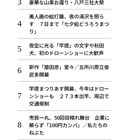
豪華な山車お還り・八戸三社大祭
美人画の絵灯籠、夜の湯沢を照ら
す ７日まで「七夕絵どうろうまつ
り」
夜空に光る「竿燈」の文字や秋田
犬、初のドローンショーに大歓声
新作「猿田彦」堂々／五所川原立佞
武多開幕
竿燈まつりあす開幕、今年はドロー
ンショーも ２７３本出竿、周辺で
交通規制
市民一丸、50回目晴れ舞台 企業に
頼らず「100円カンパ」／私たちの
ねぶた