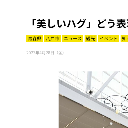
「美しいハグ」どう表
青森県
八戸市
ニュース
観光
イベント
知
2023年4月28日（金）
知る一覧
世界遺産
文化・歴史
パワースポット
ミステリー