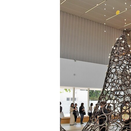
観る一覧
桜
花
紅葉
楽しむ一覧
まつり・イベント
聖地
おみやげ・特産
道の駅・産直
鉄道
アウトドア・レジャー
味わう一覧
麺類
ご当地グルメ
酒
スイーツ
癒す一覧
温泉
自然
宿泊
青森県
岩手県
秋田県