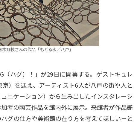
青木野枝さんの作品「もどる水／八戸」
G（ハグ）！」が29日に開幕する。ゲストキュレ
東京）を迎え、アーティスト6人が八戸の街や人と
ミュニケーション）から生み出したインスタレーシ
参加者の陶芸作品を館内外に展示。来館者が作品鑑
のハグの仕方や美術館の在り方を考えてほしい－と