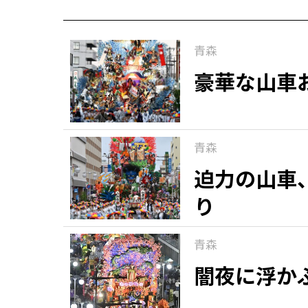
青森
豪華な山車
青森
迫力の山車
り
青森
闇夜に浮か