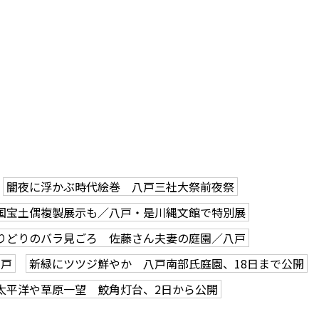
闇夜に浮かぶ時代絵巻 八戸三社大祭前夜祭
国宝土偶複製展示も／八戸・是川縄文館で特別展
りどりのバラ見ごろ 佐藤さん夫妻の庭園／八戸
八戸
新緑にツツジ鮮やか 八戸南部氏庭園、18日まで公開
太平洋や草原一望 鮫角灯台、2日から公開