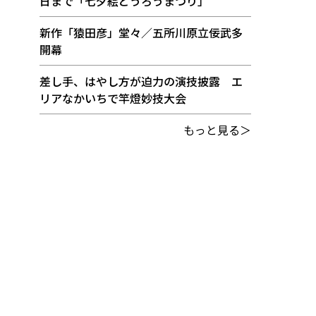
日まで「七夕絵どうろうまつり」
新作「猿田彦」堂々／五所川原立佞武多
開幕
差し手、はやし方が迫力の演技披露 エ
リアなかいちで竿燈妙技大会
もっと見る＞