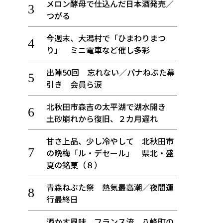
メロン酵母で仕込んだ日本酒発売／
つがる
今週末、大潟村で「ひまわりまつ
り」 ミニ電車など催し多彩
出陣50回 忘れない／パナねぶた幕
引き 会員ら涙
北秋田市森吉の太平湖で湖水開き
土砂崩れから復旧、２カ月遅れ
甘さ上品、少し冷やして 北秋田市
の晩梅「ル・デセール」 県北・盛
夏の銘菓（８）
青森ねぶた祭 熱気最高潮／夜間運
行最終日
酒かす風味、フランス流 八峰町の