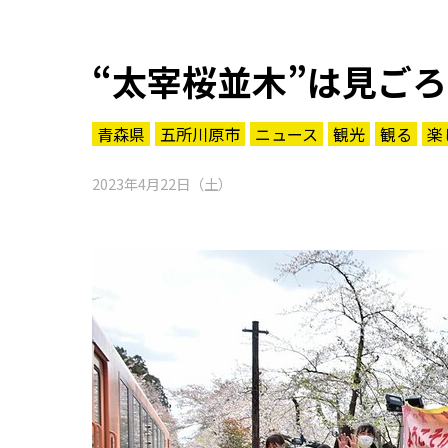
“太宰桜並木”は見ご
青森県
五所川原市
ニュース
観光
観る
楽
2023年4月22日（土）
知る一覧
世界遺産
文化・歴史
パワースポット
ミステリー