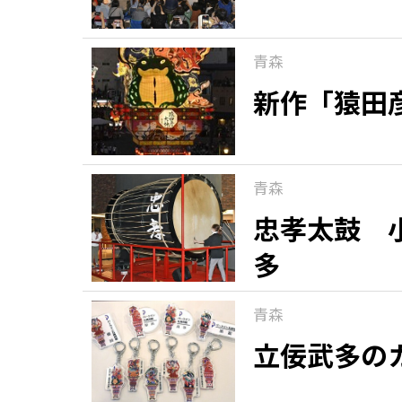
青森
新作「猿田
青森
忠孝太鼓 
多
青森
立佞武多の