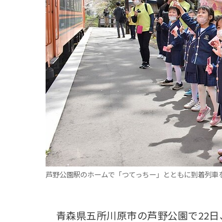
観る一覧
桜
花
紅葉
楽しむ一覧
まつり・イベント
聖地
おみやげ・特産
道の駅・産直
鉄道
アウトドア・レジャー
味わう一覧
麺類
ご当地グルメ
酒
スイーツ
癒す一覧
温泉
自然
宿泊
青森県
岩手県
秋田県
芦野公園駅のホームで「つてっちー」とともに到着列車を
青森県五所川原市の芦野公園で22日