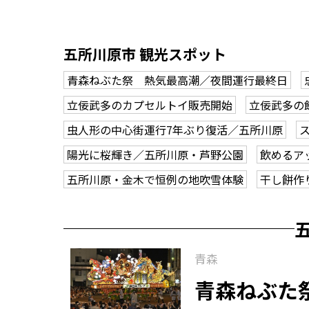
五所川原市 観光スポット
青森ねぶた祭 熱気最高潮／夜間運行最終日
立佞武多のカプセルトイ販売開始
立佞武多の
虫人形の中心街運行7年ぶり復活／五所川原
陽光に桜輝き／五所川原・芦野公園
飲めるア
五所川原・金木で恒例の地吹雪体験
干し餅作
青森
青森ねぶた