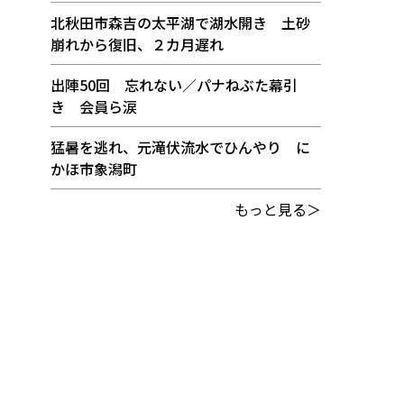
北秋田市森吉の太平湖で湖水開き 土砂
崩れから復旧、２カ月遅れ
出陣50回 忘れない／パナねぶた幕引
き 会員ら涙
猛暑を逃れ、元滝伏流水でひんやり に
かほ市象潟町
もっと見る＞