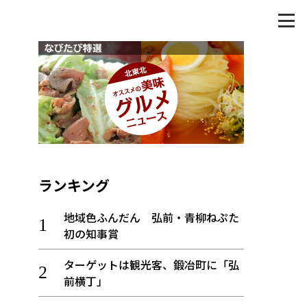
ランキング
地域色ふんだん 弘前・青柳ねぷた
初の知事賞
ターゲットは観光客、鍛冶町に「弘
前横丁」