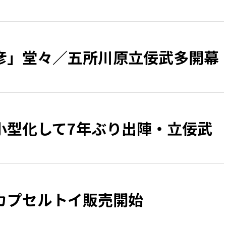
彦」堂々／五所川原立佞武多開幕
小型化して7年ぶり出陣・立佞武
カプセルトイ販売開始