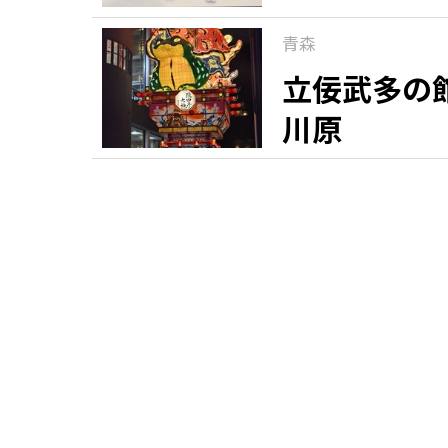
青森
立佞武多の
川原