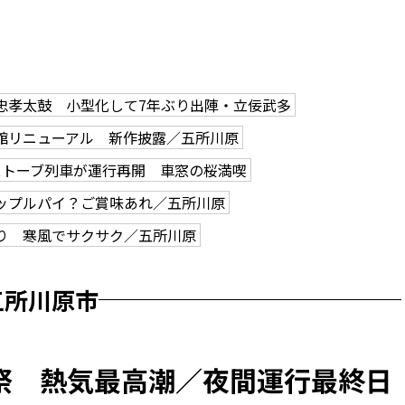
忠孝太鼓 小型化して7年ぶり出陣・立佞武多
館リニューアル 新作披露／五所川原
ストーブ列車が運行再開 車窓の桜満喫
ップルパイ？ご賞味あれ／五所川原
り 寒風でサクサク／五所川原
五所川原市
祭 熱気最高潮／夜間運行最終日