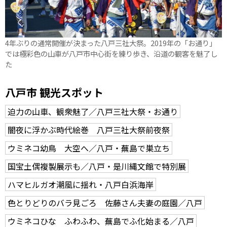
4年ぶりの通常開催が決まった八戸三社大祭。2019年の「お通り」
では極彩色の山車が八戸市中心街を練り歩き、沿道の観客を魅了し
た
八戸市 観光スポット
迫力の山車、観衆魅了／八戸三社大祭・お通り
闇夜に浮かぶ時代絵巻 八戸三社大祭前夜祭
ウミネコ幼鳥 大空へ／八戸・蕪島で巣立ち
国宝土偶複製展示も／八戸・是川縄文館で特別展
ハマヒルガオ潮風に揺れ・八戸白浜海岸
色とりどりのバラ見ごろ 佐藤さん夫妻の庭園／八戸
ウミネコひな ふわふわ、蕪島でふ化始まる／八戸