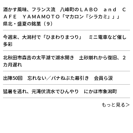
酒かす風味、フランス流 八峰町のＬＡＢＯ ａｎｄ Ｃ
ＡＦＥ ＹＡＭＡＭＯＴＯ「マカロン『シラカミ』」」
県北・盛夏の銘菓（９）
今週末、大潟村で「ひまわりまつり」 ミニ電車など催し
多彩
北秋田市森吉の太平湖で湖水開き 土砂崩れから復旧、２
カ月遅れ
出陣50回 忘れない／パナねぶた幕引き 会員ら涙
猛暑を逃れ、元滝伏流水でひんやり にかほ市象潟町
もっと見る＞