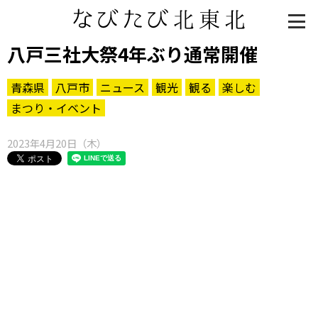
八戸三社大祭4年ぶり通常開催
青森県
八戸市
ニュース
観光
観る
楽しむ
まつり・イベント
2023年4月20日（木）
知る一覧
世界遺産
文化・歴史
パワースポット
ミステリー
観る一覧
桜
花
紅葉
楽しむ一覧
まつり・イベント
聖地
おみやげ・特産
道の駅・産直
鉄道
アウトドア・レジャー