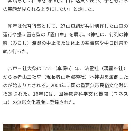
「素晴らしい山車を制作し、街に活気が戻り、子どもたち
の笑顔が見られるようにしたい」と話した。
昨年は代替行事として、27山車組が共同制作した山車の
運行や据え置き型の「置山車」を展示。3神社は、行列の神
輿（みこし）渡御の中止または休止の奉告祭や中日例祭を
執り行った。
八戸三社大祭は1721（享保6）年、法霊社（現龗神社）
から長者山三社堂（現長者山新羅神社）へ神輿を渡御した
のが始まりとされる。2004年に国の重要無形民俗文化財に
指定された。16年には、国連教育科学文化機関（ユネス
コ）の無形文化遺産に登録された。