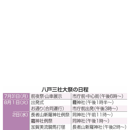
味わう一覧
麺類
ご当地グルメ
酒
スイーツ
癒す一覧
温泉
自然
宿泊
青森県
岩手県
秋田県