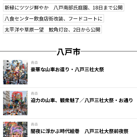
新緑にツツジ鮮やか 八戸南部氏庭園、18日まで公開
八食センター飲食店街改装、フードコートに
太平洋や草原一望 鮫角灯台、2日から公開
八戸市
青森
豪華な山車お還り・八戸三社大祭
青森
迫力の山車、観衆魅了／八戸三社大祭・お通り
青森
闇夜に浮かぶ時代絵巻 八戸三社大祭前夜祭