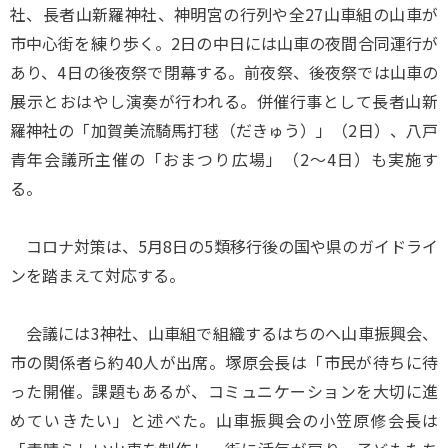
社、長者山新羅神社、神明宮の行列や全27山車組の山車が
市中心街を練り歩く。2日の中日には山車の夜間合同運行が
あり、4日の後夜祭で閉幕する。前夜祭、後夜祭では山車の
展示とおはやし演奏が行われる。併催行事として長者山新
羅神社の「加賀美流騎馬打毬（だきゅう）」（2日）、八戸
青年会議所主催の「おまつり広場」（2～4日）も実施す
る。
コロナ対策は、5月8日の5類移行後の国や県のガイドライ
ンを踏まえて対応する。
会議には3神社、山車組で組織するはちのへ山車振興会、
市の関係者ら約40人が出席。塚原会長は「市民が待ちに待
った開催。課題もあるが、コミュニケーションを大切に進
めていきたい」と述べた。山車振興会の小笠原修会長は