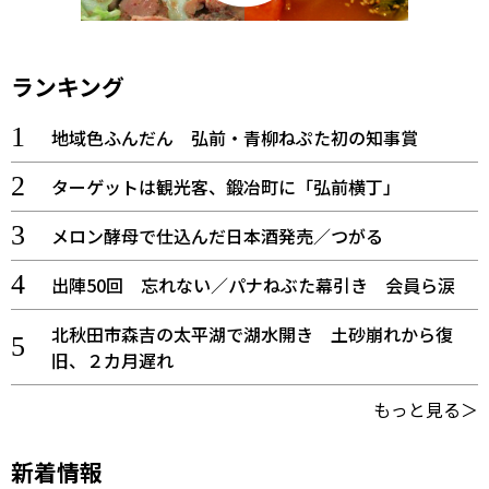
ランキング
地域色ふんだん 弘前・青柳ねぷた初の知事賞
ターゲットは観光客、鍛冶町に「弘前横丁」
メロン酵母で仕込んだ日本酒発売／つがる
出陣50回 忘れない／パナねぶた幕引き 会員ら涙
北秋田市森吉の太平湖で湖水開き 土砂崩れから復
旧、２カ月遅れ
もっと見る＞
新着情報