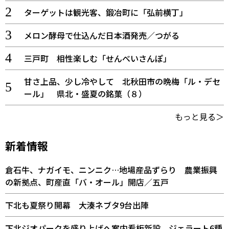
ターゲットは観光客、鍛冶町に「弘前横丁」
メロン酵母で仕込んだ日本酒発売／つがる
三戸町 相性楽しむ「せんべいさんぽ」
甘さ上品、少し冷やして 北秋田市の晩梅「ル・デセ
ール」 県北・盛夏の銘菓（８）
もっと見る＞
新着情報
倉石牛、ナガイモ、ニンニク…地場産品ずらり 農業振興
の新拠点、町産直「バ・オール」開店／五戸
下北も夏祭り開幕 大湊ネブタ9台出陣
下北ジオパークを盛り上げへ案内看板新設 ジェラート6種