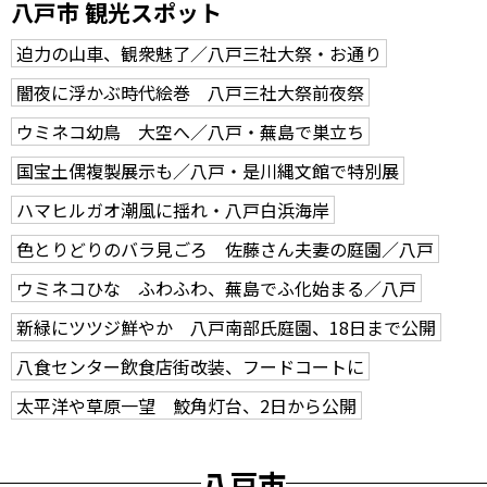
八戸市 観光スポット
迫力の山車、観衆魅了／八戸三社大祭・お通り
闇夜に浮かぶ時代絵巻 八戸三社大祭前夜祭
ウミネコ幼鳥 大空へ／八戸・蕪島で巣立ち
国宝土偶複製展示も／八戸・是川縄文館で特別展
ハマヒルガオ潮風に揺れ・八戸白浜海岸
色とりどりのバラ見ごろ 佐藤さん夫妻の庭園／八戸
ウミネコひな ふわふわ、蕪島でふ化始まる／八戸
新緑にツツジ鮮やか 八戸南部氏庭園、18日まで公開
八食センター飲食店街改装、フードコートに
太平洋や草原一望 鮫角灯台、2日から公開
八戸市