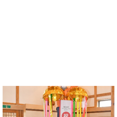
味わう一覧
麺類
ご当地グルメ
酒
スイーツ
癒す一覧
温泉
自然
宿泊
青森県
岩手県
秋田県