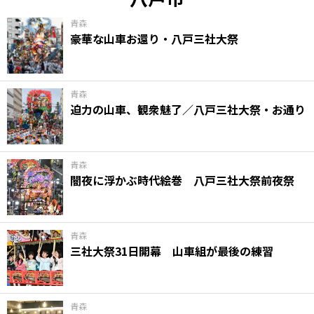
青森
豪華な山車お還り・八戸三社大祭
青森
迫力の山車、観衆魅了／八戸三社大祭・お通り
青森
闇夜に浮かぶ時代絵巻 八戸三社大祭前夜祭
青森
三社大祭31日開幕 山車組が最後の練習
青森