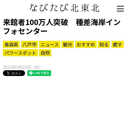
来館者100万人突破 種差海岸イン
フォセンター
青森県
八戸市
ニュース
観光
おすすめ
知る
癒す
パワースポット
自然
2023年3月15日（水）
知る一覧
世界遺産
文化・歴史
パワースポット
ミステリー
観る一覧
桜
花
紅葉
楽しむ一覧
まつり・イベント
聖地
おみやげ・特産
道の駅・産直
鉄道
アウトドア・レジャー