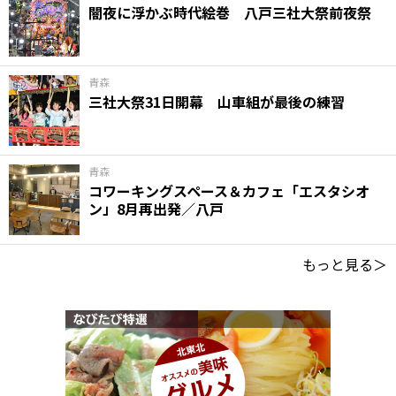
闇夜に浮かぶ時代絵巻 八戸三社大祭前夜祭
青森
三社大祭31日開幕 山車組が最後の練習
青森
コワーキングスペース＆カフェ「エスタシオ
ン」8月再出発／八戸
もっと見る＞