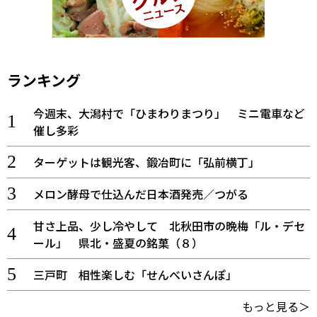
ランキング
今週末、大潟村で「ひまわりまつり」 ミニ電車など
催し多彩
ターゲットは観光客、鍛冶町に「弘前横丁」
メロン酵母で仕込んだ日本酒発売／つがる
甘さ上品、少し冷やして 北秋田市の晩梅「ル・デセ
ール」 県北・盛夏の銘菓（８）
三戸町 相性楽しむ「せんべいさんぽ」
もっと見る＞