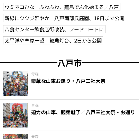
ウミネコひな ふわふわ、蕪島でふ化始まる／八戸
新緑にツツジ鮮やか 八戸南部氏庭園、18日まで公開
八食センター飲食店街改装、フードコートに
太平洋や草原一望 鮫角灯台、2日から公開
八戸市
青森
豪華な山車お還り・八戸三社大祭
青森
迫力の山車、観衆魅了／八戸三社大祭・お通り
青森