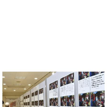
味わう一覧
麺類
ご当地グルメ
酒
スイーツ
癒す一覧
温泉
自然
宿泊
青森県
岩手県
秋田県