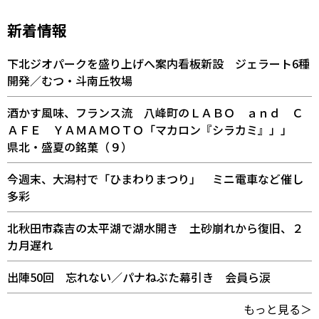
新着情報
下北ジオパークを盛り上げへ案内看板新設 ジェラート6種
開発／むつ・斗南丘牧場
酒かす風味、フランス流 八峰町のＬＡＢＯ ａｎｄ Ｃ
ＡＦＥ ＹＡＭＡＭＯＴＯ「マカロン『シラカミ』」」
県北・盛夏の銘菓（９）
今週末、大潟村で「ひまわりまつり」 ミニ電車など催し
多彩
北秋田市森吉の太平湖で湖水開き 土砂崩れから復旧、２
カ月遅れ
出陣50回 忘れない／パナねぶた幕引き 会員ら涙
もっと見る＞