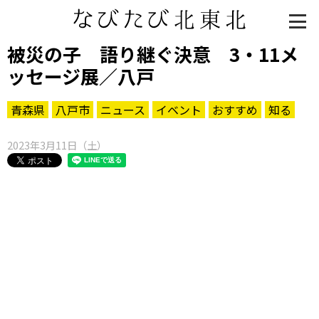
被災の子 語り継ぐ決意 3・11メ
ッセージ展／八戸
青森県
八戸市
ニュース
イベント
おすすめ
知る
2023年3月11日（土）
知る一覧
世界遺産
文化・歴史
パワースポット
ミステリー
観る一覧
桜
花
紅葉
楽しむ一覧
まつり・イベント
聖地
おみやげ・特産
道の駅・産直
鉄道
アウトドア・レジャー