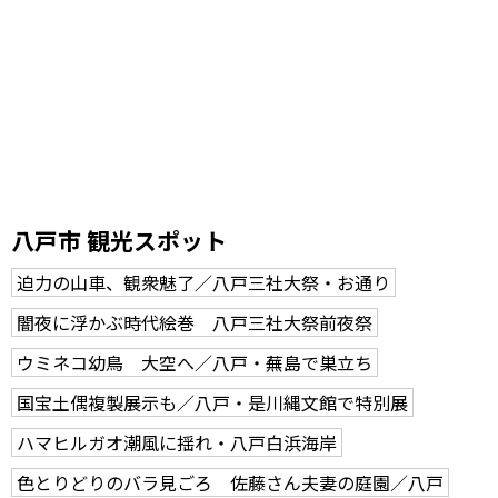
八戸市 観光スポット
迫力の山車、観衆魅了／八戸三社大祭・お通り
闇夜に浮かぶ時代絵巻 八戸三社大祭前夜祭
ウミネコ幼鳥 大空へ／八戸・蕪島で巣立ち
国宝土偶複製展示も／八戸・是川縄文館で特別展
ハマヒルガオ潮風に揺れ・八戸白浜海岸
色とりどりのバラ見ごろ 佐藤さん夫妻の庭園／八戸