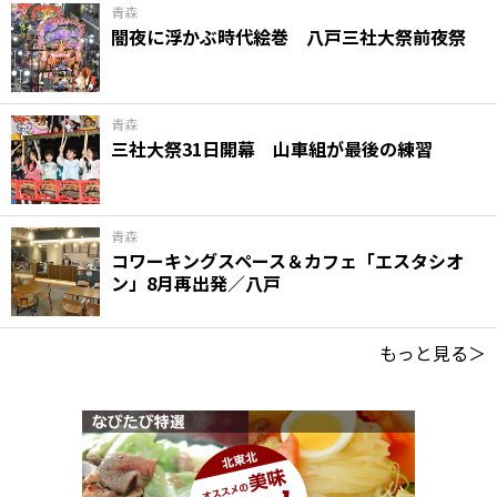
青森
闇夜に浮かぶ時代絵巻 八戸三社大祭前夜祭
青森
三社大祭31日開幕 山車組が最後の練習
青森
コワーキングスペース＆カフェ「エスタシオ
ン」8月再出発／八戸
もっと見る＞