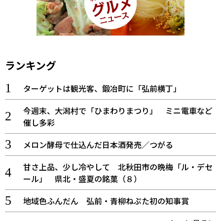
ランキング
ターゲットは観光客、鍛冶町に「弘前横丁」
今週末、大潟村で「ひまわりまつり」 ミニ電車など
催し多彩
メロン酵母で仕込んだ日本酒発売／つがる
甘さ上品、少し冷やして 北秋田市の晩梅「ル・デセ
ール」 県北・盛夏の銘菓（８）
地域色ふんだん 弘前・青柳ねぷた初の知事賞