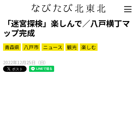
「迷宮探検」楽しんで／八戸横丁マ
ップ完成
青森県
八戸市
ニュース
観光
楽しむ
2022年12月25日（日）
知る一覧
世界遺産
文化・歴史
パワースポット
ミステリー
観る一覧
桜
花
紅葉
楽しむ一覧
まつり・イベント
聖地
おみやげ・特産
道の駅・産直
鉄道
アウトドア・レジャー