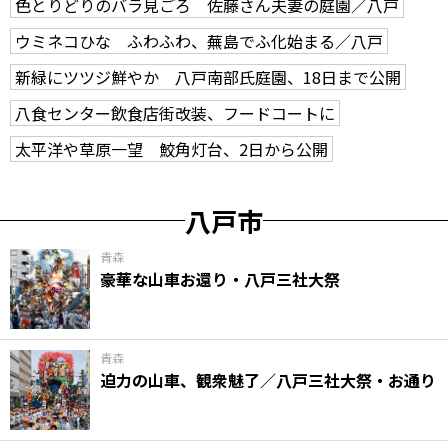
色とりどりのバラ見ごろ 佐藤さん夫妻の庭園／八戸
ウミネコひな ふわふわ、蕪島でふ化始まる／八戸
新緑にツツジ鮮やか 八戸南部氏庭園、18日まで公開
八食センター飲食店街改装、フードコートに
太平洋や草原一望 鮫角灯台、2日から公開
八戸市
青森
豪華な山車お還り・八戸三社大祭
青森
迫力の山車、観衆魅了／八戸三社大祭・お通り