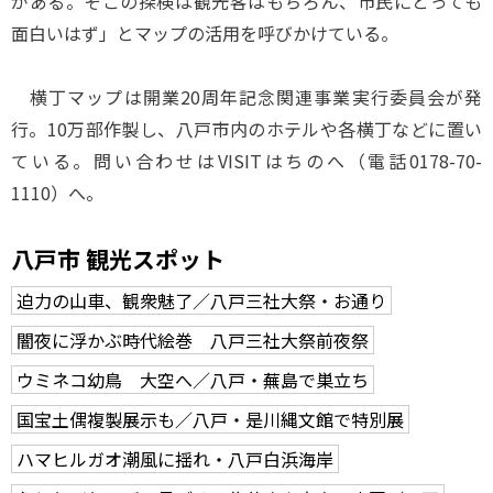
がある。そこの探検は観光客はもちろん、市民にとっても
面白いはず」とマップの活用を呼びかけている。
横丁マップは開業20周年記念関連事業実行委員会が発
行。10万部作製し、八戸市内のホテルや各横丁などに置い
ている。問い合わせはVISITはちのへ（電話0178-70-
1110）へ。
八戸市 観光スポット
迫力の山車、観衆魅了／八戸三社大祭・お通り
闇夜に浮かぶ時代絵巻 八戸三社大祭前夜祭
ウミネコ幼鳥 大空へ／八戸・蕪島で巣立ち
国宝土偶複製展示も／八戸・是川縄文館で特別展
ハマヒルガオ潮風に揺れ・八戸白浜海岸