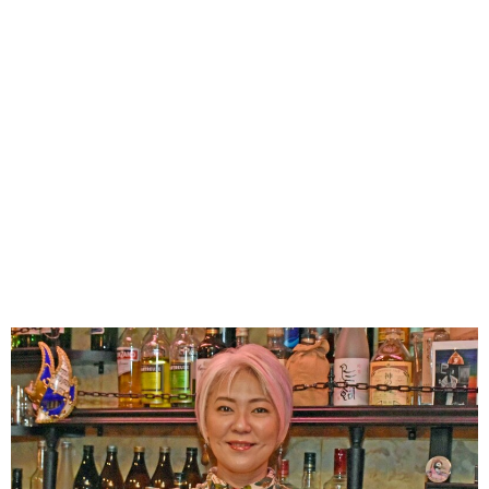
味わう一覧
麺類
ご当地グルメ
酒
スイーツ
癒す一覧
温泉
自然
宿泊
青森県
岩手県
秋田県