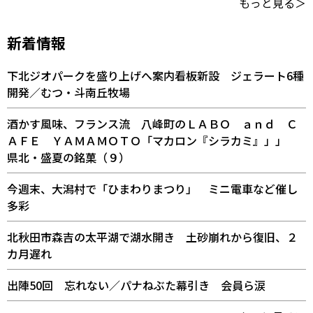
もっと見る＞
新着情報
下北ジオパークを盛り上げへ案内看板新設 ジェラート6種
開発／むつ・斗南丘牧場
酒かす風味、フランス流 八峰町のＬＡＢＯ ａｎｄ Ｃ
ＡＦＥ ＹＡＭＡＭＯＴＯ「マカロン『シラカミ』」」
県北・盛夏の銘菓（９）
今週末、大潟村で「ひまわりまつり」 ミニ電車など催し
多彩
北秋田市森吉の太平湖で湖水開き 土砂崩れから復旧、２
カ月遅れ
出陣50回 忘れない／パナねぶた幕引き 会員ら涙