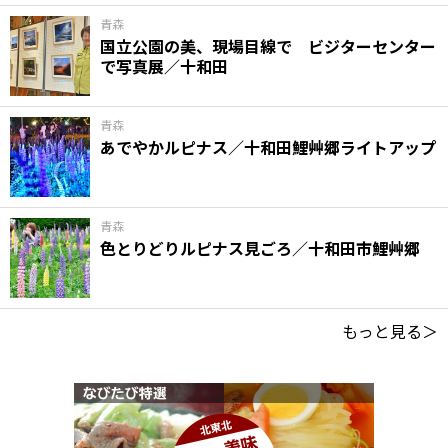
青森
国立公園の美、現場目線で ビジターセンター
で写真展／十和田
青森
あでやかルピナス／十和田鯉艸郷ライトアップ
青森
色とりどりルピナス見ごろ／十和田市鯉艸郷
もっと見る＞