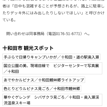
者は「日中も混雑することが予想されるが、路上に駐車し
たりデッキ外にはみ出したりしないでほしい」と呼びかけ
ている。
問い合わせは同事務局（電話0176-51-6771）へ。
十和田市 観光スポット
手ぶらで日帰りキャンプいかが／十和田・道の駅奥入瀬
国立公園の美、現場目線で ビジターセンターで写真展
／十和田
あでやかルピナス／十和田鯉艸郷ライトアップ
色とりどりルピナス見ごろ／十和田市鯉艸郷
華やぐゲレンデ シバザクラ見ごろ／十和田・奥入瀬渓
流温泉スキー場