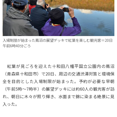
入場制限が始まった蔦沼の展望デッキで紅葉を楽しむ観光客＝20日
午前6時40分ごろ
紅葉が見ごろを迎えた十和田八幡平国立公園内の蔦沼
（青森県十和田市）で20日、周辺の交通渋滞対策と環境保
全を目的とした入場制限が始まった。予約が必要な早朝
（午前5時～7時半）の展望デッキには約60人の観光客が訪
れ、朝日に木々が照り輝き、水面まで錦に染まる絶景に見
入った。