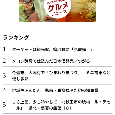
ランキング
ターゲットは観光客、鍛冶町に「弘前横丁」
メロン酵母で仕込んだ日本酒発売／つがる
今週末、大潟村で「ひまわりまつり」 ミニ電車など
催し多彩
地域色ふんだん 弘前・青柳ねぷた初の知事賞
甘さ上品、少し冷やして 北秋田市の晩梅「ル・デセ
ール」 県北・盛夏の銘菓（８）