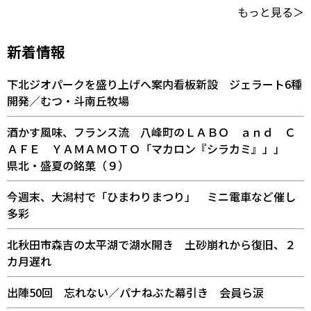
もっと見る＞
新着情報
下北ジオパークを盛り上げへ案内看板新設 ジェラート6種
開発／むつ・斗南丘牧場
酒かす風味、フランス流 八峰町のＬＡＢＯ ａｎｄ Ｃ
ＡＦＥ ＹＡＭＡＭＯＴＯ「マカロン『シラカミ』」」
県北・盛夏の銘菓（９）
今週末、大潟村で「ひまわりまつり」 ミニ電車など催し
多彩
北秋田市森吉の太平湖で湖水開き 土砂崩れから復旧、２
カ月遅れ
出陣50回 忘れない／パナねぶた幕引き 会員ら涙