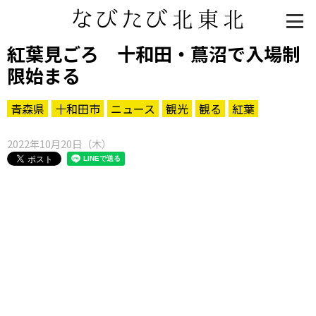
紅葉見ごろ 十和田・蔦沼で入場制
限始まる
青森県
十和田市
ニュース
観光
観る
紅葉
2022年10月20日（木）
知る一覧
世界遺産
文化・歴史
パワースポット
ミステリー
観る一覧
桜
花
紅葉
楽しむ一覧
まつり・イベント
聖地
おみやげ・特産
道の駅・産直
鉄道
アウトドア・レジャー