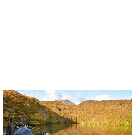
味わう一覧
麺類
ご当地グルメ
酒
スイーツ
癒す一覧
温泉
自然
宿泊
青森県
岩手県
秋田県