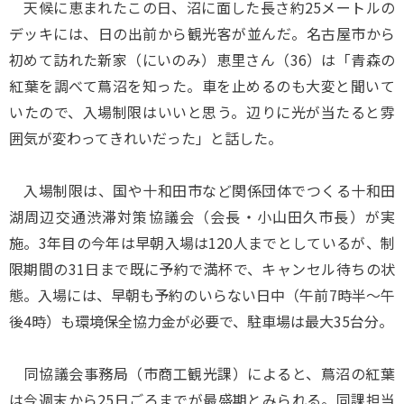
天候に恵まれたこの日、沼に面した長さ約25メートルの
デッキには、日の出前から観光客が並んだ。名古屋市から
初めて訪れた新家（にいのみ）恵里さん（36）は「青森の
紅葉を調べて蔦沼を知った。車を止めるのも大変と聞いて
いたので、入場制限はいいと思う。辺りに光が当たると雰
囲気が変わってきれいだった」と話した。
入場制限は、国や十和田市など関係団体でつくる十和田
湖周辺交通渋滞対策協議会（会長・小山田久市長）が実
施。3年目の今年は早朝入場は120人までとしているが、制
限期間の31日まで既に予約で満杯で、キャンセル待ちの状
態。入場には、早朝も予約のいらない日中（午前7時半～午
後4時）も環境保全協力金が必要で、駐車場は最大35台分。
同協議会事務局（市商工観光課）によると、蔦沼の紅葉
は今週末から25日ごろまでが最盛期とみられる。同課担当