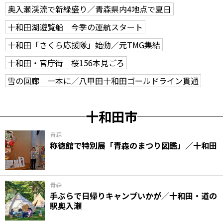
奥入瀬渓流で新緑盛り／青森県内4地点で夏日
十和田湖遊覧船 今季の運航スタート
十和田「さくら応援隊」始動／元TMG集結
十和田・官庁街 桜156本見ごろ
雪の回廊 一本に／八甲田十和田ゴールドライン貫通
十和田市
青森
称徳館で特別展「青森のまつり図鑑」／十和田
青森
手ぶらで日帰りキャンプいかが／十和田・道の
駅奥入瀬