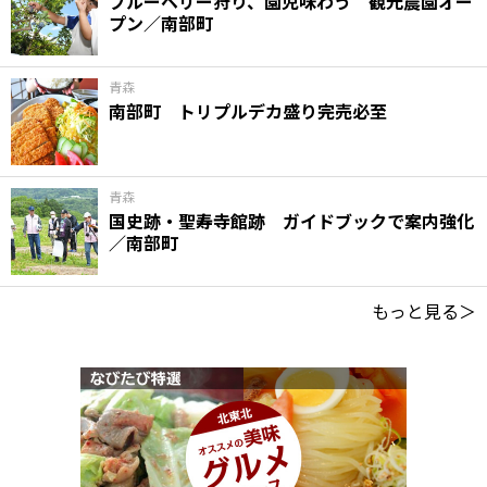
ブルーベリー狩り、園児味わう 観光農園オー
プン／南部町
青森
南部町 トリプルデカ盛り完売必至
青森
国史跡・聖寿寺館跡 ガイドブックで案内強化
／南部町
もっと見る＞