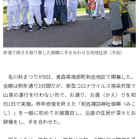
修復で輝きを取り戻した御輿に手を合わせる地域住民（手前）
名川秋まつりが8日、青森県南部町剣吉地区で開幕した。
会期は例年通り3日間だが、新型コロナウイルス感染対策で
山車の運行を行わない形で、お通り、お還（かえ）りを初
日1日で実施。昨年修復を終えた「剣吉諏訪神社御輿（みこ
し）」を一般に初めてお披露目し、沿道の住民が深々とお
辞儀をし、手を合わせた。