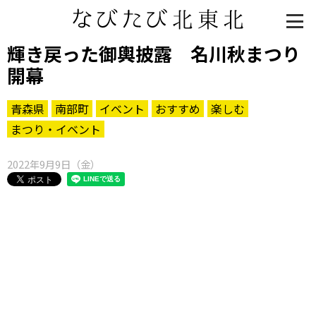
輝き戻った御輿披露 名川秋まつり
開幕
青森県
南部町
イベント
おすすめ
楽しむ
まつり・イベント
2022年9月9日（金）
知る一覧
世界遺産
文化・歴史
パワースポット
ミステリー
観る一覧
桜
花
紅葉
楽しむ一覧
まつり・イベント
聖地
おみやげ・特産
道の駅・産直
鉄道
アウトドア・レジャー