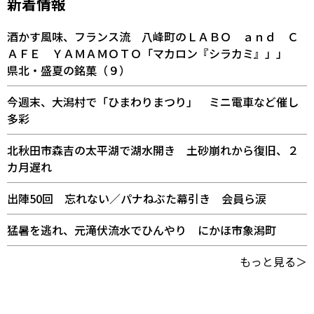
新着情報
酒かす風味、フランス流 八峰町のＬＡＢＯ ａｎｄ Ｃ
ＡＦＥ ＹＡＭＡＭＯＴＯ「マカロン『シラカミ』」」
県北・盛夏の銘菓（９）
今週末、大潟村で「ひまわりまつり」 ミニ電車など催し
多彩
北秋田市森吉の太平湖で湖水開き 土砂崩れから復旧、２
カ月遅れ
出陣50回 忘れない／パナねぶた幕引き 会員ら涙
猛暑を逃れ、元滝伏流水でひんやり にかほ市象潟町
もっと見る＞