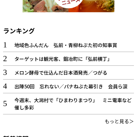
ランキング
地域色ふんだん 弘前・青柳ねぷた初の知事賞
ターゲットは観光客、鍛冶町に「弘前横丁」
メロン酵母で仕込んだ日本酒発売／つがる
出陣50回 忘れない／パナねぶた幕引き 会員ら涙
今週末、大潟村で「ひまわりまつり」 ミニ電車など
催し多彩
もっと見る＞