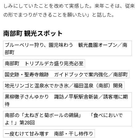
しみにしていたことを改めて実感した。来年こそは、従来
の形でまつりができることを願いたい」と話した。
南部町 観光スポット
ブルーベリー狩り、園児味わう 観光農園オープン／南
部町
南部町 トリプルデカ盛り完売必至
国史跡・聖寿寺館跡 ガイドブックで案内強化／南部町
地元リンゴと温泉水でかき氷／福田温泉（南部）開発
黒柳徹子さんゆかり 諏訪ノ平駅駅舎新装／誘客増に期
待
南部の「太ねぎと菊ボールの鶏鍋」 「食べにおいで
よ！」第28回
一皮むけて甘み増す 南部・干し柿作り