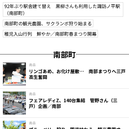
92年ぶり駅舎建て替え 黒柳さんも利用した諏訪ノ平駅
（南部町）
南部町の観光農園、サクランボ狩り始まる
稚児入山行列 鮮やか／南部町春まつり開幕
南部町
青森
リンゴあめ、お化け屋敷… 南部まつりへ三戸
高生奮闘
青森
フェアレディZ、140台集結 管野さん（三
戸）企画／南部
青森