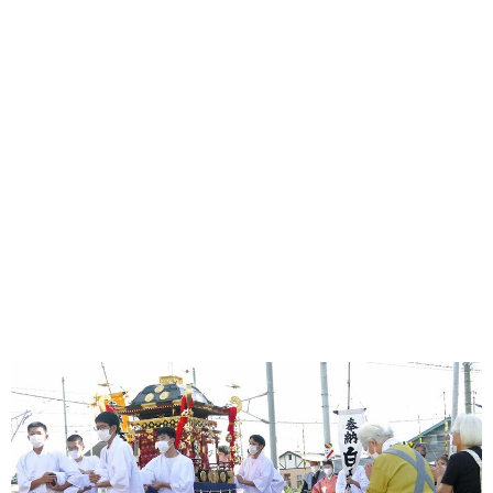
味わう一覧
麺類
ご当地グルメ
酒
スイーツ
癒す一覧
温泉
自然
宿泊
青森県
岩手県
秋田県