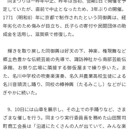
同まつりは一昨年中止、昨年は当初、会期1日で開催を予
定していたが、直前で中止となったため、3年ぶりの開催。
1771（明和8）年に京都で制作されたという同御輿は、経
年劣化のため傷みが目立ち、氏子らの寄付や民間団体の助
成金を活用し、滋賀県で修復した。
輝きを取り戻した同御輿は好天の下、神楽、権現舞など
郷土色豊かな伝統芸能の先導で、諏訪神社から南部芸能伝
承館、お祭り広場に隣接する御仮屋まで練り歩いた。ま
た、名川中学校の吹奏楽演奏、名久井農業高校生徒による
名川音頭流し踊り、同校の樽神輿（たるみこし）などがに
ぎやかに続いた。
9、10日には山車を展示し、その上での手踊りなど、さま
ざまな催しを行う。同まつり実行委員長を務めた山田賢司
町商工会長は「沿道にたくさんの人が出ていて、みんな楽