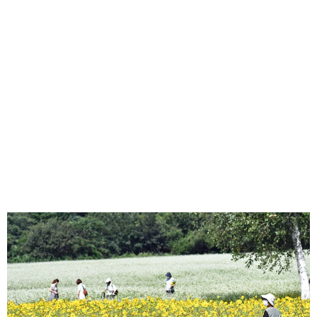
味わう一覧
麺類
ご当地グルメ
酒
スイーツ
癒す一覧
温泉
自然
宿泊
青森県
岩手県
秋田県