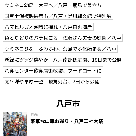
ウミネコ幼鳥 大空へ／八戸・蕪島で巣立ち
国宝土偶複製展示も／八戸・是川縄文館で特別展
ハマヒルガオ潮風に揺れ・八戸白浜海岸
色とりどりのバラ見ごろ 佐藤さん夫妻の庭園／八戸
ウミネコひな ふわふわ、蕪島でふ化始まる／八戸
新緑にツツジ鮮やか 八戸南部氏庭園、18日まで公開
八食センター飲食店街改装、フードコートに
太平洋や草原一望 鮫角灯台、2日から公開
八戸市
青森
豪華な山車お還り・八戸三社大祭