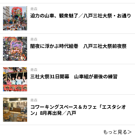
青森
迫力の山車、観衆魅了／八戸三社大祭・お通り
青森
闇夜に浮かぶ時代絵巻 八戸三社大祭前夜祭
青森
三社大祭31日開幕 山車組が最後の練習
青森
コワーキングスペース＆カフェ「エスタシオ
ン」8月再出発／八戸
もっと見る＞