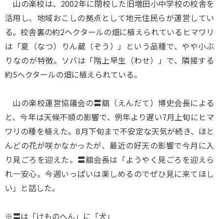
山の楽校は、2002年に閉校した旧増田小中学校の校舎を
活用し、地域おこしの拠点として地元住民らが運営してい
る。校舎裏の約2ヘクタールの畑に植えられているヒマワリ
は「夏（なつ）りん蔵（ぞう）」という品種で、やや小ぶ
りなのが特徴。ソバは「階上早生（わせ）」で、隣接する
約5ヘクタールの畑に植えられている。
山の楽校運営協議会の〓舘（えんだて）博史会長による
と、今年は天候不順の影響で、例年より遅い7月上旬にヒマ
ワリの種を植えた。8月下旬まで不安定な天気が続き、ほと
んどの花が咲かなかったが、最近の好天の影響で今月に入
り見ごろを迎えた。〓舘会長は「ようやく見ごろを迎えら
れ一安心。今週いっぱいは楽しめるのでぜひ見に来てほし
い」と話した。
※〓は「けものへん」に「犬」