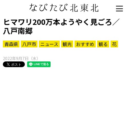
ヒマワリ200万本ようやく見ごろ／
八戸南郷
青森県
八戸市
ニュース
観光
おすすめ
観る
花
2022年9月7日（水）
知る一覧
世界遺産
文化・歴史
パワースポット
ミステリー
観る一覧
桜
花
紅葉
楽しむ一覧
まつり・イベント
聖地
おみやげ・特産
道の駅・産直
鉄道
アウトドア・レジャー