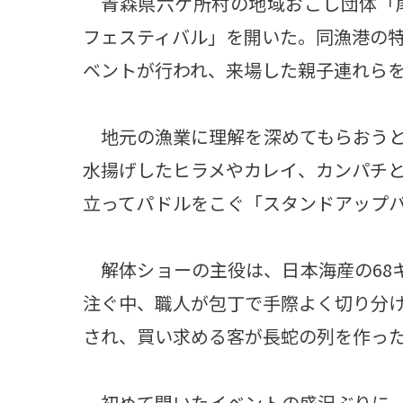
青森県六ケ所村の地域おこし団体「尾
フェスティバル」を開いた。同漁港の
ベントが行われ、来場した親子連れら
地元の漁業に理解を深めてもらおうと
水揚げしたヒラメやカレイ、カンパチ
立ってパドルをこぐ「スタンドアップ
解体ショーの主役は、日本海産の68キ
注ぐ中、職人が包丁で手際よく切り分
され、買い求める客が長蛇の列を作っ
初めて開いたイベントの盛況ぶりに、