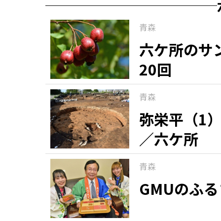
青森
六ケ所のサ
20回
青森
弥栄平（1
／六ケ所
青森
GMUのふ