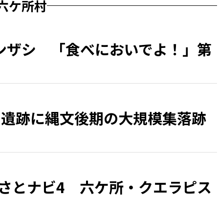
六ケ所村
ンザシ 「食べにおいでよ！」第
）遺跡に縄文後期の大規模集落跡
るさとナビ4 六ケ所・クエラピス