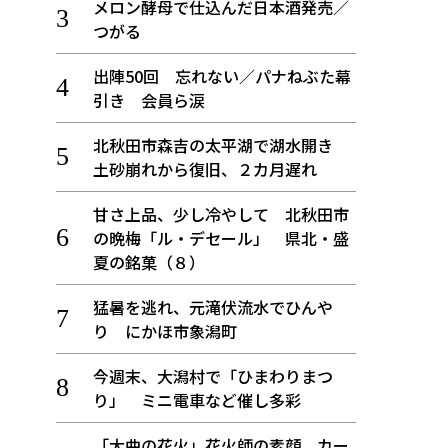
メロン酵母で仕込んだ日本酒発売／
つがる
出陣50回 忘れない／パナねぶた幕
引き 会員ら涙
北秋田市森吉の太平湖で湖水開き
土砂崩れから復旧、２カ月遅れ
甘さ上品、少し冷やして 北秋田市
の晩梅「ル・デセール」 県北・盛
夏の銘菓（８）
猛暑を逃れ、元滝伏流水でひんや
り にかほ市象潟町
今週末、大潟村で「ひまわりまつ
り」 ミニ電車など催し多彩
「大曲の花火」花火師の素顔、カー