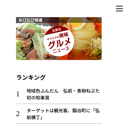
ランキング
地域色ふんだん 弘前・青柳ねぷた
初の知事賞
ターゲットは観光客、鍛冶町に「弘
前横丁」