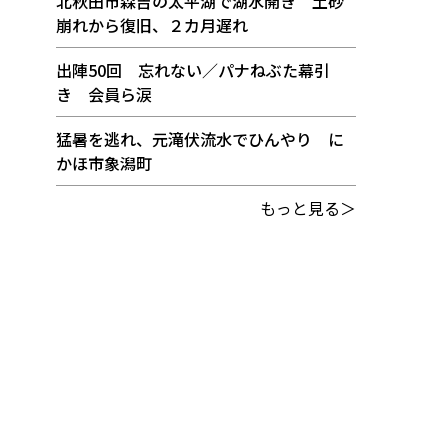
北秋田市森吉の太平湖で湖水開き 土砂
崩れから復旧、２カ月遅れ
出陣50回 忘れない／パナねぶた幕引
き 会員ら涙
猛暑を逃れ、元滝伏流水でひんやり に
かほ市象潟町
もっと見る＞