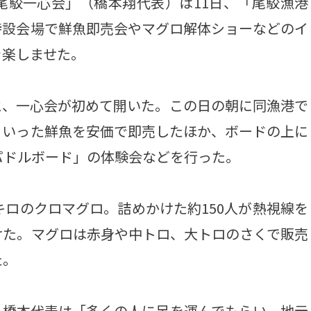
駮一心会」（橋本翔代表）は11日、「尾駮漁港
特設会場で鮮魚即売会やマグロ解体ショーなどのイ
を楽しませた。
、一心会が初めて開いた。この日の朝に同漁港で
といった鮮魚を安価で即売したほか、ボードの上に
パドルボード」の体験会などを行った。
ロのクロマグロ。詰めかけた約150人が熱視線を
けた。マグロは赤身や中トロ、大トロのさくで販売
た。
橋本代表は「多くの人に足を運んでもらい、地元