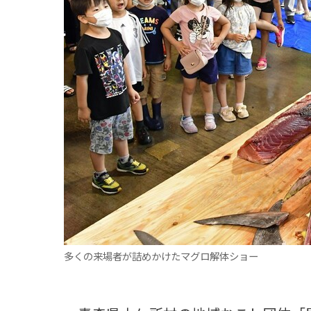
観る一覧
桜
花
紅葉
楽しむ一覧
まつり・イベント
聖地
おみやげ・特産
道の駅・産直
鉄道
アウトドア・レジャー
味わう一覧
麺類
ご当地グルメ
酒
スイーツ
癒す一覧
温泉
自然
宿泊
青森県
岩手県
秋田県
多くの来場者が詰めかけたマグロ解体ショー