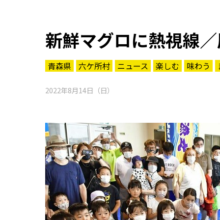
新鮮マグロに熱視線／
青森県
六ケ所村
ニュース
楽しむ
味わう
2022年8月14日（日）
知る一覧
世界遺産
文化・歴史
パワースポット
ミステリー