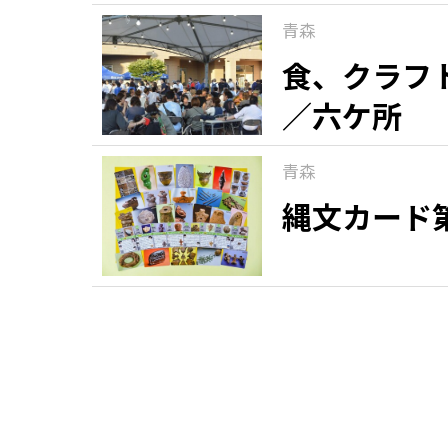
青森
食、クラフト
／六ケ所
青森
縄文カード