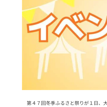
観る一覧
桜
花
紅葉
楽しむ一覧
まつり・イベント
聖地
おみやげ・特産
道の駅・産直
鉄道
アウトドア・レジャー
味わう一覧
麺類
ご当地グルメ
酒
スイーツ
癒す一覧
温泉
自然
宿泊
青森県
岩手県
秋田県
第４７回冬季ふるさと祭りが１日、大