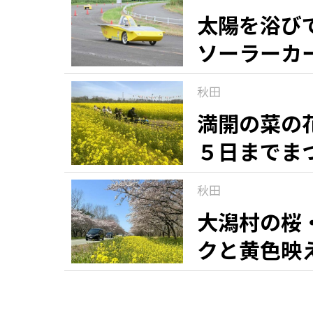
太陽を浴び
ソーラーカ
秋田
満開の菜の
５日までま
秋田
大潟村の桜
クと黄色映