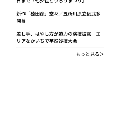
日まで「七夕絵どうろうまつり」
新作「猿田彦」堂々／五所川原立佞武多
開幕
差し手、はやし方が迫力の演技披露 エ
リアなかいちで竿燈妙技大会
もっと見る＞