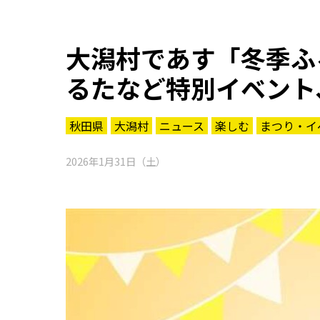
大潟村であす「冬季ふ
るたなど特別イベント
秋田県
大潟村
ニュース
楽しむ
まつり・イ
2026年1月31日（土）
知る一覧
世界遺産
文化・歴史
パワースポット
ミステリー