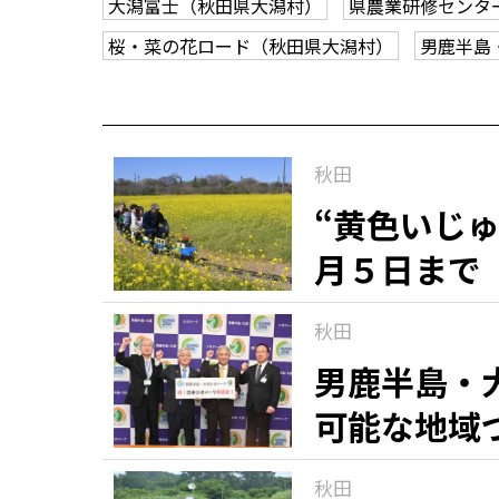
大潟富士（秋田県大潟村）
県農業研修センタ
桜・菜の花ロード（秋田県大潟村）
男鹿半島
秋田
“黄色いじ
月５日まで
秋田
男鹿半島・
可能な地域
秋田