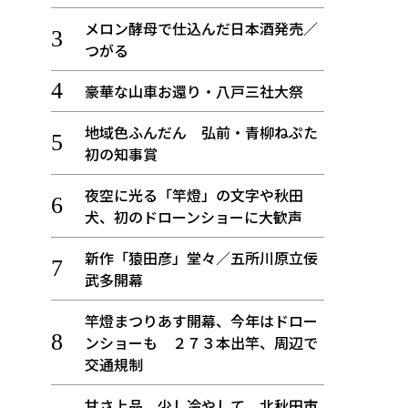
メロン酵母で仕込んだ日本酒発売／
つがる
豪華な山車お還り・八戸三社大祭
地域色ふんだん 弘前・青柳ねぷた
初の知事賞
夜空に光る「竿燈」の文字や秋田
犬、初のドローンショーに大歓声
新作「猿田彦」堂々／五所川原立佞
武多開幕
竿燈まつりあす開幕、今年はドロー
ンショーも ２７３本出竿、周辺で
交通規制
甘さ上品、少し冷やして 北秋田市