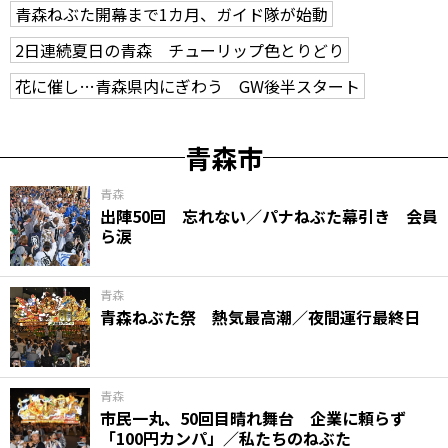
青森ねぶた開幕まで1カ月、ガイド隊が始動
2日連続夏日の青森 チューリップ色とりどり
花に催し…青森県内にぎわう GW後半スタート
青森市
青森
出陣50回 忘れない／パナねぶた幕引き 会員
ら涙
青森
青森ねぶた祭 熱気最高潮／夜間運行最終日
青森
市民一丸、50回目晴れ舞台 企業に頼らず
「100円カンパ」／私たちのねぶた