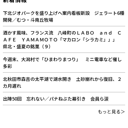
下北ジオパークを盛り上げへ案内看板新設 ジェラート6種
開発／むつ・斗南丘牧場
酒かす風味、フランス流 八峰町のＬＡＢＯ ａｎｄ Ｃ
ＡＦＥ ＹＡＭＡＭＯＴＯ「マカロン『シラカミ』」」
県北・盛夏の銘菓（９）
今週末、大潟村で「ひまわりまつり」 ミニ電車など催し
多彩
北秋田市森吉の太平湖で湖水開き 土砂崩れから復旧、２
カ月遅れ
出陣50回 忘れない／パナねぶた幕引き 会員ら涙
もっと見る＞