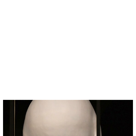
味わう一覧
麺類
ご当地グルメ
酒
スイーツ
癒す一覧
温泉
自然
宿泊
青森県
岩手県
秋田県