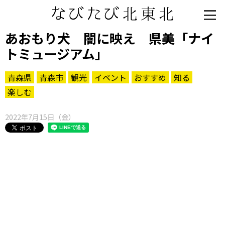
あおもり犬 闇に映え 県美「ナイ
トミュージアム」
青森県
青森市
観光
イベント
おすすめ
知る
楽しむ
2022年7月15日（金）
知る一覧
世界遺産
文化・歴史
パワースポット
ミステリー
観る一覧
桜
花
紅葉
楽しむ一覧
まつり・イベント
聖地
おみやげ・特産
道の駅・産直
鉄道
アウトドア・レジャー