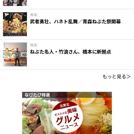
青森
武者勇壮、ハネト乱舞／青森ねぶた祭開幕
青森
ねぶた名人・竹浪さん、橋本に新拠点
もっと見る＞