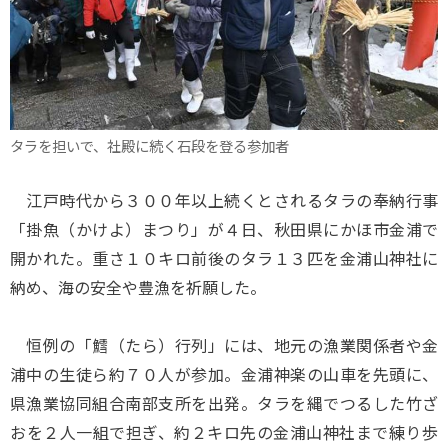
タラを担いで、社殿に続く石段を登る参加者
江戸時代から３００年以上続くとされるタラの奉納行事
「掛魚（かけよ）まつり」が４日、秋田県にかほ市金浦で
開かれた。重さ１０キロ前後のタラ１３匹を金浦山神社に
納め、海の安全や豊漁を祈願した。
恒例の「鱈（たら）行列」には、地元の漁業関係者や金
浦中の生徒ら約７０人が参加。金浦神楽の山車を先頭に、
県漁業協同組合南部支所を出発。タラを縄でつるした竹ざ
おを２人一組で担ぎ、約２キロ先の金浦山神社まで練り歩