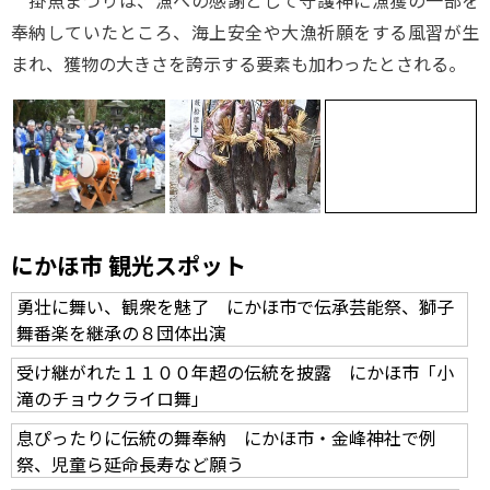
掛魚まつりは、漁への感謝として守護神に漁獲の一部を
奉納していたところ、海上安全や大漁祈願をする風習が生
まれ、獲物の大きさを誇示する要素も加わったとされる。
にかほ市 観光スポット
勇壮に舞い、観衆を魅了 にかほ市で伝承芸能祭、獅子
舞番楽を継承の８団体出演
受け継がれた１１００年超の伝統を披露 にかほ市「小
滝のチョウクライロ舞」
息ぴったりに伝統の舞奉納 にかほ市・金峰神社で例
祭、児童ら延命長寿など願う