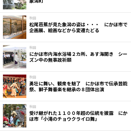
象潟町
秋田
松尾芭蕉が見た象潟の姿は・・・ にかほ市で
企画展、絵画などから変遷たどる
秋田
にかほ市内海水浴場２カ所、あす海開き シー
ズン中の無事故祈願
秋田
勇壮に舞い、観衆を魅了 にかほ市で伝承芸能
祭、獅子舞番楽を継承の８団体出演
秋田
受け継がれた１１００年超の伝統を披露 にか
ほ市「小滝のチョウクライロ舞」