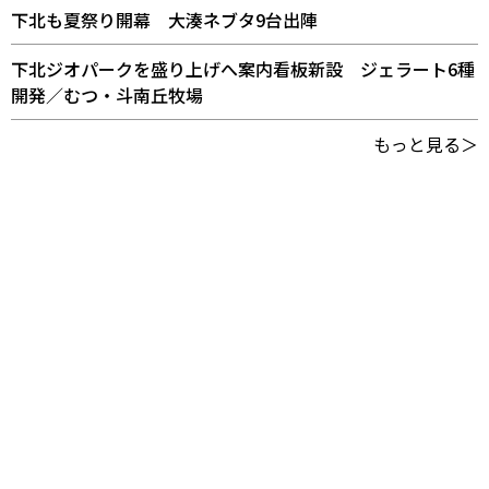
下北も夏祭り開幕 大湊ネブタ9台出陣
下北ジオパークを盛り上げへ案内看板新設 ジェラート6種
開発／むつ・斗南丘牧場
もっと見る＞