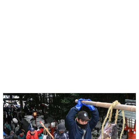
味わう一覧
麺類
ご当地グルメ
酒
スイーツ
癒す一覧
温泉
自然
宿泊
青森県
岩手県
秋田県