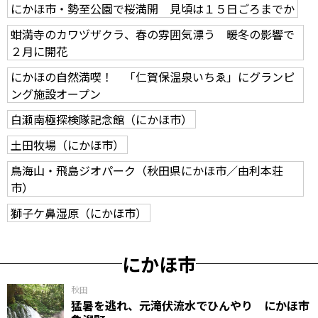
にかほ市・勢至公園で桜満開 見頃は１５日ごろまでか
蚶満寺のカワヅザクラ、春の雰囲気漂う 暖冬の影響で
２月に開花
にかほの自然満喫！ 「仁賀保温泉いちゑ」にグランピ
ング施設オープン
白瀬南極探検隊記念館（にかほ市）
土田牧場（にかほ市）
鳥海山・飛島ジオパーク（秋田県にかほ市／由利本荘
市）
獅子ケ鼻湿原（にかほ市）
にかほ市
秋田
猛暑を逃れ、元滝伏流水でひんやり にかほ市