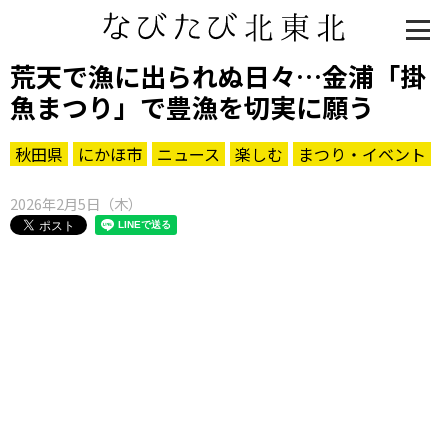
荒天で漁に出られぬ日々…金浦「掛
魚まつり」で豊漁を切実に願う
秋田県
にかほ市
ニュース
楽しむ
まつり・イベント
2026年2月5日（木）
知る一覧
世界遺産
文化・歴史
パワースポット
ミステリー
観る一覧
桜
花
紅葉
楽しむ一覧
まつり・イベント
聖地
おみやげ・特産
道の駅・産直
鉄道
アウトドア・レジャー