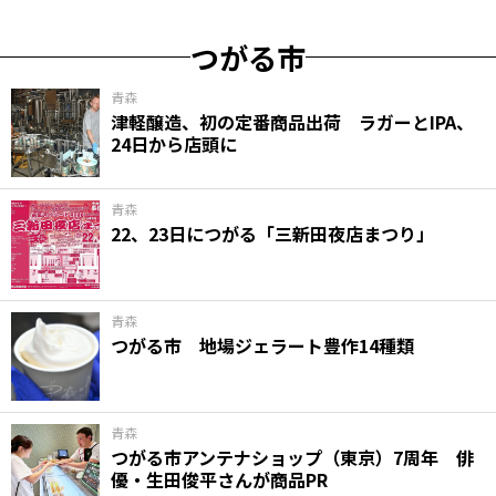
つがる市
青森
津軽醸造、初の定番商品出荷 ラガーとIPA、
24日から店頭に
青森
22、23日につがる「三新田夜店まつり」
青森
つがる市 地場ジェラート豊作14種類
青森
つがる市アンテナショップ（東京）7周年 俳
優・生田俊平さんが商品PR