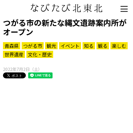
つがる市の新たな縄文遺跡案内所が
オープン
青森県
つがる市
観光
イベント
知る
観る
楽しむ
世界遺産
文化・歴史
2022年7月2日（土）
知る一覧
世界遺産
文化・歴史
パワースポット
ミステリー
観る一覧
桜
花
紅葉
楽しむ一覧
まつり・イベント
聖地
おみやげ・特産
道の駅・産直
鉄道
アウトドア・レジャー