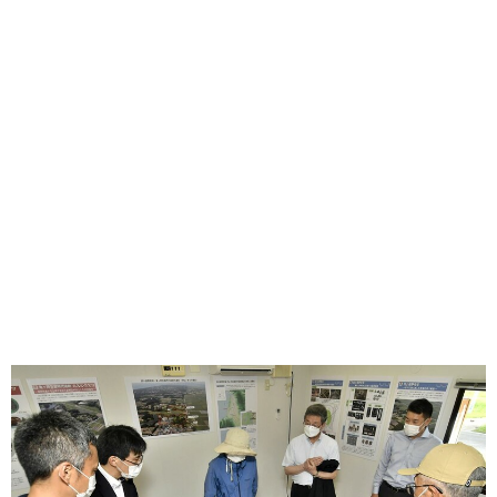
味わう一覧
麺類
ご当地グルメ
酒
スイーツ
癒す一覧
温泉
自然
宿泊
青森県
岩手県
秋田県