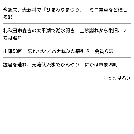
今週末、大潟村で「ひまわりまつり」 ミニ電車など催し
多彩
北秋田市森吉の太平湖で湖水開き 土砂崩れから復旧、２
カ月遅れ
出陣50回 忘れない／パナねぶた幕引き 会員ら涙
猛暑を逃れ、元滝伏流水でひんやり にかほ市象潟町
もっと見る＞