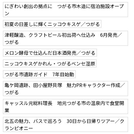
にぎわい創出の拠点に つがる市木造に宿泊施設オープ
ン
初夏の日差しに輝くニッコウキスゲ／つがる
津軽醸造、クラフトビール初出荷へ仕込み 6月発売／
つがる
メロン酵母で仕込んだ日本酒発売／つがる
ニッコウキスゲかれん・つがるベンセ湿原
つがる市遺跡ガイド 7年目始動
亀ケ岡遺跡、田小屋野貝塚 魅力PRキャラクター作成／
つがる
キャッスル元総料理長 地元つがる市の温泉内で食堂開
業
北五の魅力、バスで巡ろう 30日から日帰りツアー／ク
ランピオニー