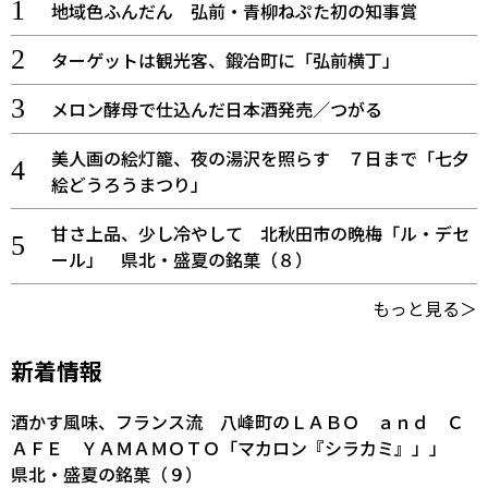
地域色ふんだん 弘前・青柳ねぷた初の知事賞
ターゲットは観光客、鍛冶町に「弘前横丁」
メロン酵母で仕込んだ日本酒発売／つがる
美人画の絵灯籠、夜の湯沢を照らす ７日まで「七夕
絵どうろうまつり」
甘さ上品、少し冷やして 北秋田市の晩梅「ル・デセ
ール」 県北・盛夏の銘菓（８）
もっと見る＞
新着情報
酒かす風味、フランス流 八峰町のＬＡＢＯ ａｎｄ Ｃ
ＡＦＥ ＹＡＭＡＭＯＴＯ「マカロン『シラカミ』」」
県北・盛夏の銘菓（９）