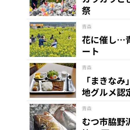
祭
青森
花に催し…
ート
青森
「まきなみ
地グルメ認
青森
むつ市脇野