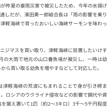
場が昨夏の豪雨災害で被災したため、今年の水揚げ
見通しだが、濱田勇一郎組合長は「雨の影響を乗り
。津軽海峡で育ったおいしい海峡サーモンを味わっ
ニジマスを買い取り、津軽海峡に設置したいけす
8月の大雨で地元の山口養魚場が被災し、一時は幼
外から買い取る幼魚を増やすなどして対応した。
は津軽海峡の荒波にもまれることで身が引き締ま
る。ロシアのウクライナ侵攻などの影響で餌代や資
を据え置いて1匹（約2～3キロ）3千～5千円程度