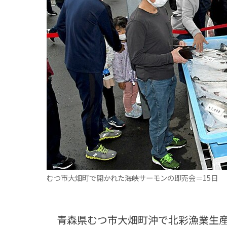
観る一覧
桜
花
紅葉
楽しむ一覧
まつり・イベント
聖地
おみやげ・特産
道の駅・産直
鉄道
アウトドア・レジャー
味わう一覧
麺類
ご当地グルメ
酒
スイーツ
癒す一覧
温泉
自然
宿泊
青森県
岩手県
秋田県
むつ市大畑町で開かれた海峡サーモンの即売会＝15日
青森県むつ市大畑町沖で北彩漁業生産