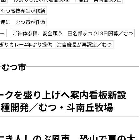
、むつ高技専生が修繕
大使に むつ市が任命
アー
ご神体参拝、安全願う 田名部まつり18日開幕／むつ
ぎりカレー4年ぶり提供 海自艦長が再認定／むつ
むつ市
ークを盛り上げへ案内看板新設
6種開発／むつ・斗南丘牧場
亡き人しのぶ風車 恐山で夏の大