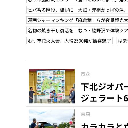
ヒバ香る階段、板塀に 大畑・元祖かっぱの湯
漫画シャーマンキング「麻倉葉」らが夜景観光
名物の焼き干し復活を むつ・脇野沢で体験ツ
むつ市花火大会、大輪2500発が観客魅了
はま
青森
下北ジオパ
ジェラート
青森
カラカラと