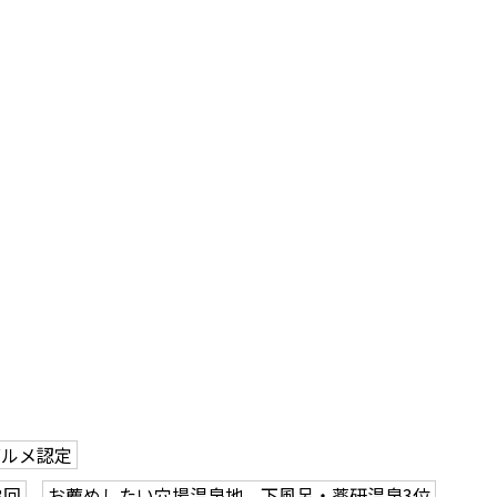
グルメ認定
3回
お薦めしたい穴場温泉地 下風呂・薬研温泉3位