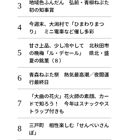
地域色ふんだん 弘前・青柳ねぷた
初の知事賞
今週末、大潟村で「ひまわりまつ
り」 ミニ電車など催し多彩
甘さ上品、少し冷やして 北秋田市
の晩梅「ル・デセール」 県北・盛
夏の銘菓（８）
青森ねぶた祭 熱気最高潮／夜間運
行最終日
「大曲の花火」花火師の素顔、カー
ドで知ろう！ 今年はスナックやス
トラップ付きも
三戸町 相性楽しむ「せんべいさん
ぽ」