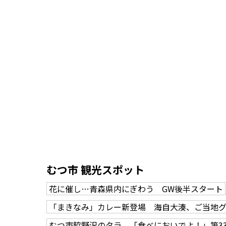
むつ市 観光スポット
花に催し…青森県内にぎわう GW後半スタート
「まきなみ」カレー新登場 海自大湊、ご当地
むつ市脇野沢のタラ 「食べにおいでよ！」第3