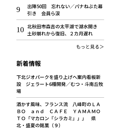
出陣50回 忘れない／パナねぶた幕
引き 会員ら涙
北秋田市森吉の太平湖で湖水開き
土砂崩れから復旧、２カ月遅れ
もっと見る＞
新着情報
下北ジオパークを盛り上げへ案内看板新
設 ジェラート6種開発／むつ・斗南丘牧
場
酒かす風味、フランス流 八峰町のＬＡ
ＢＯ ａｎｄ ＣＡＦＥ ＹＡＭＡＭＯ
ＴＯ「マカロン『シラカミ』」」 県
北・盛夏の銘菓（９）