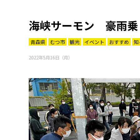
海峡サーモン 豪雨乗
青森県
むつ市
観光
イベント
おすすめ
知
2022年5月16日（月）
知る一覧
世界遺産
文化・歴史
パワースポット
ミステリー