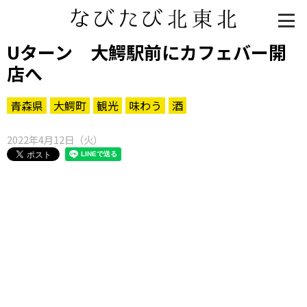
Uターン 大鰐駅前にカフェバー開
店へ
青森県
大鰐町
観光
味わう
酒
2022年4月12日（火）
知る一覧
世界遺産
文化・歴史
パワースポット
ミステリー
観る一覧
桜
花
紅葉
楽しむ一覧
まつり・イベント
聖地
おみやげ・特産
道の駅・産直
鉄道
アウトドア・レジャー