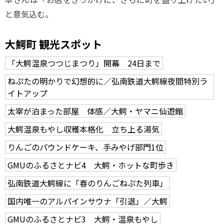
と意気込む。
大鰐町 観光スポット
「大鰐温泉つつじまつり」開幕 24日まで
ねぷたの明かりで幻想的に／弘南鉄道大鰐線夜間特別ラ
イトアップ
太宰が泊まった部屋 体感／大鰐・ヤマニ仙遊館
大鰐温泉もやし収穫本格化 立ち上る湯気
りんごのパウンドケーキ、手みやげ部門1位
GMUのふるさとナビ4 大鰐・ホットな町歩き
弘南鉄道大鰐線に「春のりんごねぷた列車」
国内唯一のアルパインサウナ「引退」／大鰐
GMUのふるさとナビ3 大鰐・温泉もやし