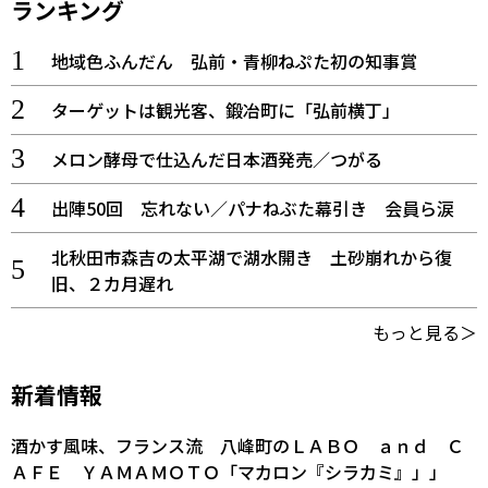
ランキング
地域色ふんだん 弘前・青柳ねぷた初の知事賞
ターゲットは観光客、鍛冶町に「弘前横丁」
メロン酵母で仕込んだ日本酒発売／つがる
出陣50回 忘れない／パナねぶた幕引き 会員ら涙
北秋田市森吉の太平湖で湖水開き 土砂崩れから復
旧、２カ月遅れ
もっと見る＞
新着情報
酒かす風味、フランス流 八峰町のＬＡＢＯ ａｎｄ Ｃ
ＡＦＥ ＹＡＭＡＭＯＴＯ「マカロン『シラカミ』」」