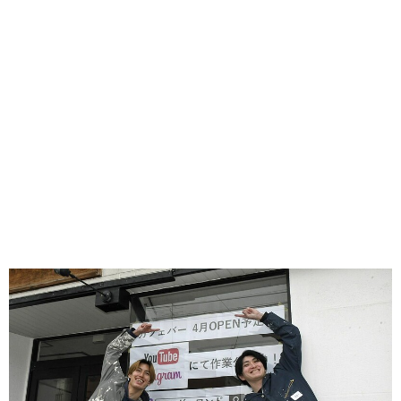
味わう一覧
麺類
ご当地グルメ
酒
スイーツ
癒す一覧
温泉
自然
宿泊
青森県
岩手県
秋田県