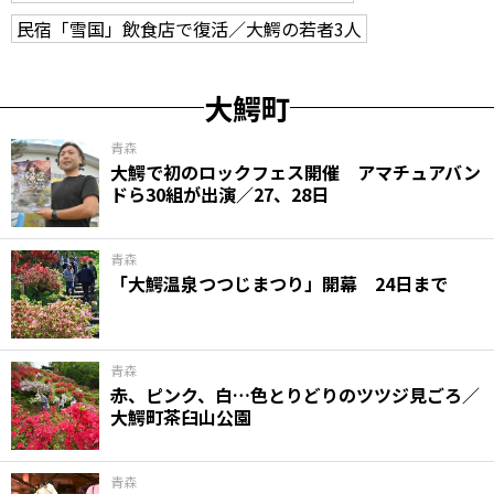
民宿「雪国」飲食店で復活／大鰐の若者3人
大鰐町
青森
大鰐で初のロックフェス開催 アマチュアバン
ドら30組が出演／27、28日
青森
「大鰐温泉つつじまつり」開幕 24日まで
青森
赤、ピンク、白…色とりどりのツツジ見ごろ／
大鰐町茶臼山公園
青森