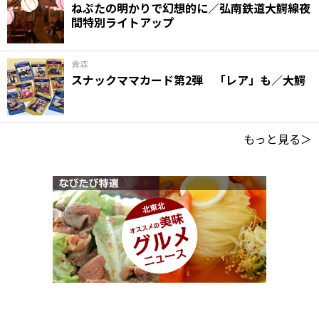
ねぷたの明かりで幻想的に／弘南鉄道大鰐線夜
間特別ライトアップ
青森
スナックママカード第2弾 「レア」も／大鰐
もっと見る＞