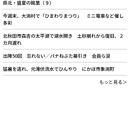
県北・盛夏の銘菓（９）
今週末、大潟村で「ひまわりまつり」 ミニ電車など催し
多彩
北秋田市森吉の太平湖で湖水開き 土砂崩れから復旧、２
カ月遅れ
出陣50回 忘れない／パナねぶた幕引き 会員ら涙
猛暑を逃れ、元滝伏流水でひんやり にかほ市象潟町
もっと見る＞