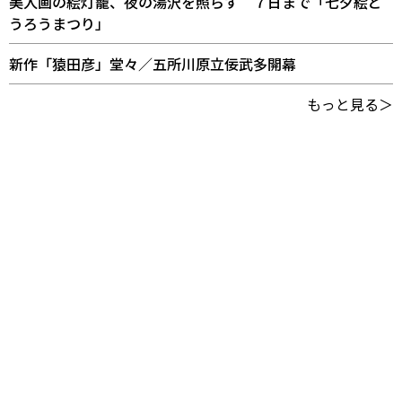
美人画の絵灯籠、夜の湯沢を照らす ７日まで「七夕絵ど
うろうまつり」
新作「猿田彦」堂々／五所川原立佞武多開幕
もっと見る＞