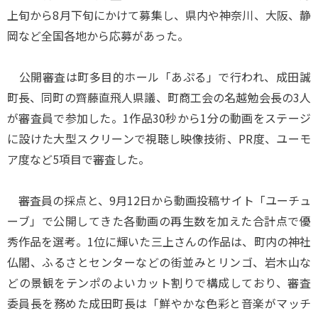
上旬から8月下旬にかけて募集し、県内や神奈川、大阪、静
岡など全国各地から応募があった。
公開審査は町多目的ホール「あぷる」で行われ、成田誠
町長、同町の齊藤直飛人県議、町商工会の名越勉会長の3人
が審査員で参加した。1作品30秒から1分の動画をステージ
に設けた大型スクリーンで視聴し映像技術、PR度、ユーモ
ア度など5項目で審査した。
審査員の採点と、9月12日から動画投稿サイト「ユーチュ
ーブ」で公開してきた各動画の再生数を加えた合計点で優
秀作品を選考。1位に輝いた三上さんの作品は、町内の神社
仏閣、ふるさとセンターなどの街並みとリンゴ、岩木山な
どの景観をテンポのよいカット割りで構成しており、審査
委員長を務めた成田町長は「鮮やかな色彩と音楽がマッチ