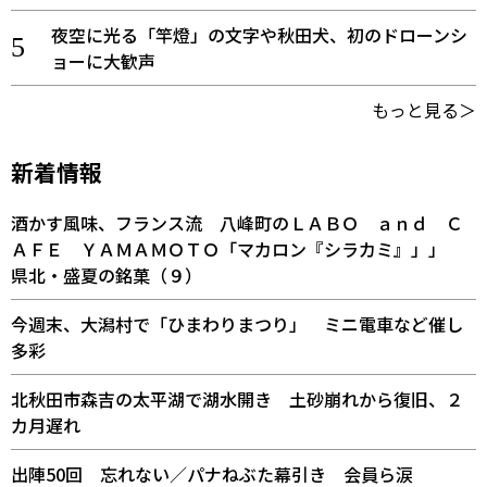
夜空に光る「竿燈」の文字や秋田犬、初のドローンシ
ョーに大歓声
もっと見る＞
新着情報
酒かす風味、フランス流 八峰町のＬＡＢＯ ａｎｄ Ｃ
ＡＦＥ ＹＡＭＡＭＯＴＯ「マカロン『シラカミ』」」
県北・盛夏の銘菓（９）
今週末、大潟村で「ひまわりまつり」 ミニ電車など催し
多彩
北秋田市森吉の太平湖で湖水開き 土砂崩れから復旧、２
カ月遅れ
出陣50回 忘れない／パナねぶた幕引き 会員ら涙