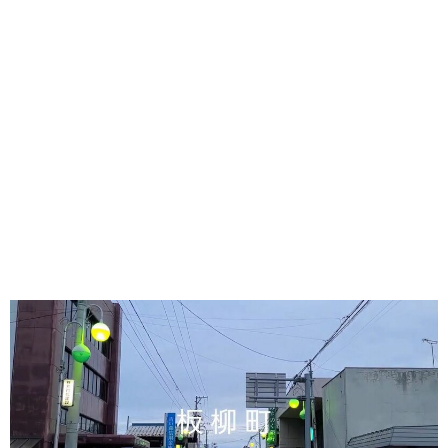
味わう一覧
麺類
ご当地グルメ
酒
スイーツ
癒す一覧
温泉
自然
宿泊
青森県
岩手県
秋田県