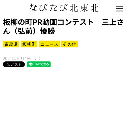
板柳の町PR動画コンテスト 三上さ
ん（弘前）優勝
青森県
板柳町
ニュース
その他
2021年10月4日（月）
知る一覧
世界遺産
文化・歴史
パワースポット
ミステリー
観る一覧
桜
花
紅葉
楽しむ一覧
まつり・イベント
聖地
おみやげ・特産
道の駅・産直
鉄道
アウトドア・レジャー