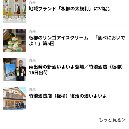
青森
地域ブランド「板柳の太鼓判」に3商品
青森
板柳のリンゴアイスクリーム 「食べにおいで
よ！」第5回
青森
再出発の新酒いよいよ登場／竹浪酒造（板柳）
16日出荷
青森
竹浪酒造店（板柳）復活の酒いよいよ
もっと見る＞