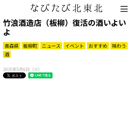
竹浪酒造店（板柳）復活の酒いよい
よ
青森県
板柳町
ニュース
イベント
おすすめ
味わう
酒
2025年5月6日（火）
知る一覧
世界遺産
文化・歴史
パワースポット
ミステリー
観る一覧
桜
花
紅葉
楽しむ一覧
まつり・イベント
聖地
おみやげ・特産
道の駅・産直
鉄道
アウトドア・レジャー