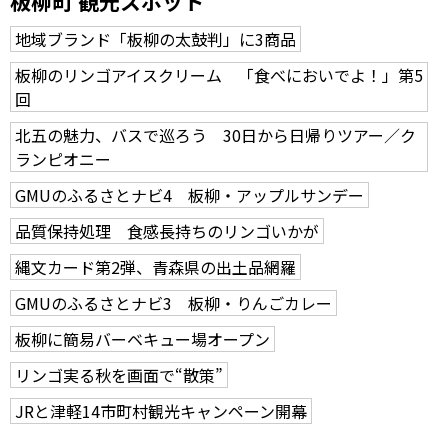
板柳町 観光スポット
地域ブランド「板柳の太鼓判」に3商品
板柳のリンゴアイスクリーム 「食べにおいでよ！」第5
回
北五の魅力、バスで巡ろう 30日から日帰りツアー／ク
ランピオニー
GMUのふるさとナビ4 板柳・アップルサンデー
品質保持処理 食感長持ちのリンゴいかが
縄文カード第2弾、青森県の出土品網羅
GMUのふるさとナビ3 板柳・りんごカレー
板柳に簡易バーベキュー場オープン
リンゴ実る秋を画面で“散策”
JRと津軽14市町村観光キャンペーン開幕