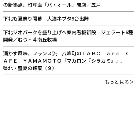
の新拠点、町産直「バ・オール」開店／五戸
下北も夏祭り開幕 大湊ネブタ9台出陣
下北ジオパークを盛り上げへ案内看板新設 ジェラート6種
開発／むつ・斗南丘牧場
酒かす風味、フランス流 八峰町のＬＡＢＯ ａｎｄ Ｃ
ＡＦＥ ＹＡＭＡＭＯＴＯ「マカロン『シラカミ』」」
県北・盛夏の銘菓（９）
もっと見る＞