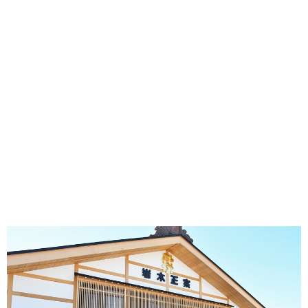
味わう一覧
麺類
ご当地グルメ
酒
スイーツ
癒す一覧
温泉
自然
宿泊
青森県
岩手県
秋田県