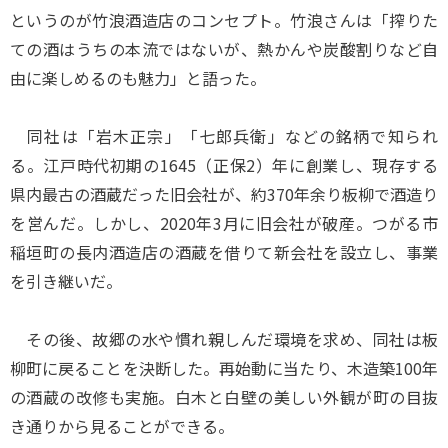
というのが竹浪酒造店のコンセプト。竹浪さんは「搾りた
ての酒はうちの本流ではないが、熱かんや炭酸割りなど自
由に楽しめるのも魅力」と語った。
同社は「岩木正宗」「七郎兵衛」などの銘柄で知られ
る。江戸時代初期の1645（正保2）年に創業し、現存する
県内最古の酒蔵だった旧会社が、約370年余り板柳で酒造り
を営んだ。しかし、2020年3月に旧会社が破産。つがる市
稲垣町の長内酒造店の酒蔵を借りて新会社を設立し、事業
を引き継いだ。
その後、故郷の水や慣れ親しんだ環境を求め、同社は板
柳町に戻ることを決断した。再始動に当たり、木造築100年
の酒蔵の改修も実施。白木と白壁の美しい外観が町の目抜
き通りから見ることができる。