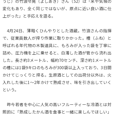
うじ）の竹浪令晃（よしあき）さん（52）は「米や気候の
変化もあり、全く同じではないが、原点に近い良い酒に仕
上がった」と手応えを語る。
4月24日、薄暗くひんやりとした酒蔵。竹浪さんの指揮
で、従業員数人が搾り作業に取りかかった。槽（ふね）と
呼ばれる年代物の木製道具に、もろみが入った袋を丁寧に
詰め、圧力機を上に乗せると、白濁した酒が管から流れ出
した。長さ約3メートル、幅約70センチ、深さ約1メートル
の槽には1袋9キロのもろみが300袋以上入っており、3日間
かけてじっくりと搾る。生原酒としての出荷分以外は、火
入れした後に1～2年かけて熟成させ、味を引き出していく
という。
昨今若者を中心に人気の高いフルーティーな冷酒とは対
照的に「熟成したかん酒を食事と一緒に楽しんでほしい」