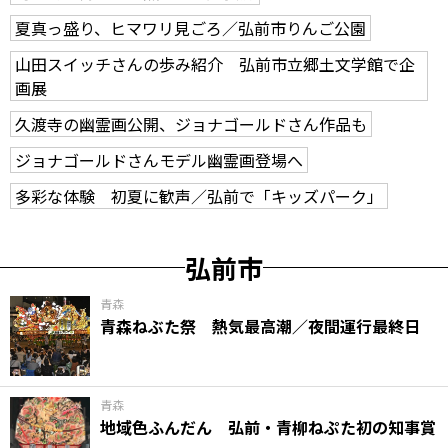
夏真っ盛り、ヒマワリ見ごろ／弘前市りんご公園
山田スイッチさんの歩み紹介 弘前市立郷土文学館で企
画展
久渡寺の幽霊画公開、ジョナゴールドさん作品も
ジョナゴールドさんモデル幽霊画登場へ
多彩な体験 初夏に歓声／弘前で「キッズパーク」
弘前市
青森
青森ねぶた祭 熱気最高潮／夜間運行最終日
青森
地域色ふんだん 弘前・青柳ねぷた初の知事賞