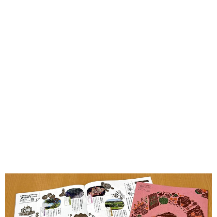
味わう一覧
麺類
ご当地グルメ
酒
スイーツ
癒す一覧
温泉
自然
宿泊
青森県
岩手県
秋田県