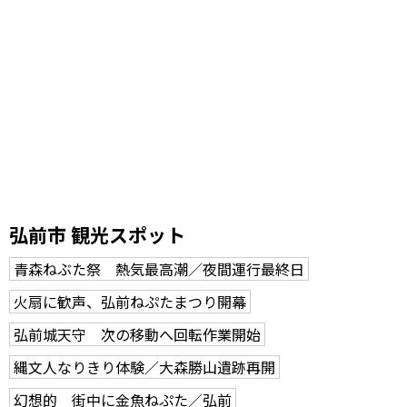
弘前市 観光スポット
青森ねぶた祭 熱気最高潮／夜間運行最終日
火扇に歓声、弘前ねぷたまつり開幕
弘前城天守 次の移動へ回転作業開始
縄文人なりきり体験／大森勝山遺跡再開
幻想的 街中に金魚ねぷた／弘前