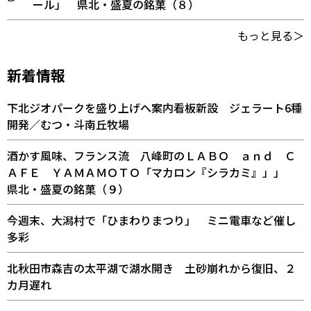
ール」 県北・盛夏の銘菓（８）
もっと見る＞
新着情報
下北ジオパークを盛り上げへ案内看板新設 ジェラート6種
開発／むつ・斗南丘牧場
酒かす風味、フランス流 八峰町のＬＡＢＯ ａｎｄ Ｃ
ＡＦＥ ＹＡＭＡＭＯＴＯ「マカロン『シラカミ』」」
県北・盛夏の銘菓（９）
今週末、大潟村で「ひまわりまつり」 ミニ電車など催し
多彩
北秋田市森吉の太平湖で湖水開き 土砂崩れから復旧、２
カ月遅れ