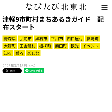
津軽9市町村まちあるきガイド 配
布スタート
青森県
弘前市
黒石市
平川市
西目屋村
藤崎町
大鰐町
田舎館村
板柳町
鶴田町
観光
イベント
知る
観る
楽しむ
2023年3月15日（水）
知る一覧
世界遺産
文化・歴史
パワースポット
ミステリー
観る一覧
桜
花
紅葉
楽しむ一覧
まつり・イベント
聖地
おみやげ・特産
道の駅・産直
鉄道
アウトドア・レジャー