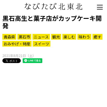
黒石高生と菓子店がカップケーキ開
発
青森県
黒石市
ニュース
観光
楽しむ
味わう
癒す
おみやげ・特産
スイーツ
2021年8月21日（土）
知る一覧
世界遺産
文化・歴史
パワースポット
ミステリー
観る一覧
桜
花
紅葉
楽しむ一覧
まつり・イベント
聖地
おみやげ・特産
道の駅・産直
鉄道
アウトドア・レジャー