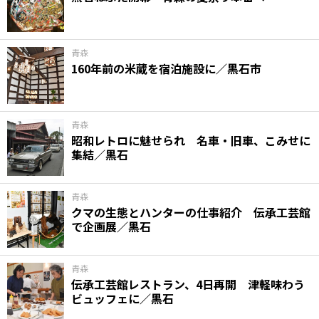
青森
160年前の米蔵を宿泊施設に／黒石市
青森
昭和レトロに魅せられ 名車・旧車、こみせに
集結／黒石
青森
クマの生態とハンターの仕事紹介 伝承工芸館
で企画展／黒石
青森
伝承工芸館レストラン、4日再開 津軽味わう
ビュッフェに／黒石