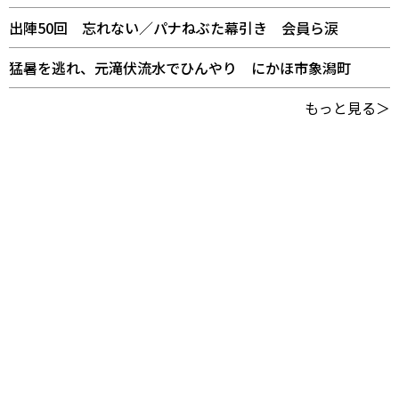
出陣50回 忘れない／パナねぶた幕引き 会員ら涙
猛暑を逃れ、元滝伏流水でひんやり にかほ市象潟町
もっと見る＞