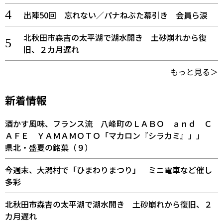
出陣50回 忘れない／パナねぶた幕引き 会員ら涙
北秋田市森吉の太平湖で湖水開き 土砂崩れから復
旧、２カ月遅れ
もっと見る＞
新着情報
酒かす風味、フランス流 八峰町のＬＡＢＯ ａｎｄ Ｃ
ＡＦＥ ＹＡＭＡＭＯＴＯ「マカロン『シラカミ』」」
県北・盛夏の銘菓（９）
今週末、大潟村で「ひまわりまつり」 ミニ電車など催し
多彩
北秋田市森吉の太平湖で湖水開き 土砂崩れから復旧、２
カ月遅れ