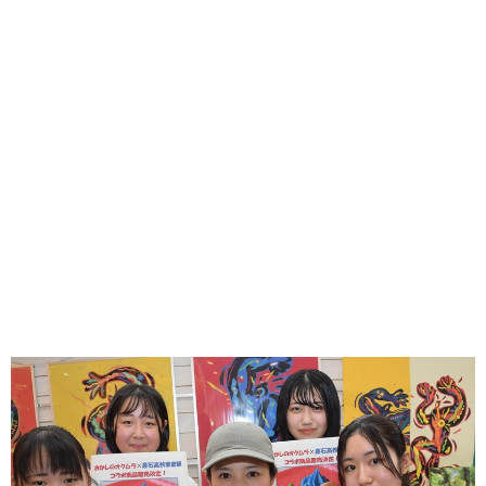
味わう一覧
麺類
ご当地グルメ
酒
スイーツ
癒す一覧
温泉
自然
宿泊
青森県
岩手県
秋田県