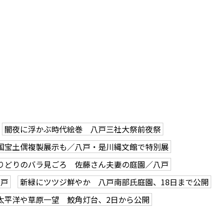
闇夜に浮かぶ時代絵巻 八戸三社大祭前夜祭
国宝土偶複製展示も／八戸・是川縄文館で特別展
りどりのバラ見ごろ 佐藤さん夫妻の庭園／八戸
八戸
新緑にツツジ鮮やか 八戸南部氏庭園、18日まで公開
太平洋や草原一望 鮫角灯台、2日から公開