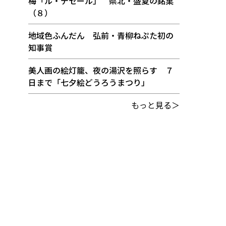
梅「ル・デセール」 県北・盛夏の銘菓
（８）
地域色ふんだん 弘前・青柳ねぷた初の
知事賞
美人画の絵灯籠、夜の湯沢を照らす ７
日まで「七夕絵どうろうまつり」
もっと見る＞