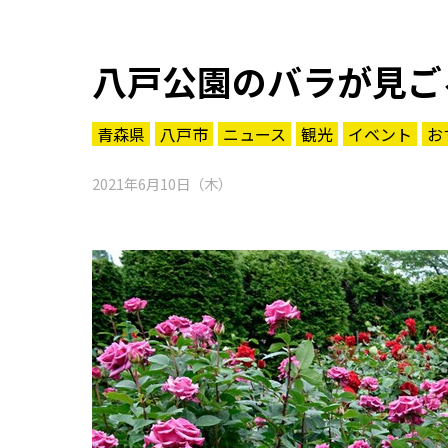
八戸公園のバラが見ご
青森県
八戸市
ニュース
観光
イベント
お
2021年6月10日（木）
知る一覧
世界遺産
文化・歴史
パワースポット
ミステリー