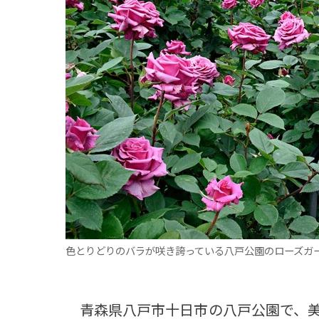
観る一覧
桜
花
紅葉
楽しむ一覧
まつり・イベント
聖地
おみやげ・特産
道の駅・産直
鉄道
アウトドア・レジャー
味わう一覧
麺類
ご当地グルメ
酒
スイーツ
癒す一覧
温泉
自然
宿泊
青森県
岩手県
秋田県
色とりどりのバラが咲き誇っている八戸公園のローズガ
青森県八戸市十日市の八戸公園で、美