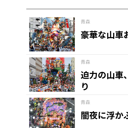
青森
豪華な山車
青森
迫力の山車
り
青森
闇夜に浮か