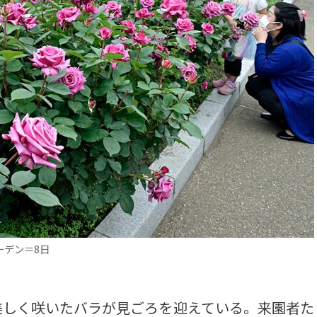
ーデン＝8日
しく咲いたバラが見ごろを迎えている。来園者た