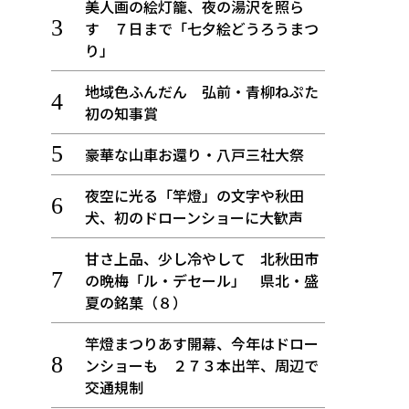
美人画の絵灯籠、夜の湯沢を照ら
す ７日まで「七夕絵どうろうまつ
り」
地域色ふんだん 弘前・青柳ねぷた
初の知事賞
豪華な山車お還り・八戸三社大祭
夜空に光る「竿燈」の文字や秋田
犬、初のドローンショーに大歓声
甘さ上品、少し冷やして 北秋田市
の晩梅「ル・デセール」 県北・盛
夏の銘菓（８）
竿燈まつりあす開幕、今年はドロー
ンショーも ２７３本出竿、周辺で
交通規制