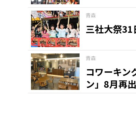
青森
三社大祭3
青森
コワーキン
ン」8月再