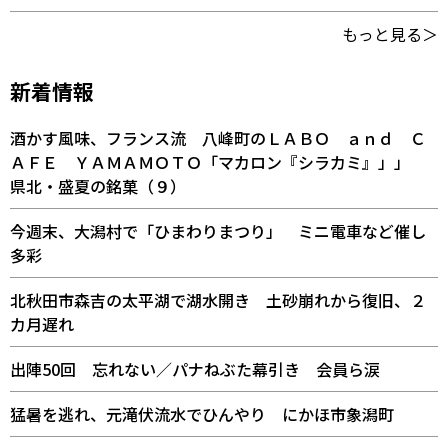
もっと見る＞
新着情報
酒かす風味、フランス流 八峰町のＬＡＢＯ ａｎｄ Ｃ
ＡＦＥ ＹＡＭＡＭＯＴＯ「マカロン『シラカミ』」」
県北・盛夏の銘菓（９）
今週末、大潟村で「ひまわりまつり」 ミニ電車など催し
多彩
北秋田市森吉の太平湖で湖水開き 土砂崩れから復旧、２
カ月遅れ
出陣50回 忘れない／パナねぶた幕引き 会員ら涙
猛暑を逃れ、元滝伏流水でひんやり にかほ市象潟町