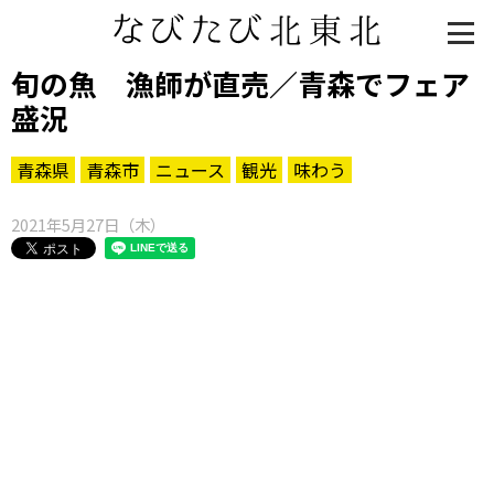
旬の魚 漁師が直売／青森でフェア
盛況
青森県
青森市
ニュース
観光
味わう
2021年5月27日（木）
知る一覧
世界遺産
文化・歴史
パワースポット
ミステリー
観る一覧
桜
花
紅葉
楽しむ一覧
まつり・イベント
聖地
おみやげ・特産
道の駅・産直
鉄道
アウトドア・レジャー