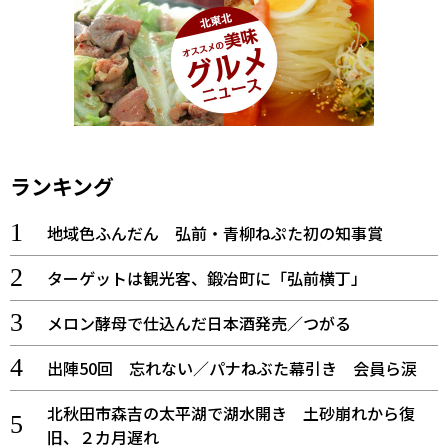
ランキング
地域色ふんだん 弘前・青柳ねぷた初の知事賞
ターゲットは観光客、鍛冶町に「弘前横丁」
メロン酵母で仕込んだ日本酒発売／つがる
出陣50回 忘れない／パナねぶた幕引き 会員ら涙
北秋田市森吉の太平湖で湖水開き 土砂崩れから復
旧、２カ月遅れ