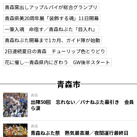
青森窯出しアップルパイが総合グランプリ
青森県美20周年展「装飾する魂」11日開幕
一筆入魂 命宿す／青森ねぶた「目入れ」
青森ねぶた開幕まで1カ月、ガイド隊が始動
2日連続夏日の青森 チューリップ色とりどり
花に催し…青森県内にぎわう GW後半スタート
青森市
青森
出陣50回 忘れない／パナねぶた幕引き 会員
ら涙
青森
青森ねぶた祭 熱気最高潮／夜間運行最終日