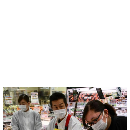
味わう一覧
麺類
ご当地グルメ
酒
スイーツ
癒す一覧
温泉
自然
宿泊
青森県
岩手県
秋田県