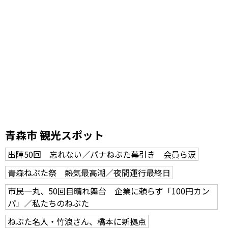
青森市 観光スポット
出陣50回 忘れない／パナねぶた幕引き 会員ら涙
青森ねぶた祭 熱気最高潮／夜間運行最終日
市民一丸、50回目晴れ舞台 企業に頼らず「100円カン
パ」／私たちのねぶた
ねぶた名人・竹浪さん、橋本に新拠点