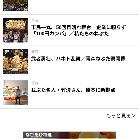
青森
市民一丸、50回目晴れ舞台 企業に頼らず
「100円カンパ」／私たちのねぶた
青森
武者勇壮、ハネト乱舞／青森ねぶた祭開幕
青森
ねぶた名人・竹浪さん、橋本に新拠点
もっと見る＞