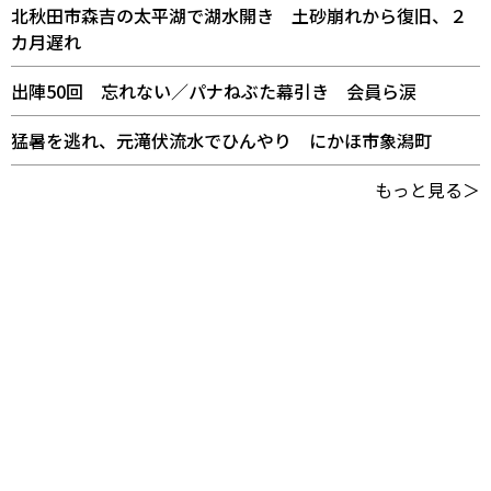
北秋田市森吉の太平湖で湖水開き 土砂崩れから復旧、２
カ月遅れ
出陣50回 忘れない／パナねぶた幕引き 会員ら涙
猛暑を逃れ、元滝伏流水でひんやり にかほ市象潟町
もっと見る＞