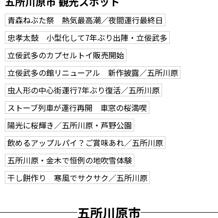
五所川原市 観光スポット
青森ねぶた祭 熱気最高潮／夜間運行最終日
忠孝太鼓 小型化して7年ぶり出陣・立佞武多
立佞武多のカプセルトイ販売開始
立佞武多の館リニューアル 新作披露／五所川原
虫人形の中心街運行7年ぶり復活／五所川原
ストーブ列車が運行再開 車窓の桜満喫
陽光に桜輝き／五所川原・芦野公園
飲めるアップルパイ？ご賞味あれ／五所川原
五所川原・金木で恒例の地吹雪体験
干し餅作り 寒風でサクサク／五所川原
五所川原市