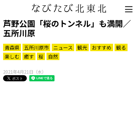
芦野公園「桜のトンネル」も満開／
五所川原
青森県
五所川原市
ニュース
観光
おすすめ
観る
楽しむ
癒す
桜
自然
2021年4月21日（水）
知る一覧
世界遺産
文化・歴史
パワースポット
ミステリー
観る一覧
桜
花
紅葉
楽しむ一覧
まつり・イベント
聖地
おみやげ・特産
道の駅・産直
鉄道
アウトドア・レジャー