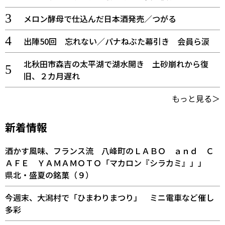
メロン酵母で仕込んだ日本酒発売／つがる
出陣50回 忘れない／パナねぶた幕引き 会員ら涙
北秋田市森吉の太平湖で湖水開き 土砂崩れから復
旧、２カ月遅れ
もっと見る＞
新着情報
酒かす風味、フランス流 八峰町のＬＡＢＯ ａｎｄ Ｃ
ＡＦＥ ＹＡＭＡＭＯＴＯ「マカロン『シラカミ』」」
県北・盛夏の銘菓（９）
今週末、大潟村で「ひまわりまつり」 ミニ電車など催し
多彩