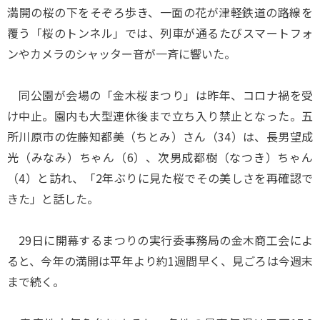
満開の桜の下をそぞろ歩き、一面の花が津軽鉄道の路線を
覆う「桜のトンネル」では、列車が通るたびスマートフォ
ンやカメラのシャッター音が一斉に響いた。
同公園が会場の「金木桜まつり」は昨年、コロナ禍を受
け中止。園内も大型連休後まで立ち入り禁止となった。五
所川原市の佐藤知都美（ちとみ）さん（34）は、長男望成
光（みなみ）ちゃん（6）、次男成都樹（なつき）ちゃん
（4）と訪れ、「2年ぶりに見た桜でその美しさを再確認で
きた」と話した。
29日に開幕するまつりの実行委事務局の金木商工会によ
ると、今年の満開は平年より約1週間早く、見ごろは今週末
まで続く。