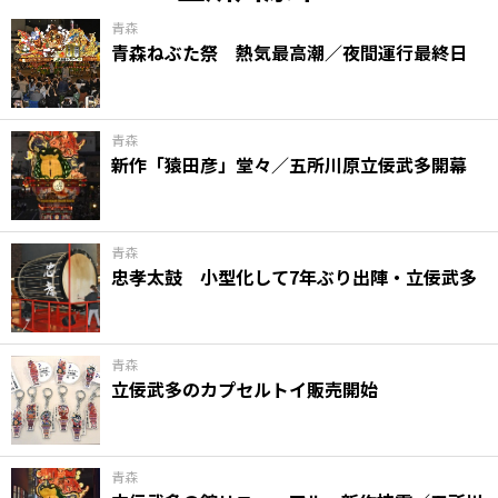
青森
青森ねぶた祭 熱気最高潮／夜間運行最終日
青森
新作「猿田彦」堂々／五所川原立佞武多開幕
青森
忠孝太鼓 小型化して7年ぶり出陣・立佞武多
青森
立佞武多のカプセルトイ販売開始
青森