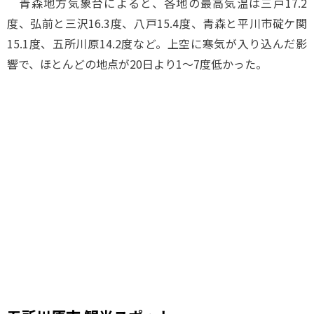
青森地方気象台によると、各地の最高気温は三戸17.2
度、弘前と三沢16.3度、八戸15.4度、青森と平川市碇ケ関
15.1度、五所川原14.2度など。上空に寒気が入り込んだ影
響で、ほとんどの地点が20日より1～7度低かった。