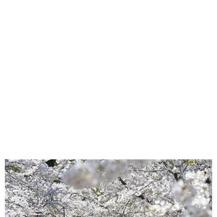
味わう一覧
麺類
ご当地グルメ
酒
スイーツ
癒す一覧
温泉
自然
宿泊
青森県
岩手県
秋田県