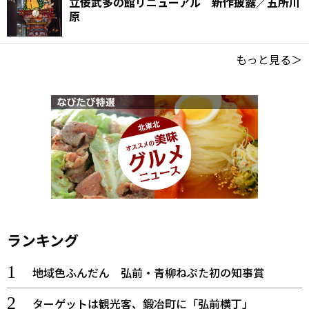
立佞武多の館リニューアル 新作披露／五所川
原
もっと見る＞
ランキング
地域色ふんだん 弘前・青柳ねぷた初の知事賞
ターゲットは観光客、鍛冶町に「弘前横丁」