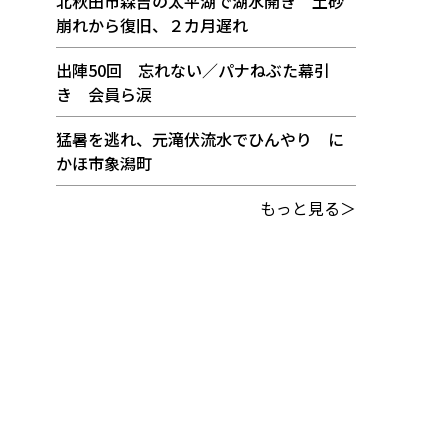
北秋田市森吉の太平湖で湖水開き 土砂
崩れから復旧、２カ月遅れ
出陣50回 忘れない／パナねぶた幕引
き 会員ら涙
猛暑を逃れ、元滝伏流水でひんやり に
かほ市象潟町
もっと見る＞