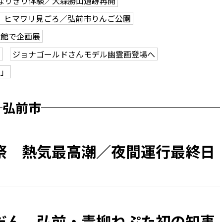
なりきり体験／大森勝山遺跡再開
、ヒマワリ見ごろ／弘前市りんご公園
学館で企画展
も
ジョナゴールドさんモデル幽霊画登場へ
ク」
弘前市
祭 熱気最高潮／夜間運行最終日
だん 弘前・青柳ねぷた初の知事