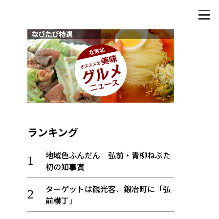
ランキング
地域色ふんだん 弘前・青柳ねぷた
初の知事賞
ターゲットは観光客、鍛冶町に「弘
前横丁」