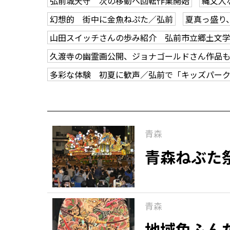
弘前城天守 次の移動へ回転作業開始
縄文人
幻想的 街中に金魚ねぷた／弘前
夏真っ盛り
山田スイッチさんの歩み紹介 弘前市立郷土文
久渡寺の幽霊画公開、ジョナゴールドさん作品
多彩な体験 初夏に歓声／弘前で「キッズパー
青森
青森ねぶた
青森
地域色ふん