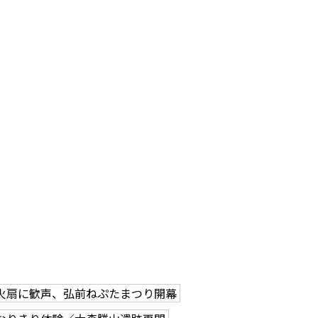
火扇に歓声、弘前ねぷたまつり開幕