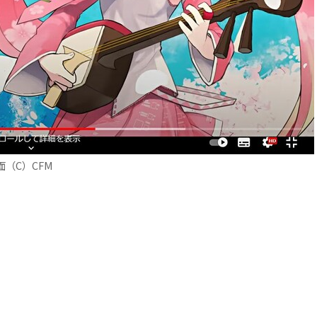
（C）CFM