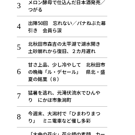
メロン酵母で仕込んだ日本酒発売／
つがる
出陣50回 忘れない／パナねぶた幕
引き 会員ら涙
北秋田市森吉の太平湖で湖水開き
土砂崩れから復旧、２カ月遅れ
甘さ上品、少し冷やして 北秋田市
の晩梅「ル・デセール」 県北・盛
夏の銘菓（８）
猛暑を逃れ、元滝伏流水でひんや
り にかほ市象潟町
今週末、大潟村で「ひまわりまつ
り」 ミニ電車など催し多彩
「大曲の花火」花火師の素顔、カー