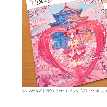
観る一覧
桜
花
紅葉
楽しむ一覧
まつり・イベント
聖地
おみやげ・特産
道の駅・産直
鉄道
アウトドア・レジャー
味わう一覧
麺類
ご当地グルメ
酒
スイーツ
癒す一覧
温泉
自然
宿泊
青森県
岩手県
秋田県
桜の名所などを紹介するガイドブック「桜ミクと楽しむ1