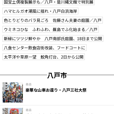
国宝土偶複製展示も／八戸・是川縄文館で特別展
ハマヒルガオ潮風に揺れ・八戸白浜海岸
色とりどりのバラ見ごろ 佐藤さん夫妻の庭園／八戸
ウミネコひな ふわふわ、蕪島でふ化始まる／八戸
新緑にツツジ鮮やか 八戸南部氏庭園、18日まで公開
八食センター飲食店街改装、フードコートに
太平洋や草原一望 鮫角灯台、2日から公開
八戸市
青森
豪華な山車お還り・八戸三社大祭
青森