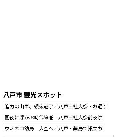
八戸市 観光スポット
迫力の山車、観衆魅了／八戸三社大祭・お通り
闇夜に浮かぶ時代絵巻 八戸三社大祭前夜祭
ウミネコ幼鳥 大空へ／八戸・蕪島で巣立ち