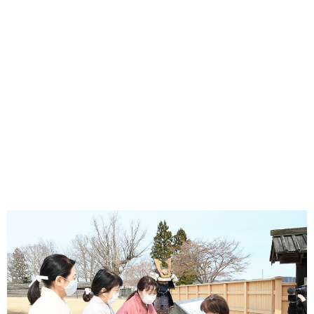
味わう一覧
麺類
ご当地グルメ
酒
スイーツ
癒す一覧
温泉
自然
宿泊
青森県
岩手県
秋田県