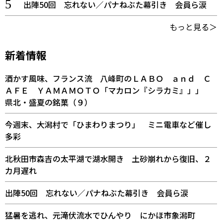
出陣50回 忘れない／パナねぶた幕引き 会員ら涙
もっと見る＞
新着情報
酒かす風味、フランス流 八峰町のＬＡＢＯ ａｎｄ Ｃ
ＡＦＥ ＹＡＭＡＭＯＴＯ「マカロン『シラカミ』」」
県北・盛夏の銘菓（９）
今週末、大潟村で「ひまわりまつり」 ミニ電車など催し
多彩
北秋田市森吉の太平湖で湖水開き 土砂崩れから復旧、２
カ月遅れ
出陣50回 忘れない／パナねぶた幕引き 会員ら涙
猛暑を逃れ、元滝伏流水でひんやり にかほ市象潟町