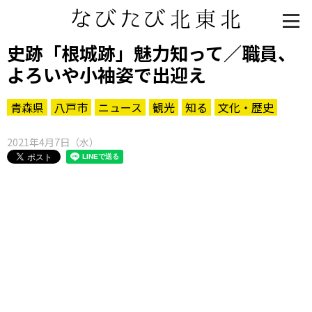
史跡「根城跡」魅力知って／職員、
よろいや小袖姿で出迎え
青森県
八戸市
ニュース
観光
知る
文化・歴史
2021年4月7日（水）
知る一覧
世界遺産
文化・歴史
パワースポット
ミステリー
観る一覧
桜
花
紅葉
楽しむ一覧
まつり・イベント
聖地
おみやげ・特産
道の駅・産直
鉄道
アウトドア・レジャー