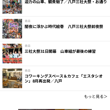
迫力の山車、観衆魅了／八戸三社大祭・お通り
青森
闇夜に浮かぶ時代絵巻 八戸三社大祭前夜祭
青森
三社大祭31日開幕 山車組が最後の練習
青森
コワーキングスペース＆カフェ「エスタシオ
ン」8月再出発／八戸
もっと見る＞