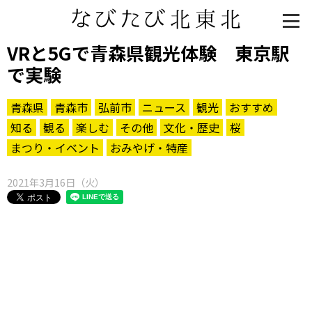
VRと5Gで青森県観光体験 東京駅
で実験
青森県
青森市
弘前市
ニュース
観光
おすすめ
知る
観る
楽しむ
その他
文化・歴史
桜
まつり・イベント
おみやげ・特産
2021年3月16日（火）
知る一覧
世界遺産
文化・歴史
パワースポット
ミステリー
観る一覧
桜
花
紅葉
楽しむ一覧
まつり・イベント
聖地
おみやげ・特産
道の駅・産直
鉄道
アウトドア・レジャー