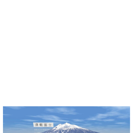
味わう一覧
麺類
ご当地グルメ
酒
スイーツ
癒す一覧
温泉
自然
宿泊
青森県
岩手県
秋田県