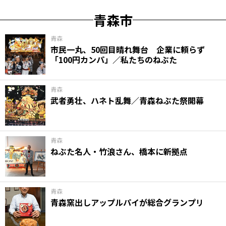
青森市
青森
市民一丸、50回目晴れ舞台 企業に頼らず
「100円カンパ」／私たちのねぶた
青森
武者勇壮、ハネト乱舞／青森ねぶた祭開幕
青森
ねぶた名人・竹浪さん、橋本に新拠点
青森
青森窯出しアップルパイが総合グランプリ