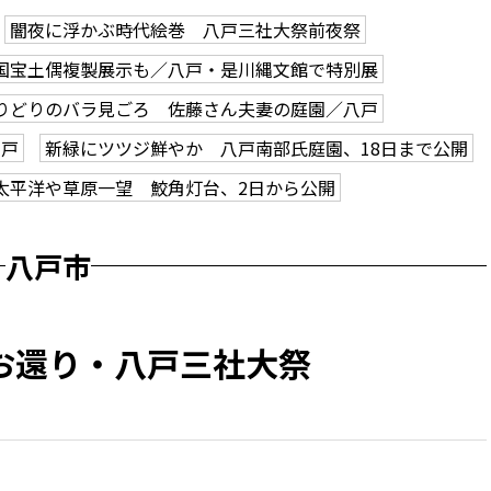
闇夜に浮かぶ時代絵巻 八戸三社大祭前夜祭
国宝土偶複製展示も／八戸・是川縄文館で特別展
りどりのバラ見ごろ 佐藤さん夫妻の庭園／八戸
八戸
新緑にツツジ鮮やか 八戸南部氏庭園、18日まで公開
太平洋や草原一望 鮫角灯台、2日から公開
八戸市
お還り・八戸三社大祭