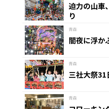
迫力の山車
り
青森
闇夜に浮か
青森
三社大祭3
青森
コワーキン