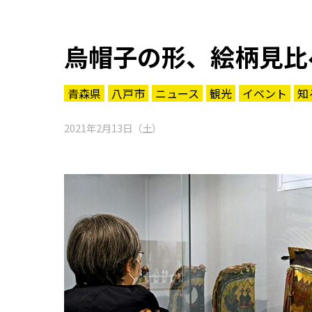
烏帽子の形、絵柄見比
青森県
八戸市
ニュース
観光
イベント
知
2021年2月13日（土）
知る一覧
世界遺産
文化・歴史
パワースポット
ミステリー