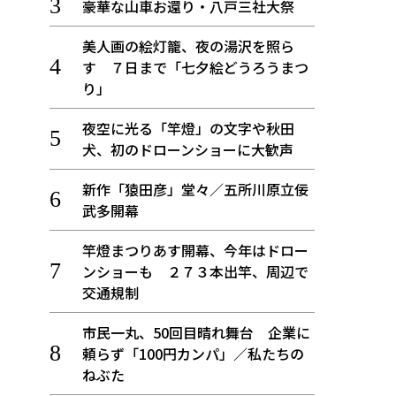
豪華な山車お還り・八戸三社大祭
美人画の絵灯籠、夜の湯沢を照ら
す ７日まで「七夕絵どうろうまつ
り」
夜空に光る「竿燈」の文字や秋田
犬、初のドローンショーに大歓声
新作「猿田彦」堂々／五所川原立佞
武多開幕
竿燈まつりあす開幕、今年はドロー
ンショーも ２７３本出竿、周辺で
交通規制
市民一丸、50回目晴れ舞台 企業に
頼らず「100円カンパ」／私たちの
ねぶた