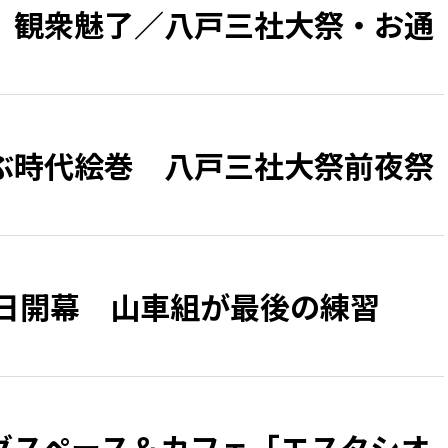
、観衆魅了／八戸三社大祭・お通
ぶ時代絵巻 八戸三社大祭前夜祭
1日開幕 山車組が最後の練習
グスペース＆カフェ「エスタシオ