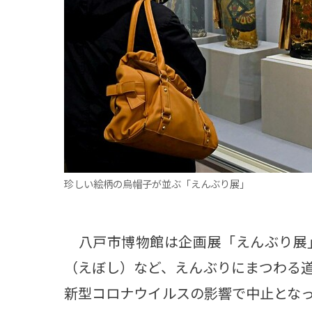
観る一覧
桜
花
紅葉
楽しむ一覧
まつり・イベント
聖地
おみやげ・特産
道の駅・産直
鉄道
アウトドア・レジャー
味わう一覧
麺類
ご当地グルメ
酒
スイーツ
癒す一覧
温泉
自然
宿泊
珍しい絵柄の烏帽子が並ぶ「えんぶり展」
青森県
岩手県
秋田県
八戸市博物館は企画展「えんぶり展
（えぼし）など、えんぶりにまつわる
新型コロナウイルスの影響で中止とな