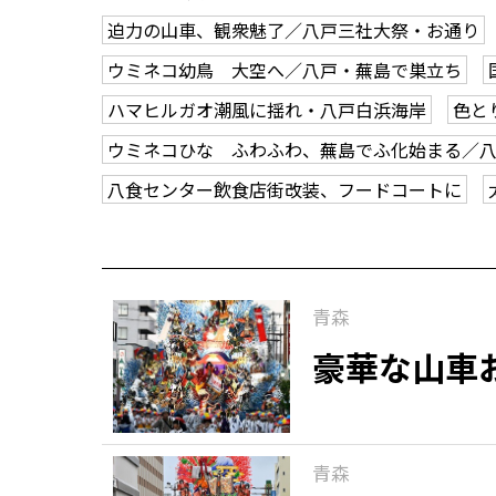
迫力の山車、観衆魅了／八戸三社大祭・お通り
ウミネコ幼鳥 大空へ／八戸・蕪島で巣立ち
ハマヒルガオ潮風に揺れ・八戸白浜海岸
色と
ウミネコひな ふわふわ、蕪島でふ化始まる／
八食センター飲食店街改装、フードコートに
青森
豪華な山車
青森