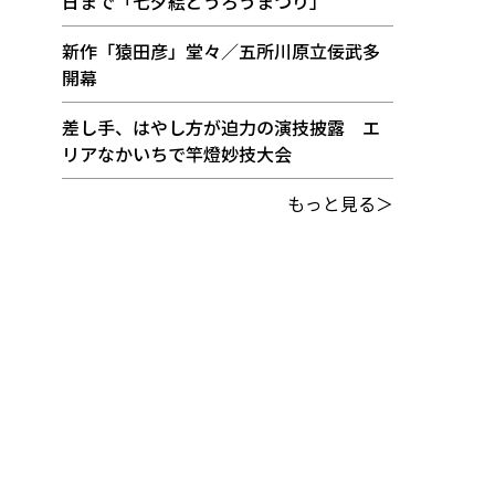
日まで「七夕絵どうろうまつり」
新作「猿田彦」堂々／五所川原立佞武多
開幕
差し手、はやし方が迫力の演技披露 エ
リアなかいちで竿燈妙技大会
もっと見る＞