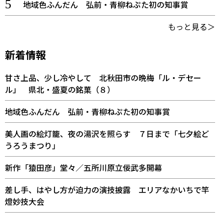
地域色ふんだん 弘前・青柳ねぷた初の知事賞
もっと見る＞
新着情報
甘さ上品、少し冷やして 北秋田市の晩梅「ル・デセー
ル」 県北・盛夏の銘菓（８）
地域色ふんだん 弘前・青柳ねぷた初の知事賞
美人画の絵灯籠、夜の湯沢を照らす ７日まで「七夕絵ど
うろうまつり」
新作「猿田彦」堂々／五所川原立佞武多開幕
差し手、はやし方が迫力の演技披露 エリアなかいちで竿
燈妙技大会