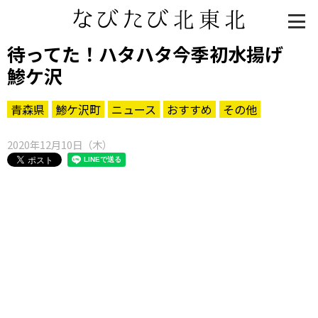
待ってた！ハタハタ今季初水揚げ
鯵ケ沢
青森県
鯵ケ沢町
ニュース
おすすめ
その他
2020年12月10日（木）
知る一覧
世界遺産
文化・歴史
パワースポット
ミステリー
観る一覧
桜
花
紅葉
楽しむ一覧
まつり・イベント
聖地
おみやげ・特産
道の駅・産直
鉄道
アウトドア・レジャー