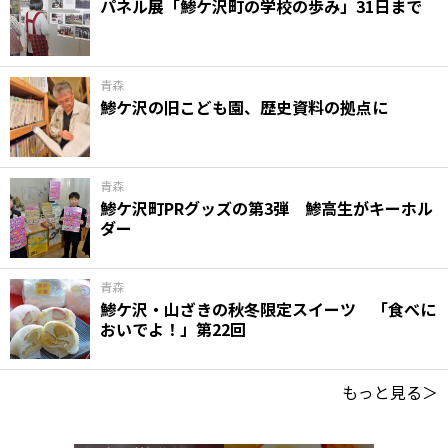
パネル展「鯵ケ沢町の学校の歩み」31日まで
青森
鯵ケ沢の旧こども園、歴史資料の拠点に
青森
鯵ケ沢町PRグッズの第3弾 鯵高生がキーホル
ダー
青森
鯵ケ沢・山ざきの秋冬限定スイーツ 「食べに
おいでよ！」第22回
もっと見る＞