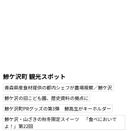
鯵ケ沢町 観光スポット
青森県産食材提供の都内シェフが農場視察／鯵ケ沢
鯵ケ沢の旧こども園、歴史資料の拠点に
鯵ケ沢町PRグッズの第3弾 鯵高生がキーホルダー
鯵ケ沢・山ざきの秋冬限定スイーツ 「食べにおいで
よ！」第22回