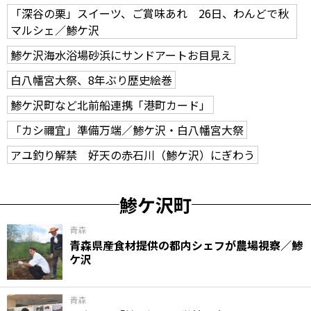
「深谷の栗」スイーツ、ご賞味あれ 26日、わんどで秋
マルシェ／鯵ケ沢
鯵ケ沢海水浴場砂浜にサンドアートお目見え
白八幡宮大祭、8年ぶり歴史絵巻
鯵ケ沢町など北前船連携「港町カード」
「カシ禰宜」準備万端／鯵ケ沢・白八幡宮大祭
アユ釣り解禁 好天の赤石川（鯵ケ沢）にぎわう
鯵ケ沢町
青森
青森県産食材提供の都内シェフが農場視察／鯵
ケ沢
青森