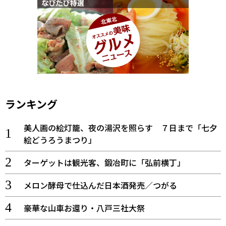
ランキング
美人画の絵灯籠、夜の湯沢を照らす ７日まで「七夕
絵どうろうまつり」
ターゲットは観光客、鍛冶町に「弘前横丁」
メロン酵母で仕込んだ日本酒発売／つがる
豪華な山車お還り・八戸三社大祭