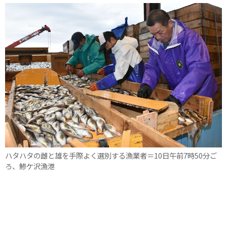
ハタハタの雌と雄を手際よく選別する漁業者＝10日午前7時50分ご
ろ、鯵ケ沢漁港