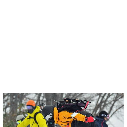
味わう一覧
麺類
ご当地グルメ
酒
スイーツ
癒す一覧
温泉
自然
宿泊
青森県
岩手県
秋田県