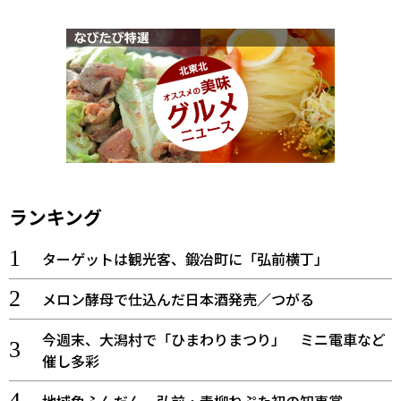
ランキング
ターゲットは観光客、鍛冶町に「弘前横丁」
メロン酵母で仕込んだ日本酒発売／つがる
今週末、大潟村で「ひまわりまつり」 ミニ電車など
催し多彩
地域色ふんだん 弘前・青柳ねぷた初の知事賞