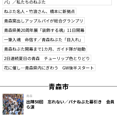
パ」／私たちのねぶた
ねぶた名人・竹浪さん、橋本に新拠点
青森窯出しアップルパイが総合グランプリ
青森県美20周年展「装飾する魂」11日開幕
一筆入魂 命宿す／青森ねぶた「目入れ」
青森ねぶた開幕まで1カ月、ガイド隊が始動
2日連続夏日の青森 チューリップ色とりどり
花に催し…青森県内にぎわう GW後半スタート
青森市
青森
出陣50回 忘れない／パナねぶた幕引き 会員
ら涙