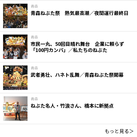
青森
青森ねぶた祭 熱気最高潮／夜間運行最終日
青森
市民一丸、50回目晴れ舞台 企業に頼らず
「100円カンパ」／私たちのねぶた
青森
武者勇壮、ハネト乱舞／青森ねぶた祭開幕
青森
ねぶた名人・竹浪さん、橋本に新拠点
もっと見る＞