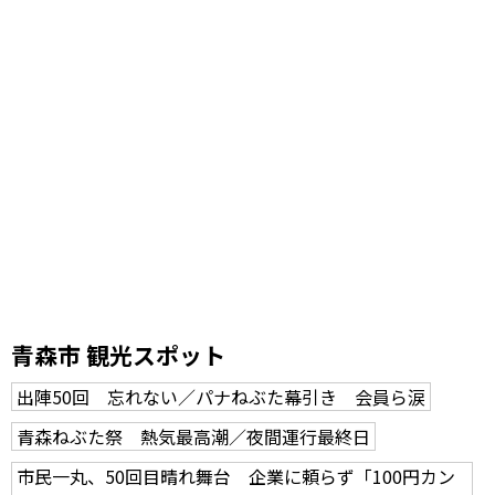
青森市 観光スポット
出陣50回 忘れない／パナねぶた幕引き 会員ら涙
青森ねぶた祭 熱気最高潮／夜間運行最終日
市民一丸、50回目晴れ舞台 企業に頼らず「100円カン