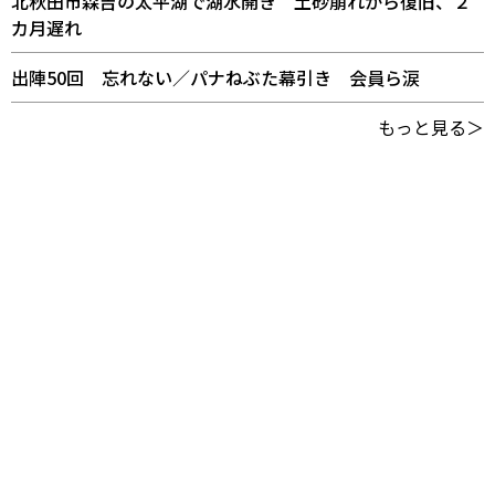
北秋田市森吉の太平湖で湖水開き 土砂崩れから復旧、２
カ月遅れ
出陣50回 忘れない／パナねぶた幕引き 会員ら涙
もっと見る＞