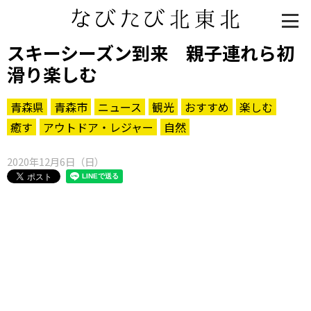
スキーシーズン到来 親子連れら初
滑り楽しむ
青森県
青森市
ニュース
観光
おすすめ
楽しむ
癒す
アウトドア・レジャー
自然
2020年12月6日（日）
知る一覧
世界遺産
文化・歴史
パワースポット
ミステリー
観る一覧
桜
花
紅葉
楽しむ一覧
まつり・イベント
聖地
おみやげ・特産
道の駅・産直
鉄道
アウトドア・レジャー