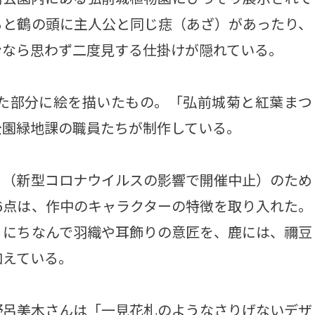
ると鶴の頭に主人公と同じ痣（あざ）があったり、
ンなら思わず二度見する仕掛けが隠れている。
た部分に絵を描いたもの。「弘前城菊と紅葉まつ
公園緑地課の職員たちが制作している。
（新型コロナウイルスの影響で開催中止）のため
6点は、作中のキャラクターの特徴を取り入れた。
）にちなんで羽織や耳飾りの意匠を、鹿には、禰豆
加えている。
呂美木さんは「一見花札のようなさりげないデザ