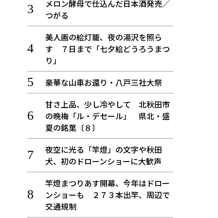
メロン酵母で仕込んだ日本酒発売／
つがる
美人画の絵灯籠、夜の湯沢を照ら
す ７日まで「七夕絵どうろうまつ
り」
豪華な山車お還り・八戸三社大祭
甘さ上品、少し冷やして 北秋田市
の晩梅「ル・デセール」 県北・盛
夏の銘菓（８）
夜空に光る「竿燈」の文字や秋田
犬、初のドローンショーに大歓声
竿燈まつりあす開幕、今年はドロー
ンショーも ２７３本出竿、周辺で
交通規制