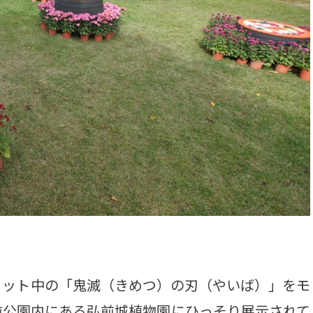
ット中の「鬼滅（きめつ）の刃（やいば）」をモ
前公園内にある弘前城植物園にひっそり展示されて