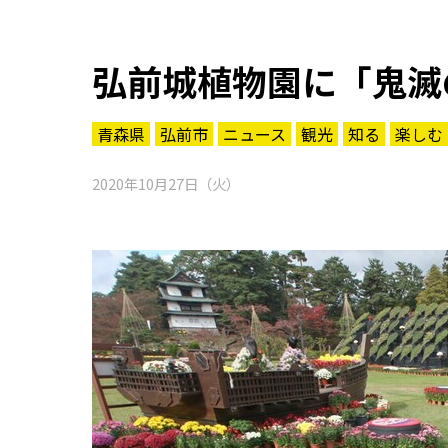
弘前城植物園に「鬼滅
青森県
弘前市
ニュース
観光
知る
楽しむ
2020年10月27日（火）
知る一覧
世界遺産
文化・歴史
パワースポット
ミステリー