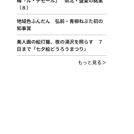
梅「ル・デセール」 県北・盛夏の銘菓
（８）
地域色ふんだん 弘前・青柳ねぷた初の
知事賞
美人画の絵灯籠、夜の湯沢を照らす ７
日まで「七夕絵どうろうまつり」
もっと見る＞