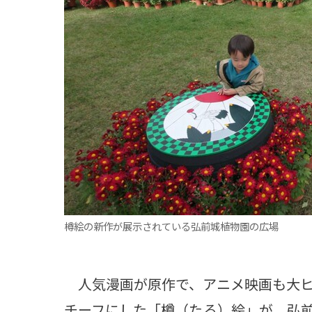
観る一覧
桜
花
紅葉
楽しむ一覧
まつり・イベント
聖地
おみやげ・特産
道の駅・産直
鉄道
アウトドア・レジャー
味わう一覧
麺類
ご当地グルメ
酒
スイーツ
癒す一覧
温泉
自然
宿泊
樽絵の新作が展示されている弘前城植物園の広場
青森県
岩手県
秋田県
人気漫画が原作で、アニメ映画も大ヒ
チーフにした「樽（たる）絵」が、弘