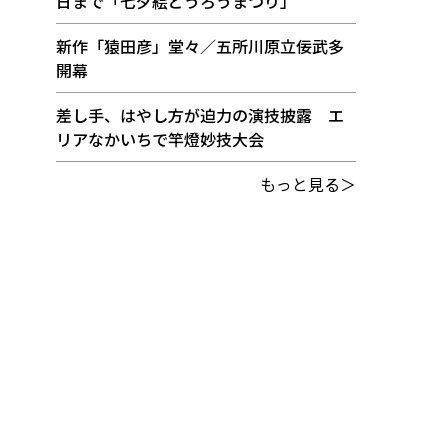
日まで「七夕絵どうろうまつり」
新作「猿田彦」堂々／五所川原立佞武多
開幕
差し手、はやし方が迫力の演技披露 エ
リアなかいちで竿燈妙技大会
もっと見る＞