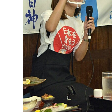
観る一覧
桜
花
紅葉
楽しむ一覧
まつり・イベント
聖地
おみやげ・特産
道の駅・産直
鉄道
アウトドア・レジャー
味わう一覧
麺類
ご当地グルメ
酒
スイーツ
癒す一覧
温泉
自然
宿泊
青森県
岩手県
秋田県