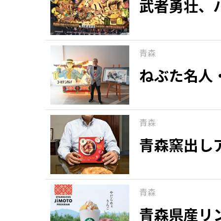
武者勇壮、
青森
ねぶた名人
青森
青森窯出し
青森
青森県産リ