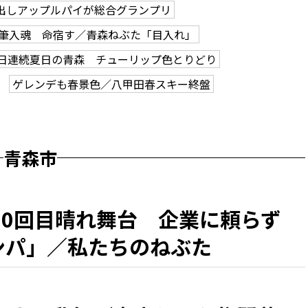
出しアップルパイが総合グランプリ
筆入魂 命宿す／青森ねぶた「目入れ」
2日連続夏日の青森 チューリップ色とりどり
ゲレンデも春景色／八甲田春スキー終盤
青森市
50回目晴れ舞台 企業に頼らず
カンパ」／私たちのねぶた