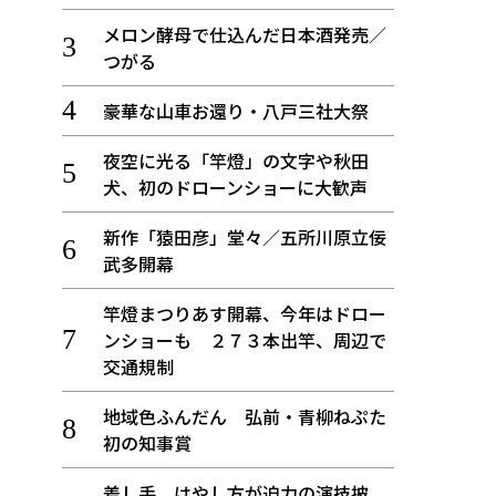
メロン酵母で仕込んだ日本酒発売／
つがる
豪華な山車お還り・八戸三社大祭
夜空に光る「竿燈」の文字や秋田
犬、初のドローンショーに大歓声
新作「猿田彦」堂々／五所川原立佞
武多開幕
竿燈まつりあす開幕、今年はドロー
ンショーも ２７３本出竿、周辺で
交通規制
地域色ふんだん 弘前・青柳ねぷた
初の知事賞
差し手、はやし方が迫力の演技披