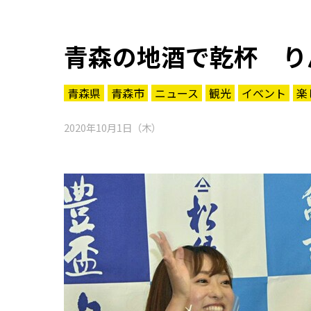
青森の地酒で乾杯 り
青森県
青森市
ニュース
観光
イベント
楽
2020年10月1日（木）
知る一覧
世界遺産
文化・歴史
パワースポット
ミステリー