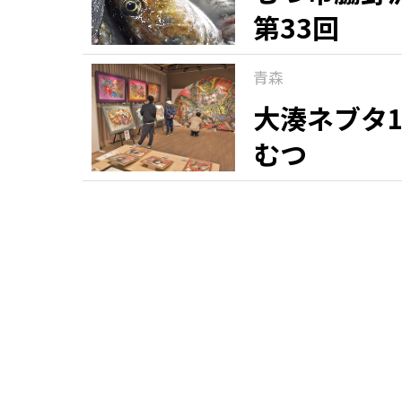
第33回
青森
大湊ネブタ1
むつ