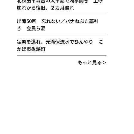
北秋田市森吉の太平湖で湖水開き 土砂
崩れから復旧、２カ月遅れ
出陣50回 忘れない／パナねぶた幕引
き 会員ら涙
猛暑を逃れ、元滝伏流水でひんやり に
かほ市象潟町
もっと見る＞