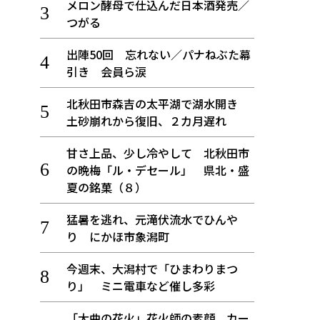
メロン酵母で仕込んだ日本酒発売／
つがる
出陣50回 忘れない／パナねぶた幕
引き 会員ら涙
北秋田市森吉の太平湖で湖水開き
土砂崩れから復旧、２カ月遅れ
甘さ上品、少し冷やして 北秋田市
の晩梅「ル・デセール」 県北・盛
夏の銘菓（８）
猛暑を逃れ、元滝伏流水でひんや
り にかほ市象潟町
今週末、大潟村で「ひまわりまつ
り」 ミニ電車など催し多彩
「大曲の花火」花火師の素顔、カー