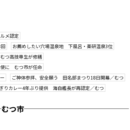
グルメ認定
3回
お薦めしたい穴場温泉地 下風呂・薬研温泉3位
、むつ高技専生が修繕
大使に むつ市が任命
アー
ご神体参拝、安全願う 田名部まつり18日開幕／むつ
ぎりカレー4年ぶり提供 海自艦長が再認定／むつ
むつ市