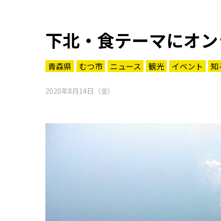
下北・食テーマにオン
青森県
むつ市
ニュース
観光
イベント
知
2020年8月14日（金）
知る一覧
世界遺産
文化・歴史
パワースポット
ミステリー