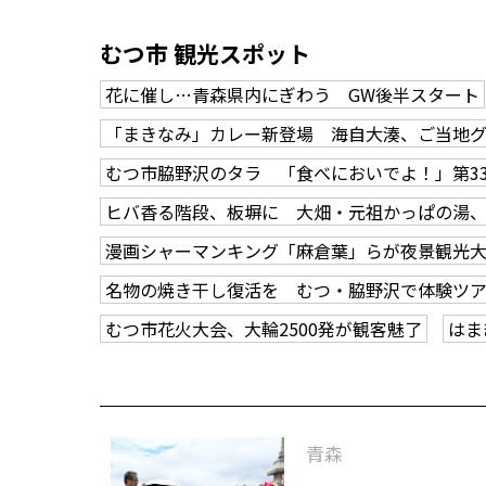
むつ市 観光スポット
花に催し…青森県内にぎわう GW後半スタート
「まきなみ」カレー新登場 海自大湊、ご当地
むつ市脇野沢のタラ 「食べにおいでよ！」第3
ヒバ香る階段、板塀に 大畑・元祖かっぱの湯
漫画シャーマンキング「麻倉葉」らが夜景観光
名物の焼き干し復活を むつ・脇野沢で体験ツ
むつ市花火大会、大輪2500発が観客魅了
はま
青森