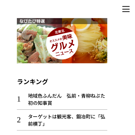
ランキング
地域色ふんだん 弘前・青柳ねぷた
初の知事賞
ターゲットは観光客、鍛冶町に「弘
前横丁」