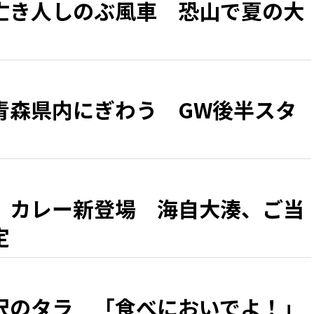
亡き人しのぶ風車 恐山で夏の大
青森県内にぎわう GW後半スタ
」カレー新登場 海自大湊、ご当
定
沢のタラ 「食べにおいでよ！」