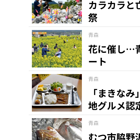
カラカラと
祭
青森
花に催し…
ート
青森
「まきなみ
地グルメ認
青森
むつ市脇野