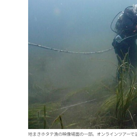
観る一覧
桜
花
紅葉
楽しむ一覧
まつり・イベント
聖地
おみやげ・特産
道の駅・産直
鉄道
アウトドア・レジャー
味わう一覧
麺類
ご当地グルメ
酒
スイーツ
癒す一覧
温泉
自然
宿泊
青森県
岩手県
秋田県
地まきホタテ漁の映像場面の一部。オンラインツアーで活