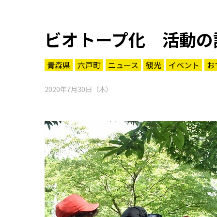
ビオトープ化 活動の
青森県
六戸町
ニュース
観光
イベント
お
2020年7月30日（木）
知る一覧
世界遺産
文化・歴史
パワースポット
ミステリー