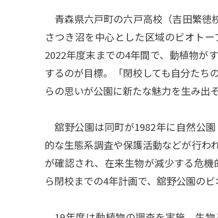
青森県六戸町の六戸高校（吉田繁徳校
さつき沼を中心とした区域のビオトー
2022年度末までの4年間で、動植物
するのが目標。「閉校しても自分たち
らの思いが公園に新たな魅力を生み出
舘野公園は同町が1982年に自然公
的な生態系調査や保護活動などが行わ
が確認され、在来生物が減少する危機的
ら閉校までの4年計画で、舘野公園のビ
19年度は動植物の調査を実施。生物