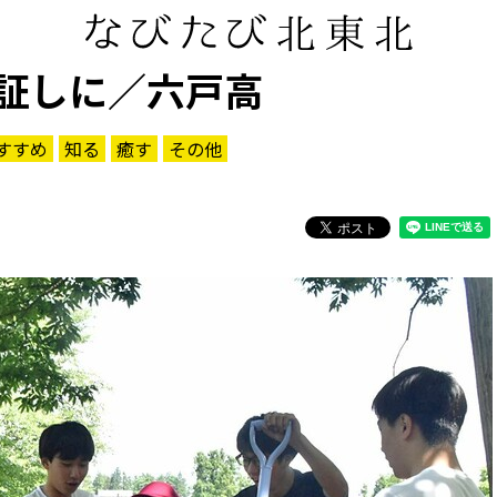
証しに／六戸高
すすめ
知る
癒す
その他