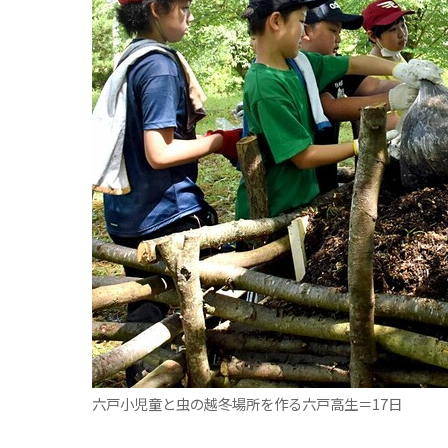
観る一覧
桜
花
紅葉
楽しむ一覧
まつり・イベント
聖地
おみやげ・特産
道の駅・産直
鉄道
アウトドア・レジャー
味わう一覧
麺類
ご当地グルメ
酒
スイーツ
癒す一覧
温泉
自然
宿泊
青森県
岩手県
秋田県
六戸小児童と虫の越冬場所を作る六戸高生＝17日