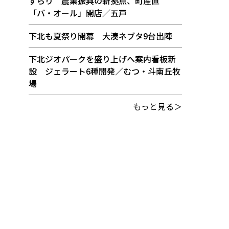
ずらり 農業振興の新拠点、町産直
「バ・オール」開店／五戸
下北も夏祭り開幕 大湊ネブタ9台出陣
下北ジオパークを盛り上げへ案内看板新
設 ジェラート6種開発／むつ・斗南丘牧
場
もっと見る＞