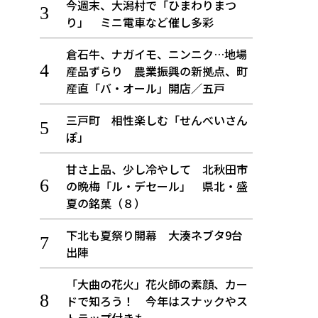
今週末、大潟村で「ひまわりまつ
り」 ミニ電車など催し多彩
倉石牛、ナガイモ、ニンニク…地場
産品ずらり 農業振興の新拠点、町
産直「バ・オール」開店／五戸
三戸町 相性楽しむ「せんべいさん
ぽ」
甘さ上品、少し冷やして 北秋田市
の晩梅「ル・デセール」 県北・盛
夏の銘菓（８）
下北も夏祭り開幕 大湊ネブタ9台
出陣
「大曲の花火」花火師の素顔、カー
ドで知ろう！ 今年はスナックやス