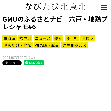
GMUのふるさとナビ 六戸・地鶏プ
レシャモ#6
青森県
六戸町
ニュース
観光
楽しむ
味わう
おみやげ・特産
道の駅・産直
ご当地グルメ
2021年7月20日（火）
知る一覧
世界遺産
文化・歴史
パワースポット
ミステリー
観る一覧
桜
花
紅葉
楽しむ一覧
まつり・イベント
聖地
おみやげ・特産
道の駅・産直
鉄道
アウトドア・レジャー