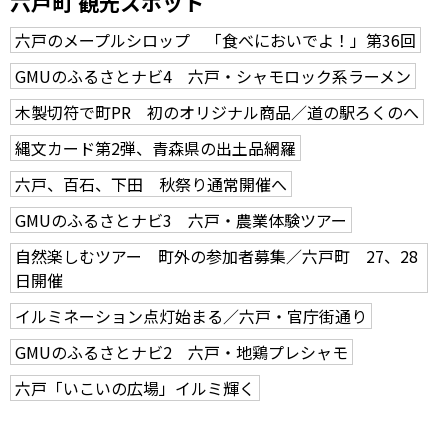
六戸町 観光スポット
六戸のメープルシロップ 「食べにおいでよ！」第36回
GMUのふるさとナビ4 六戸・シャモロック系ラーメン
木製切符で町PR 初のオリジナル商品／道の駅ろくのへ
縄文カード第2弾、青森県の出土品網羅
六戸、百石、下田 秋祭り通常開催へ
GMUのふるさとナビ3 六戸・農業体験ツアー
自然楽しむツアー 町外の参加者募集／六戸町 27、28
日開催
イルミネーション点灯始まる／六戸・官庁街通り
GMUのふるさとナビ2 六戸・地鶏プレシャモ
六戸「いこいの広場」イルミ輝く