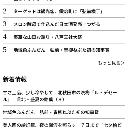
ターゲットは観光客、鍛冶町に「弘前横丁」
メロン酵母で仕込んだ日本酒発売／つがる
豪華な山車お還り・八戸三社大祭
地域色ふんだん 弘前・青柳ねぷた初の知事賞
もっと見る＞
新着情報
甘さ上品、少し冷やして 北秋田市の晩梅「ル・デセー
ル」 県北・盛夏の銘菓（８）
地域色ふんだん 弘前・青柳ねぷた初の知事賞
美人画の絵灯籠、夜の湯沢を照らす ７日まで「七夕絵ど