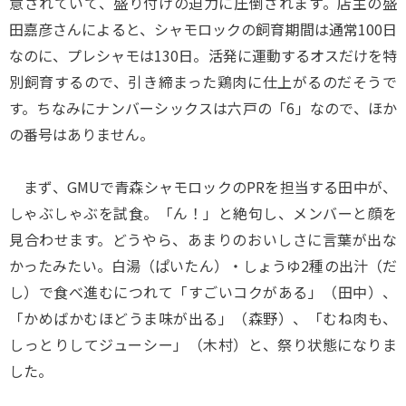
意されていて、盛り付けの迫力に圧倒されます。店主の盛
田嘉彦さんによると、シャモロックの飼育期間は通常100日
なのに、プレシャモは130日。活発に運動するオスだけを特
別飼育するので、引き締まった鶏肉に仕上がるのだそうで
す。ちなみにナンバーシックスは六戸の「6」なので、ほか
の番号はありません。
まず、GMUで青森シャモロックのPRを担当する田中が、
しゃぶしゃぶを試食。「ん！」と絶句し、メンバーと顔を
見合わせます。どうやら、あまりのおいしさに言葉が出な
かったみたい。白湯（ぱいたん）・しょうゆ2種の出汁（だ
し）で食べ進むにつれて「すごいコクがある」（田中）、
「かめばかむほどうま味が出る」（森野）、「むね肉も、
しっとりしてジューシー」（木村）と、祭り状態になりま
した。