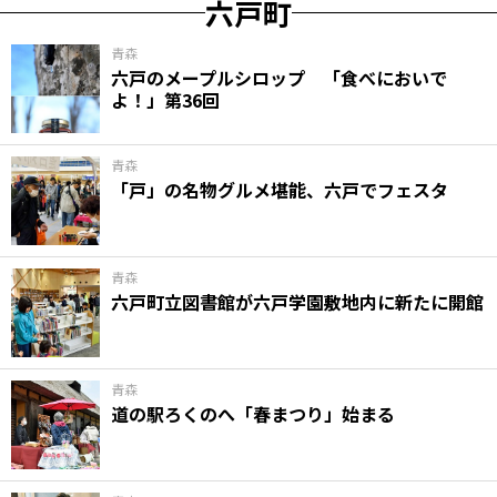
六戸町
青森
六戸のメープルシロップ 「食べにおいで
よ！」第36回
青森
「戸」の名物グルメ堪能、六戸でフェスタ
青森
六戸町立図書館が六戸学園敷地内に新たに開館
青森
道の駅ろくのへ「春まつり」始まる