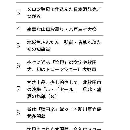
メロン酵母で仕込んだ日本酒発売／
つがる
豪華な山車お還り・八戸三社大祭
地域色ふんだん 弘前・青柳ねぷた
初の知事賞
夜空に光る「竿燈」の文字や秋田
犬、初のドローンショーに大歓声
甘さ上品、少し冷やして 北秋田市
の晩梅「ル・デセール」 県北・盛
夏の銘菓（８）
新作「猿田彦」堂々／五所川原立佞
武多開幕
竿燈まつりあす開幕、今年はドロー