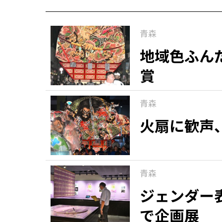
青森
地域色ふん
賞
青森
火扇に歓声
青森
ジェンダー
で企画展