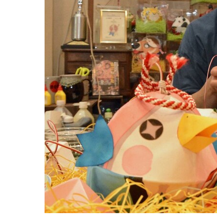
観る一覧
桜
花
紅葉
楽しむ一覧
まつり・イベント
聖地
おみやげ・特産
道の駅・産直
鉄道
アウトドア・レジャー
味わう一覧
麺類
ご当地グルメ
酒
スイーツ
癒す一覧
温泉
自然
宿泊
青森県
岩手県
秋田県