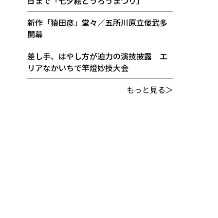
日まで「七夕絵どうろうまつり」
新作「猿田彦」堂々／五所川原立佞武多
開幕
差し手、はやし方が迫力の演技披露 エ
リアなかいちで竿燈妙技大会
もっと見る＞