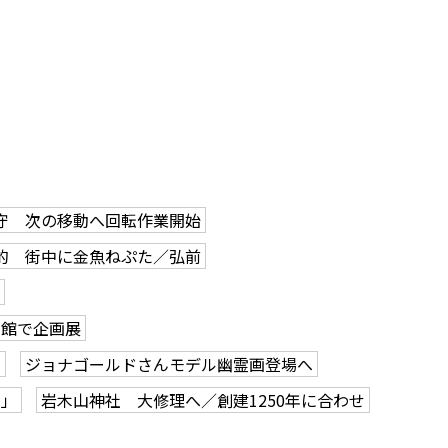
守 次の移動へ回転作業開始
的 街中に金魚ねぷた／弘前
学館で企画展
も
ジョナゴールドさんモデル幽霊画登場へ
ク」
岩木山神社 大修理へ／創建1250年に合わせ