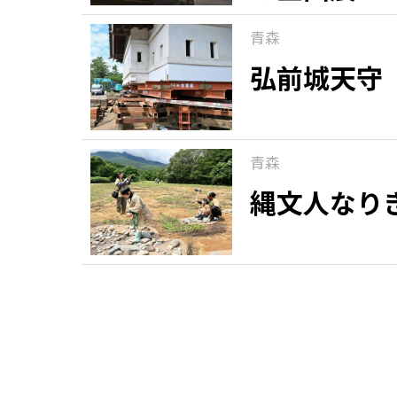
青森
弘前城天守
青森
縄文人なり