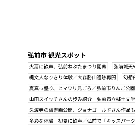
弘前市 観光スポット
火扇に歓声、弘前ねぷたまつり開幕
弘前城天
縄文人なりきり体験／大森勝山遺跡再開
幻想
夏真っ盛り、ヒマワリ見ごろ／弘前市りんご公園
山田スイッチさんの歩み紹介 弘前市立郷土文
久渡寺の幽霊画公開、ジョナゴールドさん作品
多彩な体験 初夏に歓声／弘前で「キッズパー