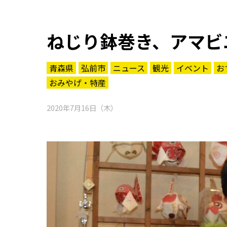
ねじり鉢巻き、アマビ
青森県
弘前市
ニュース
観光
イベント
お
おみやげ・特産
2020年7月16日（木）
知る一覧
世界遺産
文化・歴史
パワースポット
ミステリー