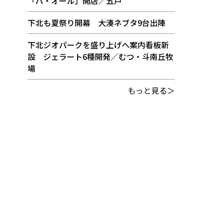
「バ・オール」開店／五戸
下北も夏祭り開幕 大湊ネブタ9台出陣
下北ジオパークを盛り上げへ案内看板新
設 ジェラート6種開発／むつ・斗南丘牧
場
もっと見る＞