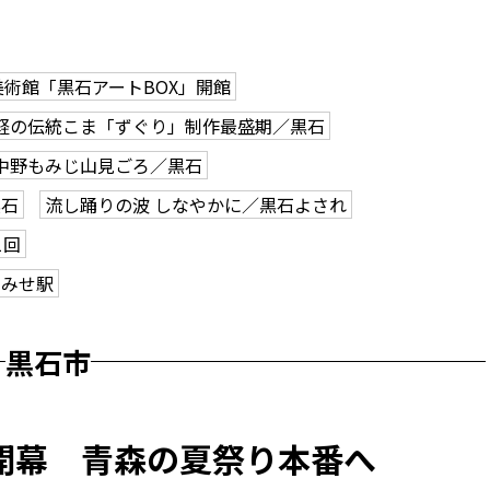
美術館「黒石アートBOX」開館
軽の伝統こま「ずぐり」制作最盛期／黒石
中野もみじ山見ごろ／黒石
黒石
流し踊りの波 しなやかに／黒石よされ
1回
こみせ駅
黒石市
開幕 青森の夏祭り本番へ