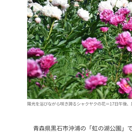
観る一覧
桜
花
紅葉
楽しむ一覧
まつり・イベント
聖地
おみやげ・特産
道の駅・産直
鉄道
アウトドア・レジャー
味わう一覧
麺類
ご当地グルメ
酒
スイーツ
癒す一覧
温泉
自然
宿泊
青森県
岩手県
秋田県
陽光を浴びながら咲き誇るシャクヤクの花＝17日午後、
青森県黒石市沖浦の「虹の湖公園」で