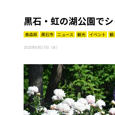
黒石・虹の湖公園でシ
青森県
黒石市
ニュース
観光
イベント
観
2020年6月17日（水）
知る一覧
世界遺産
文化・歴史
パワースポット
ミステリー