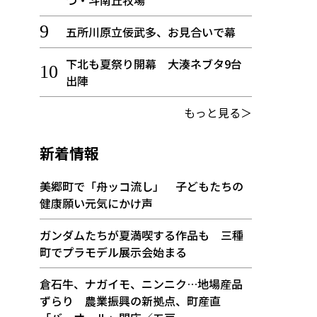
つ・斗南丘牧場
五所川原立佞武多、お見合いで幕
下北も夏祭り開幕 大湊ネブタ9台
出陣
もっと見る＞
新着情報
美郷町で「舟ッコ流し」 子どもたちの
健康願い元気にかけ声
ガンダムたちが夏満喫する作品も 三種
町でプラモデル展示会始まる
倉石牛、ナガイモ、ニンニク…地場産品
ずらり 農業振興の新拠点、町産直