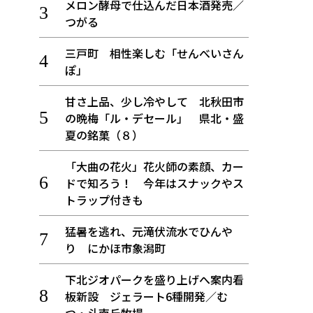
メロン酵母で仕込んだ日本酒発売／
つがる
三戸町 相性楽しむ「せんべいさん
ぽ」
甘さ上品、少し冷やして 北秋田市
の晩梅「ル・デセール」 県北・盛
夏の銘菓（８）
「大曲の花火」花火師の素顔、カー
ドで知ろう！ 今年はスナックやス
トラップ付きも
猛暑を逃れ、元滝伏流水でひんや
り にかほ市象潟町
下北ジオパークを盛り上げへ案内看
板新設 ジェラート6種開発／む