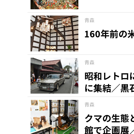
青森
160年前
青森
昭和レトロ
に集結／黒
青森
クマの生態
館で企画展