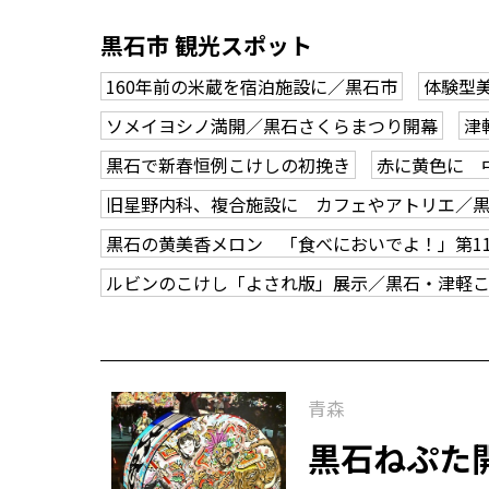
黒石市 観光スポット
160年前の米蔵を宿泊施設に／黒石市
体験型
ソメイヨシノ満開／黒石さくらまつり開幕
津
黒石で新春恒例こけしの初挽き
赤に黄色に 
旧星野内科、複合施設に カフェやアトリエ／
黒石の黄美香メロン 「食べにおいでよ！」第1
ルビンのこけし「よされ版」展示／黒石・津軽
青森
黒石ねぷた