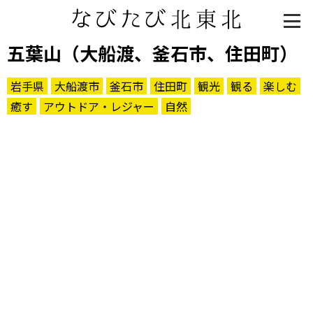
五葉山（大船渡、釜石市、住田町）
岩手県
大船渡市
釜石市
住田町
観光
観る
楽しむ
癒す
アウトドア・レジャー
自然
知る一覧
世界遺産
文化・歴史
パワースポット
ミステリー
観る一覧
桜
花
紅葉
楽しむ一覧
まつり・イベント
聖地
おみやげ・特産
道の駅・産直
鉄道
アウトドア・レジャー