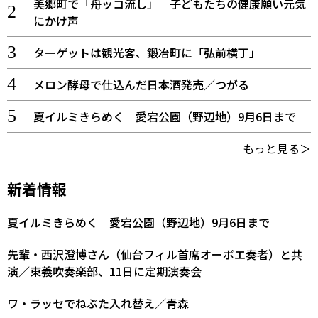
美郷町で「舟ッコ流し」 子どもたちの健康願い元気
にかけ声
ターゲットは観光客、鍛冶町に「弘前横丁」
メロン酵母で仕込んだ日本酒発売／つがる
夏イルミきらめく 愛宕公園（野辺地）9月6日まで
もっと見る＞
新着情報
夏イルミきらめく 愛宕公園（野辺地）9月6日まで
先輩・西沢澄博さん（仙台フィル首席オーボエ奏者）と共
演／東義吹奏楽部、11日に定期演奏会
ワ・ラッセでねぶた入れ替え／青森