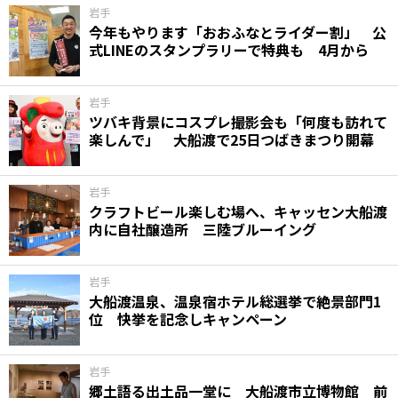
岩手
今年もやります「おおふなとライダー割」 公
式LINEのスタンプラリーで特典も 4月から
岩手
ツバキ背景にコスプレ撮影会も「何度も訪れて
楽しんで」 大船渡で25日つばきまつり開幕
岩手
クラフトビール楽しむ場へ、キャッセン大船渡
内に自社醸造所 三陸ブルーイング
岩手
大船渡温泉、温泉宿ホテル総選挙で絶景部門1
位 快挙を記念しキャンペーン
岩手
郷土語る出土品一堂に 大船渡市立博物館 前