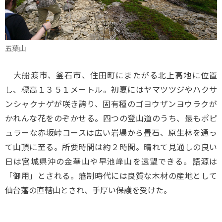
五葉山
大船渡市、釜石市、住田町にまたがる北上高地に位置
し、標高１３５１メートル。初夏にはヤマツツジやハクサ
ンシャクナゲが咲き誇り、固有種のゴヨウザンヨウラクが
かれんな花をのぞかせる。四つの登山道のうち、最もポピ
ュラーな赤坂峠コースは広い岩場から畳石、原生林を通っ
て山頂に至る。所要時間は約２時間。晴れて見通しの良い
日は宮城県沖の金華山や早池峰山を遠望できる。語源は
「御用」とされる。藩制時代には良質な木材の産地として
仙台藩の直轄山とされ、手厚い保護を受けた。