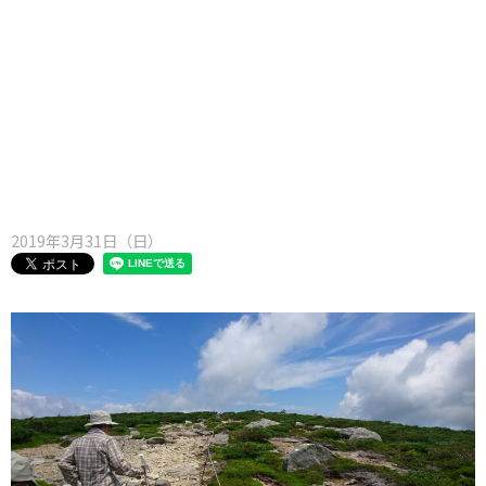
味わう一覧
麺類
ご当地グルメ
酒
スイーツ
癒す一覧
温泉
自然
宿泊
青森県
岩手県
秋田県
2019年3月31日（日）