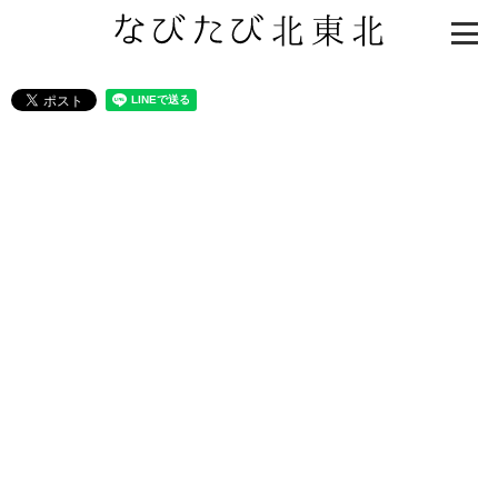
知る一覧
世界遺産
文化・歴史
パワースポット
ミステリー
観る一覧
桜
花
紅葉
楽しむ一覧
まつり・イベント
聖地
おみやげ・特産
道の駅・産直
鉄道
アウトドア・レジャー