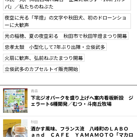
パ」／私たちのねぶた
夜空に光る「竿燈」の文字や秋田犬、初のドローンショ
ーに大歓声
光の稲穂、夏の夜空彩る 秋田市で秋田竿燈まつり開幕
忠孝太鼓 小型化して7年ぶり出陣・立佞武多
火扇に歓声、弘前ねぷたまつり開幕
立佞武多のカプセルトイ販売開始
青森
下北ジオパークを盛り上げへ案内看板新設 ジ
ェラート6種開発／むつ・斗南丘牧場
秋田
酒かす風味、フランス流 八峰町のＬＡＢＯ
ａｎｄ ＣＡＦＥ ＹＡＭＡＭＯＴＯ「マカロ