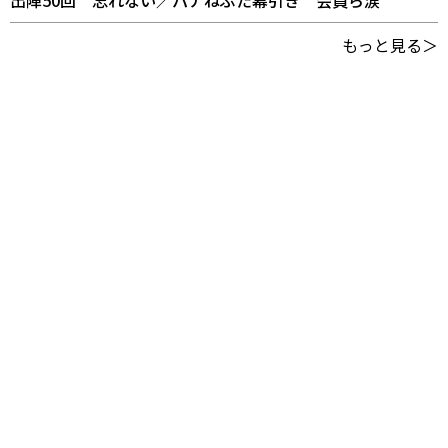
出陣50回 忘れない／パナねぶた幕引き 会員ら涙
もっと見る＞