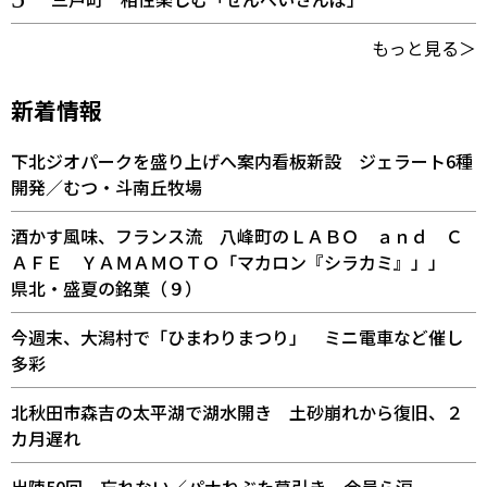
もっと見る＞
新着情報
下北ジオパークを盛り上げへ案内看板新設 ジェラート6種
開発／むつ・斗南丘牧場
酒かす風味、フランス流 八峰町のＬＡＢＯ ａｎｄ Ｃ
ＡＦＥ ＹＡＭＡＭＯＴＯ「マカロン『シラカミ』」」
県北・盛夏の銘菓（９）
今週末、大潟村で「ひまわりまつり」 ミニ電車など催し
多彩
北秋田市森吉の太平湖で湖水開き 土砂崩れから復旧、２
カ月遅れ