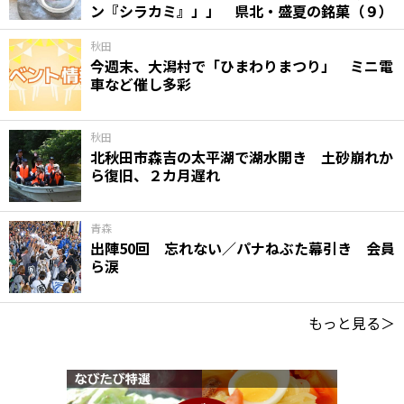
ン『シラカミ』」」 県北・盛夏の銘菓（９）
秋田
今週末、大潟村で「ひまわりまつり」 ミニ電
車など催し多彩
秋田
北秋田市森吉の太平湖で湖水開き 土砂崩れか
ら復旧、２カ月遅れ
青森
出陣50回 忘れない／パナねぶた幕引き 会員
ら涙
もっと見る＞