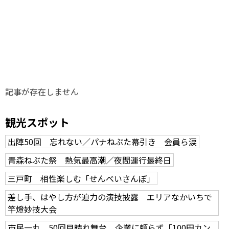
味わう一覧
麺類
ご当地グルメ
酒
スイーツ
癒す一覧
温泉
自然
宿泊
青森県
岩手県
秋田県
記事が存在しません
観光スポット
出陣50回 忘れない／パナねぶた幕引き 会員ら涙
青森ねぶた祭 熱気最高潮／夜間運行最終日
三戸町 相性楽しむ「せんべいさんぽ」
差し手、はやし方が迫力の演技披露 エリアなかいちで
竿燈妙技大会
市民一丸、50回目晴れ舞台 企業に頼らず「100円カン