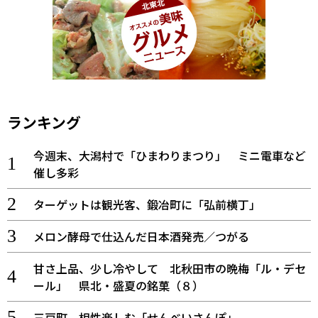
ランキング
今週末、大潟村で「ひまわりまつり」 ミニ電車など
催し多彩
ターゲットは観光客、鍛冶町に「弘前横丁」
メロン酵母で仕込んだ日本酒発売／つがる
甘さ上品、少し冷やして 北秋田市の晩梅「ル・デセ
ール」 県北・盛夏の銘菓（８）
三戸町 相性楽しむ「せんべいさんぽ」