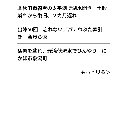
北秋田市森吉の太平湖で湖水開き 土砂
崩れから復旧、２カ月遅れ
出陣50回 忘れない／パナねぶた幕引
き 会員ら涙
猛暑を逃れ、元滝伏流水でひんやり に
かほ市象潟町
もっと見る＞