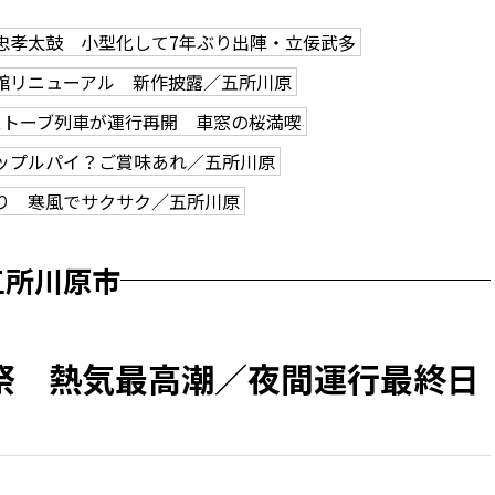
忠孝太鼓 小型化して7年ぶり出陣・立佞武多
館リニューアル 新作披露／五所川原
ストーブ列車が運行再開 車窓の桜満喫
ップルパイ？ご賞味あれ／五所川原
り 寒風でサクサク／五所川原
五所川原市
祭 熱気最高潮／夜間運行最終日