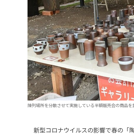
観る一覧
桜
花
紅葉
楽しむ一覧
まつり・イベント
聖地
おみやげ・特産
道の駅・産直
鉄道
アウトドア・レジャー
味わう一覧
麺類
ご当地グルメ
酒
スイーツ
癒す一覧
温泉
自然
宿泊
青森県
岩手県
秋田県
陳列場所を分散させて実施している半額販売会の商品を
新型コロナウイルスの影響で春の「陶