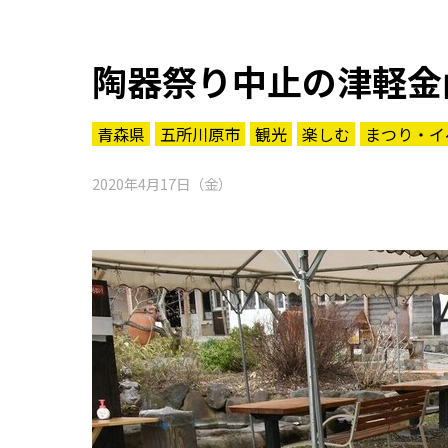
陶器祭り中止の津軽金
青森県
五所川原市
観光
楽しむ
まつり・イ
2020年4月17日（金）
知る一覧
世界遺産
文化・歴史
パワースポット
ミステリー