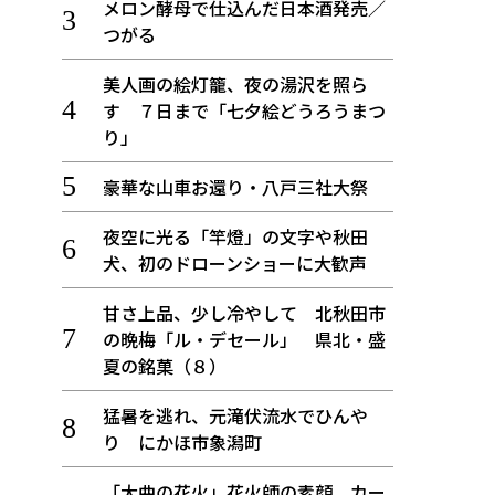
メロン酵母で仕込んだ日本酒発売／
つがる
美人画の絵灯籠、夜の湯沢を照ら
す ７日まで「七夕絵どうろうまつ
り」
豪華な山車お還り・八戸三社大祭
夜空に光る「竿燈」の文字や秋田
犬、初のドローンショーに大歓声
甘さ上品、少し冷やして 北秋田市
の晩梅「ル・デセール」 県北・盛
夏の銘菓（８）
猛暑を逃れ、元滝伏流水でひんや
り にかほ市象潟町
「大曲の花火」花火師の素顔、カー