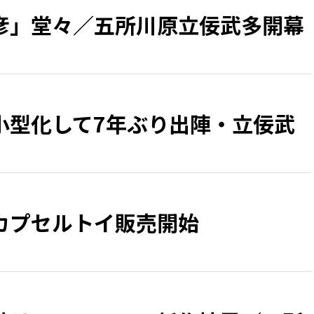
彦」堂々／五所川原立佞武多開幕
小型化して7年ぶり出陣・立佞武
カプセルトイ販売開始