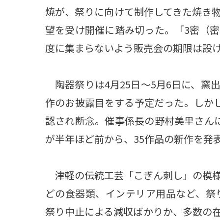
焼が、祭りに向けて制作してきた焼き
望を受け開催に踏み切った。「3密（
度に集まらないよう販売会の期限は設
陶器祭りは4月25日～5月6日に、窯
作のお披露目をする予定だった。しかし
認され断念。催事係長の野村美里さんに
が半年ほど前から、35作品の新作を発
津軽の伝統工芸「こぎん刺し」の模様
どの食器類、インテリア用品など、祭
祭り中止による減収ばかりか、多数の