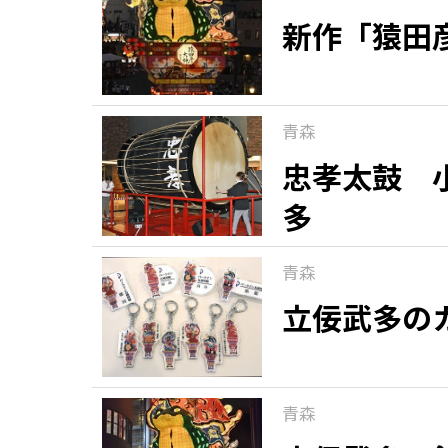
新作「猿田
青森
忠孝太鼓 
多
青森
立佞武多の
青森