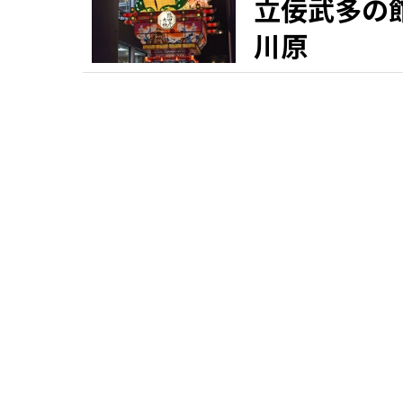
立佞武多の
川原