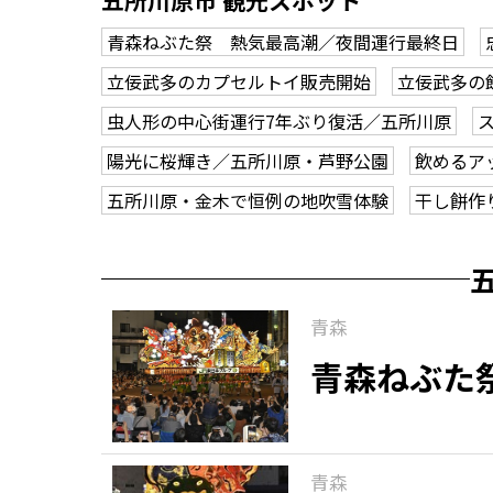
五所川原市 観光スポット
青森ねぶた祭 熱気最高潮／夜間運行最終日
立佞武多のカプセルトイ販売開始
立佞武多の
虫人形の中心街運行7年ぶり復活／五所川原
陽光に桜輝き／五所川原・芦野公園
飲めるア
五所川原・金木で恒例の地吹雪体験
干し餅作
青森
青森ねぶた
青森