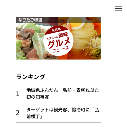
ランキング
地域色ふんだん 弘前・青柳ねぷた
初の知事賞
ターゲットは観光客、鍛冶町に「弘
前横丁」