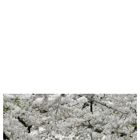
味わう一覧
麺類
ご当地グルメ
酒
スイーツ
癒す一覧
温泉
自然
宿泊
青森県
岩手県
秋田県