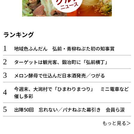
ランキング
地域色ふんだん 弘前・青柳ねぷた初の知事賞
ターゲットは観光客、鍛冶町に「弘前横丁」
メロン酵母で仕込んだ日本酒発売／つがる
今週末、大潟村で「ひまわりまつり」 ミニ電車など
催し多彩
出陣50回 忘れない／パナねぶた幕引き 会員ら涙
もっと見る＞