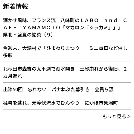
新着情報
酒かす風味、フランス流 八峰町のＬＡＢＯ ａｎｄ Ｃ
ＡＦＥ ＹＡＭＡＭＯＴＯ「マカロン『シラカミ』」」
県北・盛夏の銘菓（９）
今週末、大潟村で「ひまわりまつり」 ミニ電車など催し
多彩
北秋田市森吉の太平湖で湖水開き 土砂崩れから復旧、２
カ月遅れ
出陣50回 忘れない／パナねぶた幕引き 会員ら涙
猛暑を逃れ、元滝伏流水でひんやり にかほ市象潟町
もっと見る＞