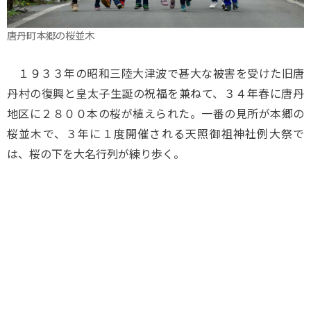
唐丹町本郷の桜並木
１９３３年の昭和三陸大津波で甚大な被害を受けた旧唐
丹村の復興と皇太子生誕の祝福を兼ねて、３４年春に唐丹
地区に２８００本の桜が植えられた。一番の見所が本郷の
桜並木で、３年に１度開催される天照御祖神社例大祭で
は、桜の下を大名行列が練り歩く。