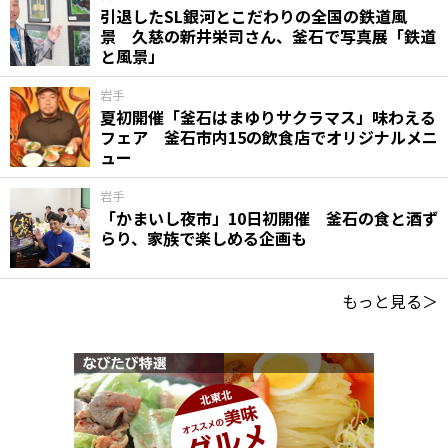
引退したSL銀河とこだわりの全国の鉄道風
景 久慈の新井栄司さん、釜石で写真展「鉄道
と風景」
岩手
夏初開催「釜石はまゆりサクラマス」味わえる
フェア 釜石市内15の飲食店でオリジナルメニ
ュー
岩手
「かまいし夜市」10日初開催 釜石の食と酒ず
らり、家族で楽しめる企画も
もっと見る＞