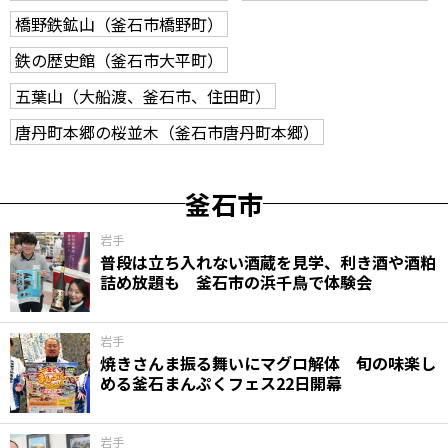
橋野鉄鉱山（釜石市橋野町）
鉄の歴史館（釜石市大平町）
五葉山（大船渡、釜石市、住田町）
唐丹町本郷の桜並木（釜石市唐丹町本郷）
釜石市
岩手
普段は立ち入れない酒蔵を見学、利き酒や酒粕
詰め放題も 釜石市の浜千鳥で体験会
岩手
焼きさんま振る舞いにマグロ解体 旬の味楽し
める釜石まんぷくフェス22日開幕
岩手