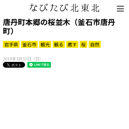
唐丹町本郷の桜並木（釜石市唐丹
町）
岩手県
釜石市
観光
観る
癒す
桜
自然
2019年3月31日（日）
知る一覧
世界遺産
文化・歴史
パワースポット
ミステリー
観る一覧
桜
花
紅葉
楽しむ一覧
まつり・イベント
聖地
おみやげ・特産
道の駅・産直
鉄道
アウトドア・レジャー