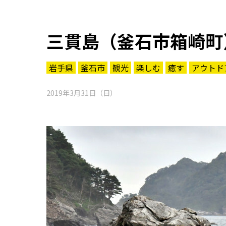
三貫島（釜石市箱崎町
岩手県
釜石市
観光
楽しむ
癒す
アウトド
2019年3月31日（日）
知る一覧
世界遺産
文化・歴史
パワースポット
ミステリー