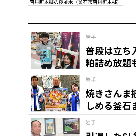
唐丹町本郷の桜並木（釜石市唐丹町本郷）
岩手
普段は立ち
粕詰め放題
岩手
焼きさんま
しめる釜石
岩手