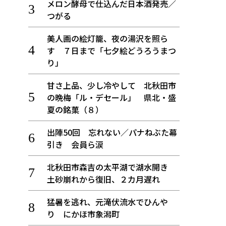
メロン酵母で仕込んだ日本酒発売／
つがる
美人画の絵灯籠、夜の湯沢を照ら
す ７日まで「七夕絵どうろうまつ
り」
甘さ上品、少し冷やして 北秋田市
の晩梅「ル・デセール」 県北・盛
夏の銘菓（８）
出陣50回 忘れない／パナねぶた幕
引き 会員ら涙
北秋田市森吉の太平湖で湖水開き
土砂崩れから復旧、２カ月遅れ
猛暑を逃れ、元滝伏流水でひんや
り にかほ市象潟町