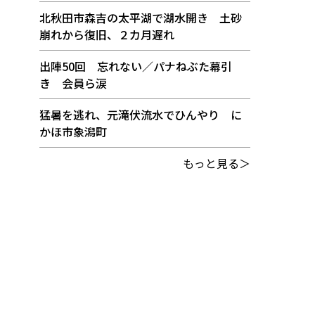
北秋田市森吉の太平湖で湖水開き 土砂
崩れから復旧、２カ月遅れ
出陣50回 忘れない／パナねぶた幕引
き 会員ら涙
猛暑を逃れ、元滝伏流水でひんやり に
かほ市象潟町
もっと見る＞