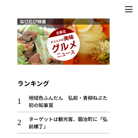
ランキング
地域色ふんだん 弘前・青柳ねぷた
初の知事賞
ターゲットは観光客、鍛冶町に「弘
前横丁」