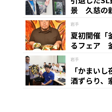
引退したS
景 久慈の
道と風景」
岩手
夏初開催「
るフェア 
ルメニュー
岩手
「かまいし
酒ずらり、