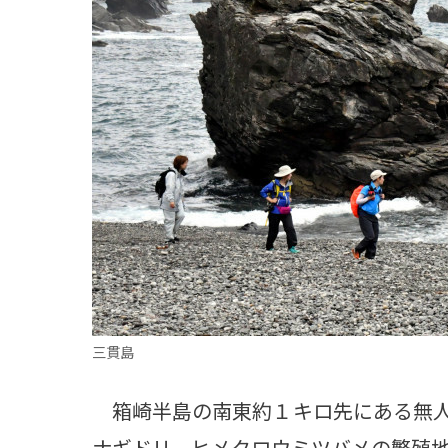
観る一覧
桜
花
紅葉
楽しむ一覧
まつり・イベント
聖地
おみやげ・特産
道の駅・産直
鉄道
アウトドア・レジャー
味わう一覧
麺類
ご当地グルメ
酒
スイーツ
癒す一覧
温泉
自然
宿泊
青森県
岩手県
秋田県
三貫島
箱崎半島の南東約１キロ先にある無人
ナギドリ、ヒメクロウミツバメの繁殖