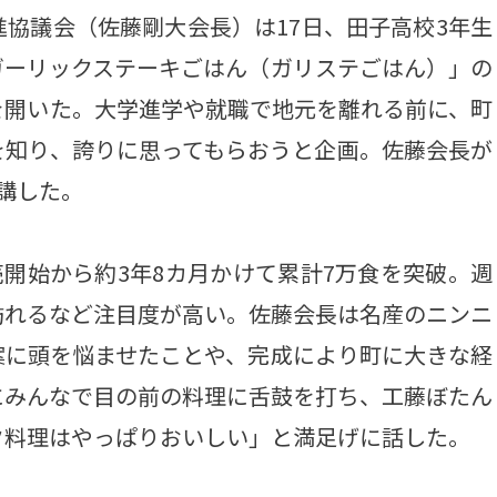
協議会（佐藤剛大会長）は17日、田子高校3年生
ガーリックステーキごはん（ガリステごはん）」の
を開いた。大学進学や就職で地元を離れる前に、町
を知り、誇りに思ってもらおうと企画。佐藤会長が
講した。
売開始から約3年8カ月かけて累計7万食を突破。週
訪れるなど注目度が高い。佐藤会長は名産のニンニ
案に頭を悩ませたことや、完成により町に大きな経
にみんなで目の前の料理に舌鼓を打ち、工藤ぼたん
ク料理はやっぱりおいしい」と満足げに話した。