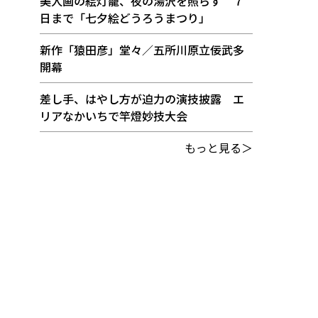
美人画の絵灯籠、夜の湯沢を照らす ７
日まで「七夕絵どうろうまつり」
新作「猿田彦」堂々／五所川原立佞武多
開幕
差し手、はやし方が迫力の演技披露 エ
リアなかいちで竿燈妙技大会
もっと見る＞