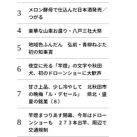
メロン酵母で仕込んだ日本酒発売／
つがる
豪華な山車お還り・八戸三社大祭
地域色ふんだん 弘前・青柳ねぷた
初の知事賞
夜空に光る「竿燈」の文字や秋田
犬、初のドローンショーに大歓声
甘さ上品、少し冷やして 北秋田市
の晩梅「ル・デセール」 県北・盛
夏の銘菓（８）
竿燈まつりあす開幕、今年はドロー
ンショーも ２７３本出竿、周辺で
交通規制