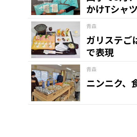
かけTシャ
青森
ガリステごは
で表現
青森
ニンニク、