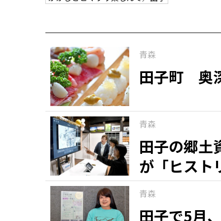
青森
田子町 奥
青森
田子の郷土
が「ヒスト
青森
田子で5月