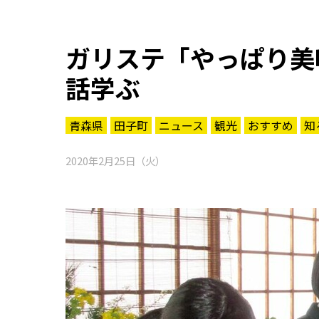
ガリステ「やっぱり美
話学ぶ
青森県
田子町
ニュース
観光
おすすめ
知
2020年2月25日（火）
知る一覧
世界遺産
文化・歴史
パワースポット
ミステリー