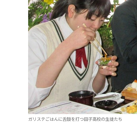
観る一覧
桜
花
紅葉
楽しむ一覧
まつり・イベント
聖地
おみやげ・特産
道の駅・産直
鉄道
アウトドア・レジャー
味わう一覧
麺類
ご当地グルメ
酒
スイーツ
癒す一覧
温泉
自然
宿泊
青森県
岩手県
秋田県
ガリステごはんに舌鼓を打つ田子高校の生徒たち