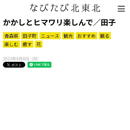
かかしとヒマワリ楽しんで／田子
青森県
田子町
ニュース
観光
おすすめ
観る
楽しむ
癒す
花
2023年9月4日（月）
知る一覧
世界遺産
文化・歴史
パワースポット
ミステリー
観る一覧
桜
花
紅葉
楽しむ一覧
まつり・イベント
聖地
おみやげ・特産
道の駅・産直
鉄道
アウトドア・レジャー