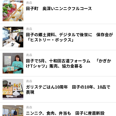
青森
田子町 奥深いニンニクフルコース
青森
田子の郷土資料、デジタルで後世に 保存会が
「ヒストリー・ボックス」
青森
田子で5月、十和田古道フォーラム 「かぎか
けTシャツ」販売、協力金募る
青森
ガリステごはん10周年 田子の10年、10品で
表現
青森
ニンニク、食肉、弁当も 田子に産直新設