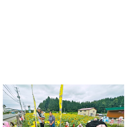
味わう一覧
麺類
ご当地グルメ
酒
スイーツ
癒す一覧
温泉
自然
宿泊
青森県
岩手県
秋田県