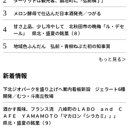
ターゲットは観光客、鍛冶町に「弘前横丁」
メロン酵母で仕込んだ日本酒発売／つがる
甘さ上品、少し冷やして 北秋田市の晩梅「ル・デセ
ール」 県北・盛夏の銘菓（８）
地域色ふんだん 弘前・青柳ねぷた初の知事賞
もっと見る＞
新着情報
下北ジオパークを盛り上げへ案内看板新設 ジェラート6種
開発／むつ・斗南丘牧場
酒かす風味、フランス流 八峰町のＬＡＢＯ ａｎｄ Ｃ
ＡＦＥ ＹＡＭＡＭＯＴＯ「マカロン『シラカミ』」」
県北・盛夏の銘菓（９）