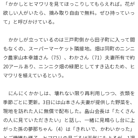
「かかしとヒマワリを見てほっこりしてもらえれば。花が
欲しい人がいたら、摘み取り自由で無料。ぜひ持っていっ
て」と呼びかけている。
かかしが立っているのは三戸町側から田子町に入って間
もなくの、スーパーマーケット隣接地。畑は同町のニンニ
ク農家山本幸雄さん（75）、わかさん（71）夫妻所有で約
20アールあり、ニンニク畑の緑肥としてすき込むため、ヒ
マワリを植えているという。
にんにくかかしは、壊れない限り再利用しつつ、衣類を
季節ごとに更新。3日には山本さん夫妻が提供した野菜を、
現地を訪れた人に無償で配布した。畠山会長は「たくさん
の人に見ていただきたい」と話し、一緒に見晴らし台に上
がった孫の夢那ちゃん（4）は「きれいで、かわいかった」
とご機嫌な様子。ヒマワリの見ごろは天気にもよるが、1週