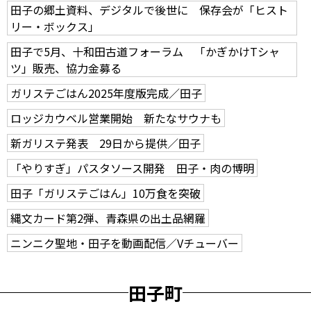
田子の郷土資料、デジタルで後世に 保存会が「ヒスト
リー・ボックス」
田子で5月、十和田古道フォーラム 「かぎかけTシャ
ツ」販売、協力金募る
ガリステごはん2025年度版完成／田子
ロッジカウベル営業開始 新たなサウナも
新ガリステ発表 29日から提供／田子
「やりすぎ」パスタソース開発 田子・肉の博明
田子「ガリステごはん」10万食を突破
縄文カード第2弾、青森県の出土品網羅
ニンニク聖地・田子を動画配信／Vチューバー
田子町