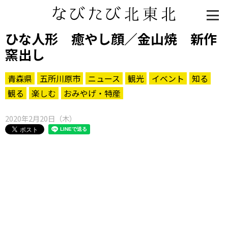
ひな人形 癒やし顔／金山焼 新作
窯出し
青森県
五所川原市
ニュース
観光
イベント
知る
観る
楽しむ
おみやげ・特産
2020年2月20日（木）
知る一覧
世界遺産
文化・歴史
パワースポット
ミステリー
観る一覧
桜
花
紅葉
楽しむ一覧
まつり・イベント
聖地
おみやげ・特産
道の駅・産直
鉄道
アウトドア・レジャー