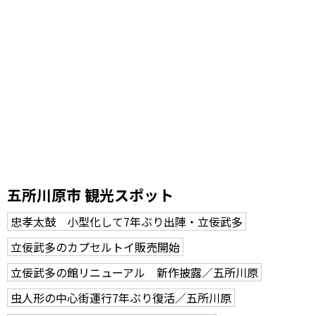
五所川原市 観光スポット
忠孝太鼓 小型化して7年ぶり出陣・立佞武多
立佞武多のカプセルトイ販売開始
立佞武多の館リニューアル 新作披露／五所川原
虫人形の中心街運行7年ぶり復活／五所川原