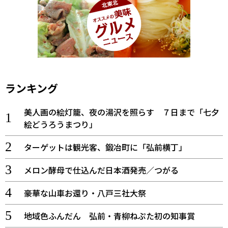
ランキング
美人画の絵灯籠、夜の湯沢を照らす ７日まで「七夕
絵どうろうまつり」
ターゲットは観光客、鍛冶町に「弘前横丁」
メロン酵母で仕込んだ日本酒発売／つがる
豪華な山車お還り・八戸三社大祭
地域色ふんだん 弘前・青柳ねぷた初の知事賞