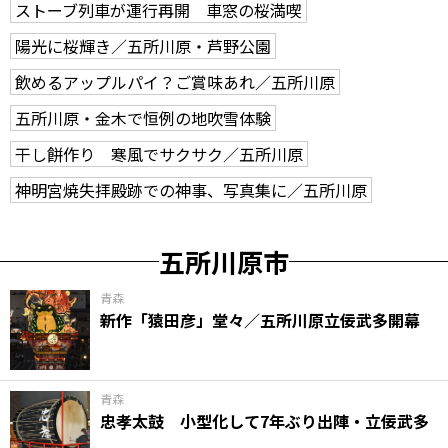
ストーブ列車が運行再開 車窓の桜満喫
陽光に桜輝き／五所川原・芦野公園
飲めるアップルパイ？ご賞味あれ／五所川原
五所川原・金木で恒例の地吹雪体験
干し餅作り 寒風でサクサク／五所川原
神明宮焼失拝殿跡での神事、写真集に／五所川原
五所川原市
青森
新作「猿田彦」堂々／五所川原立佞武多開幕
青森
忠孝太鼓 小型化して7年ぶり出陣・立佞武多