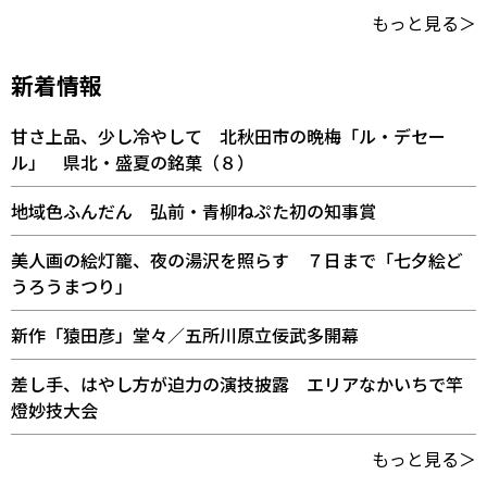
もっと見る＞
新着情報
甘さ上品、少し冷やして 北秋田市の晩梅「ル・デセー
ル」 県北・盛夏の銘菓（８）
地域色ふんだん 弘前・青柳ねぷた初の知事賞
美人画の絵灯籠、夜の湯沢を照らす ７日まで「七夕絵ど
うろうまつり」
新作「猿田彦」堂々／五所川原立佞武多開幕
差し手、はやし方が迫力の演技披露 エリアなかいちで竿
燈妙技大会
もっと見る＞