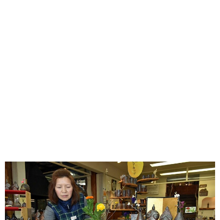
味わう一覧
麺類
ご当地グルメ
酒
スイーツ
癒す一覧
温泉
自然
宿泊
青森県
岩手県
秋田県