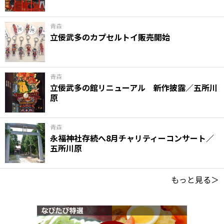
青森
立佞武多のカプセルトイ販売開始
青森
立佞武多の館リニューアル 新作披露／五所川
原
青森
永福神社存続へ8月チャリティーコンサート／
五所川原
もっと見る＞