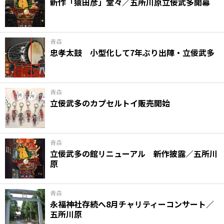
新作「猿田彦」堂々／五所川原立佞武多開幕
青森
忠孝太鼓 小型化して7年ぶり出陣・立佞武多
青森
立佞武多のカプセルトイ販売開始
青森
立佞武多の館リニューアル 新作披露／五所川
原
青森
永福神社存続へ8月チャリティーコンサート／
五所川原