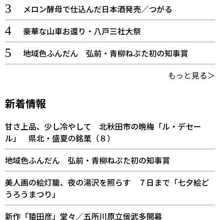
メロン酵母で仕込んだ日本酒発売／つがる
豪華な山車お還り・八戸三社大祭
地域色ふんだん 弘前・青柳ねぷた初の知事賞
もっと見る＞
新着情報
甘さ上品、少し冷やして 北秋田市の晩梅「ル・デセー
ル」 県北・盛夏の銘菓（８）
地域色ふんだん 弘前・青柳ねぷた初の知事賞
美人画の絵灯籠、夜の湯沢を照らす ７日まで「七夕絵ど
うろうまつり」
新作「猿田彦」堂々／五所川原立佞武多開幕