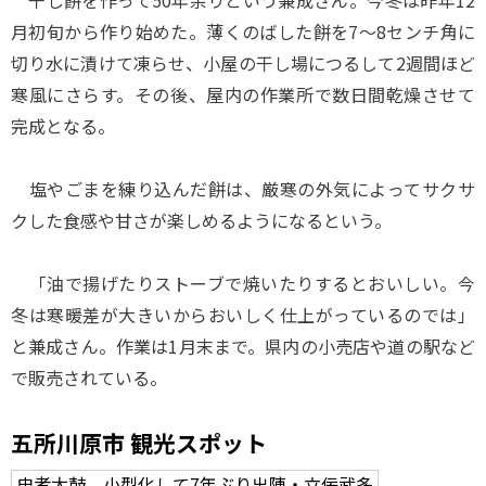
干し餅を作って50年余りという兼成さん。今冬は昨年12
月初旬から作り始めた。薄くのばした餅を7～8センチ角に
切り水に漬けて凍らせ、小屋の干し場につるして2週間ほど
寒風にさらす。その後、屋内の作業所で数日間乾燥させて
完成となる。
塩やごまを練り込んだ餅は、厳寒の外気によってサクサ
クした食感や甘さが楽しめるようになるという。
「油で揚げたりストーブで焼いたりするとおいしい。今
冬は寒暖差が大きいからおいしく仕上がっているのでは」
と兼成さん。作業は1月末まで。県内の小売店や道の駅など
で販売されている。
五所川原市 観光スポット
忠孝太鼓 小型化して7年ぶり出陣・立佞武多