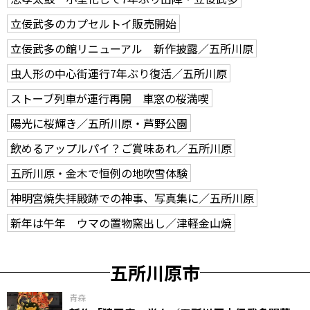
立佞武多のカプセルトイ販売開始
立佞武多の館リニューアル 新作披露／五所川原
虫人形の中心街運行7年ぶり復活／五所川原
ストーブ列車が運行再開 車窓の桜満喫
陽光に桜輝き／五所川原・芦野公園
飲めるアップルパイ？ご賞味あれ／五所川原
五所川原・金木で恒例の地吹雪体験
神明宮焼失拝殿跡での神事、写真集に／五所川原
新年は午年 ウマの置物窯出し／津軽金山焼
五所川原市
青森