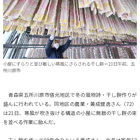
小屋にずらりと並び厳しい寒風にさらされる干し餅＝21日午前、五
所川原市
青森県五所川原市俵元地区で冬の風物詩・干し餅作りが
盛んに行われている。同地区の農業・兼成健逸さん（72）
は21日、寒風が吹き抜ける構造の小屋に無数の干し餅の束
を並べる作業に励んだ。