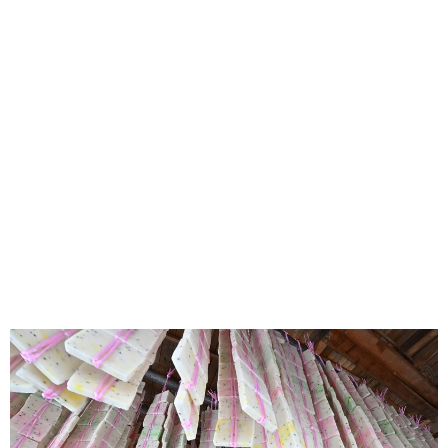
味わう一覧
麺類
ご当地グルメ
酒
スイーツ
癒す一覧
温泉
自然
宿泊
青森県
岩手県
秋田県