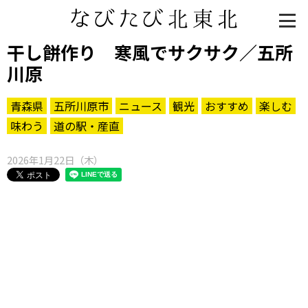
干し餅作り 寒風でサクサク／五所
川原
青森県
五所川原市
ニュース
観光
おすすめ
楽しむ
味わう
道の駅・産直
2026年1月22日（木）
知る一覧
世界遺産
文化・歴史
パワースポット
ミステリー
観る一覧
桜
花
紅葉
楽しむ一覧
まつり・イベント
聖地
おみやげ・特産
道の駅・産直
鉄道
アウトドア・レジャー