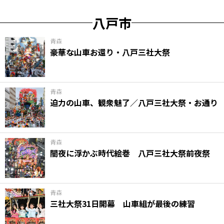
八戸市
青森
豪華な山車お還り・八戸三社大祭
青森
迫力の山車、観衆魅了／八戸三社大祭・お通り
青森
闇夜に浮かぶ時代絵巻 八戸三社大祭前夜祭
青森
三社大祭31日開幕 山車組が最後の練習