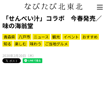
「せんべい汁」コラボ 今春発売／
味の海翁堂
青森県
八戸市
ニュース
観光
イベント
おすすめ
知る
楽しむ
味わう
ご当地グルメ
2020年2月20日（木）
知る一覧
世界遺産
文化・歴史
パワースポット
ミステリー
観る一覧
桜
花
紅葉
楽しむ一覧
まつり・イベント
聖地
おみやげ・特産
道の駅・産直
鉄道
アウトドア・レジャー