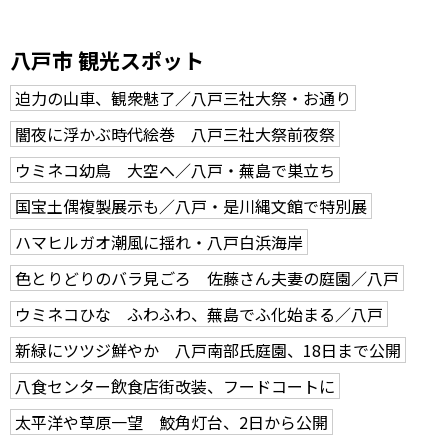
八戸市 観光スポット
迫力の山車、観衆魅了／八戸三社大祭・お通り
闇夜に浮かぶ時代絵巻 八戸三社大祭前夜祭
ウミネコ幼鳥 大空へ／八戸・蕪島で巣立ち
国宝土偶複製展示も／八戸・是川縄文館で特別展
ハマヒルガオ潮風に揺れ・八戸白浜海岸
色とりどりのバラ見ごろ 佐藤さん夫妻の庭園／八戸
ウミネコひな ふわふわ、蕪島でふ化始まる／八戸
新緑にツツジ鮮やか 八戸南部氏庭園、18日まで公開
八食センター飲食店街改装、フードコートに
太平洋や草原一望 鮫角灯台、2日から公開