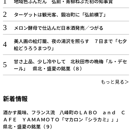
地域色ふんだん 弘前・青柳ねぷた初の知事賞
ターゲットは観光客、鍛冶町に「弘前横丁」
メロン酵母で仕込んだ日本酒発売／つがる
美人画の絵灯籠、夜の湯沢を照らす ７日まで「七夕
絵どうろうまつり」
甘さ上品、少し冷やして 北秋田市の晩梅「ル・デセ
ール」 県北・盛夏の銘菓（８）
もっと見る＞
新着情報
酒かす風味、フランス流 八峰町のＬＡＢＯ ａｎｄ Ｃ
ＡＦＥ ＹＡＭＡＭＯＴＯ「マカロン『シラカミ』」」
県北・盛夏の銘菓（９）