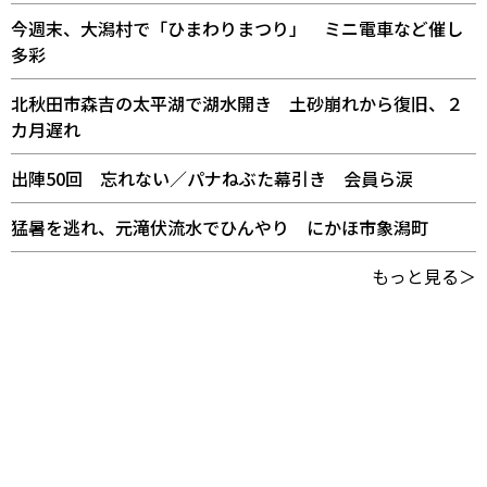
今週末、大潟村で「ひまわりまつり」 ミニ電車など催し
多彩
北秋田市森吉の太平湖で湖水開き 土砂崩れから復旧、２
カ月遅れ
出陣50回 忘れない／パナねぶた幕引き 会員ら涙
猛暑を逃れ、元滝伏流水でひんやり にかほ市象潟町
もっと見る＞