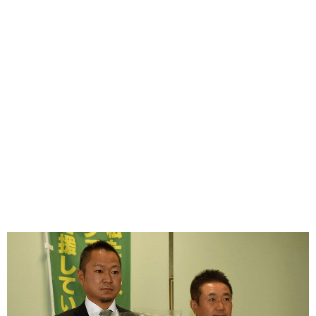
味わう一覧
麺類
ご当地グルメ
酒
スイーツ
癒す一覧
温泉
自然
宿泊
青森県
岩手県
秋田県