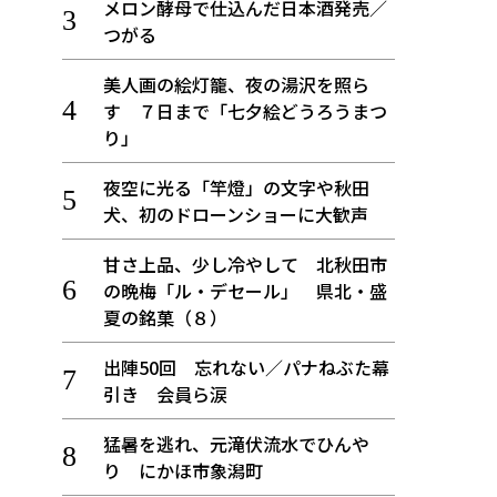
メロン酵母で仕込んだ日本酒発売／
つがる
美人画の絵灯籠、夜の湯沢を照ら
す ７日まで「七夕絵どうろうまつ
り」
夜空に光る「竿燈」の文字や秋田
犬、初のドローンショーに大歓声
甘さ上品、少し冷やして 北秋田市
の晩梅「ル・デセール」 県北・盛
夏の銘菓（８）
出陣50回 忘れない／パナねぶた幕
引き 会員ら涙
猛暑を逃れ、元滝伏流水でひんや
り にかほ市象潟町