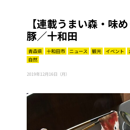
【連載うまい森・味め
豚／十和田
青森県
十和田市
ニュース
観光
イベント
自然
2019年12月16日（月）
知る一覧
世界遺産
文化・歴史
パワースポット
ミステリー