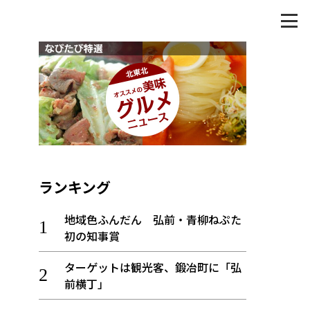
ランキング
地域色ふんだん 弘前・青柳ねぷた
初の知事賞
ターゲットは観光客、鍛冶町に「弘
前横丁」