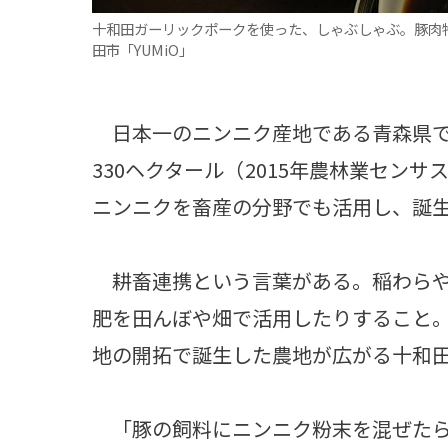
十和田ガーリックポークを使った、しゃぶしゃぶ。豚肉
田市「YUMiO」
日本一のニンニク産地である青森県で
330ヘクタール（2015年農林業セン
ニンニクを畜産の分野でも活用し、誕
耕畜連携という言葉がある。稲わらや
肥を田んぼや畑で活用したりすること
地の開拓で誕生した農地が広がる十和
「豚の飼料にニンニク粉末を混ぜたら