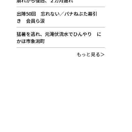
崩れから復旧、２カ月遅れ
出陣50回 忘れない／パナねぶた幕引
き 会員ら涙
猛暑を逃れ、元滝伏流水でひんやり に
かほ市象潟町
もっと見る＞