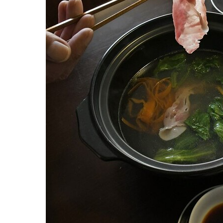
観る一覧
桜
花
紅葉
楽しむ一覧
まつり・イベント
聖地
おみやげ・特産
道の駅・産直
鉄道
アウトドア・レジャー
味わう一覧
麺類
ご当地グルメ
酒
スイーツ
癒す一覧
温泉
自然
宿泊
青森県
岩手県
秋田県