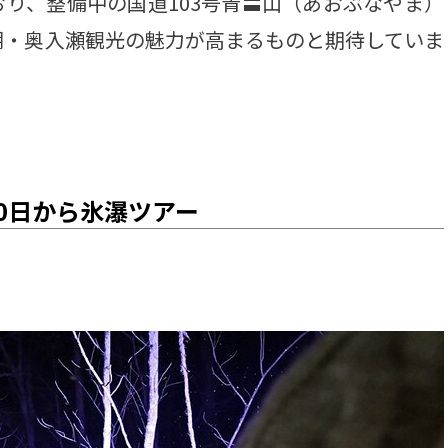
り、整備中の国道103号青〓山（あおぶなやま）
湖・奥入瀬観光の魅力が高まるものと期待していま
0日から氷瀑ツアー