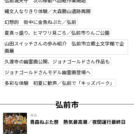
弘前城天守 次の移動へ回転作業開始
縄文人なりきり体験／大森勝山遺跡再開
幻想的 街中に金魚ねぷた／弘前
夏真っ盛り、ヒマワリ見ごろ／弘前市りんご公園
山田スイッチさんの歩み紹介 弘前市立郷土文学館で企
画展
久渡寺の幽霊画公開、ジョナゴールドさん作品も
ジョナゴールドさんモデル幽霊画登場へ
多彩な体験 初夏に歓声／弘前で「キッズパーク」
弘前市
青森
青森ねぶた祭 熱気最高潮／夜間運行最終日