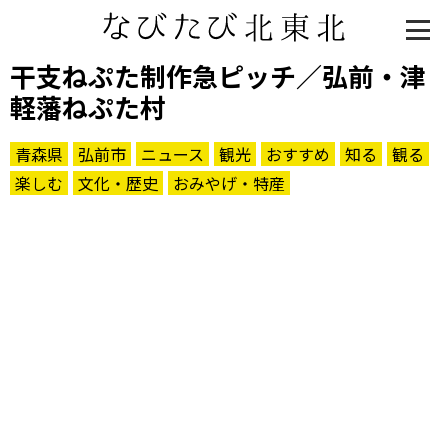
干支ねぷた制作急ピッチ／弘前・津
軽藩ねぷた村
青森県
弘前市
ニュース
観光
おすすめ
知る
観る
楽しむ
文化・歴史
おみやげ・特産
知る一覧
世界遺産
文化・歴史
パワースポット
ミステリー
観る一覧
桜
花
紅葉
楽しむ一覧
まつり・イベント
聖地
おみやげ・特産
道の駅・産直
鉄道
アウトドア・レジャー